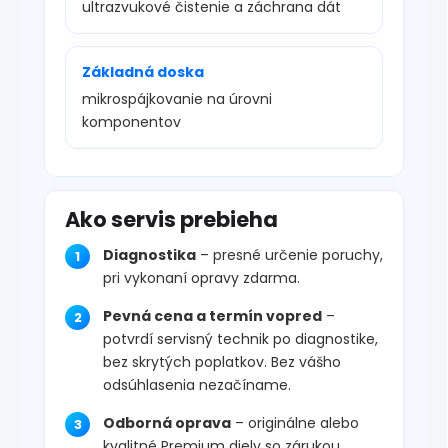
ultrazvukové čistenie a záchrana dát
Základná doska
mikrospájkovanie na úrovni
komponentov
Ako servis prebieha
Diagnostika
– presné určenie poruchy,
pri vykonaní opravy zdarma.
Pevná cena a termín vopred
–
potvrdí servisný technik po diagnostike,
bez skrytých poplatkov. Bez vášho
odsúhlasenia nezačíname.
Odborná oprava
– originálne alebo
kvalitné Premium diely so zárukou.