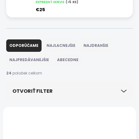
EXPRESNÝ SERVIS
(>5 KS)
€25
R
a
ODPORÚČAME
NAJLACNEJŠIE
NAJDRAHŠIE
d
e
NAJPREDÁVANEJŠIE
ABECEDNE
n
i
24
položiek celkom
e
p
OTVORIŤ FILTER
r
o
d
V
u
ý
k
p
t
i
o
s