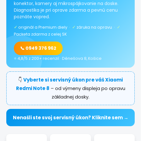
konektor, kamery aj mikrospájkovanie na doske.
Diagnostika je pri oprave zdarma a pevnú cenu
poznáte vopred.
✓
originál a Premium diely ·
✓
záruka na opravu ·
✓
Packeta zdarma z celej SK
📞 0949 376 962
⭐ 4,8/5 z 200+ recenzií · Dénešova 8, Košice
👇
Vyberte si servisný úkon pre váš Xiaomi
Redmi Note 8
– od výmeny displeja po opravu
základnej dosky.
Nenašli ste svoj servisný úkon? Kliknite sem →