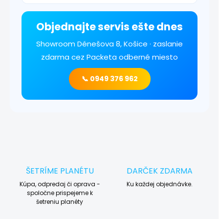
Objednajte servis ešte dnes
Showroom Dénešova 8, Košice · zaslanie
zdarma cez Packeta odberné miesto
📞 0949 376 962
ŠETRÍME PLANÉTU
DARČEK ZDARMA
Kúpa, odpredaj či oprava -
Ku každej objednávke.
spoločne prispejeme k
šetreniu planéty