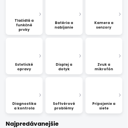
Tlačidlá a
Batéria a
Kamera a
funkčné
nabíjanie
senzory
prvky
Estetické
Displej a
Zvuk a
opravy
dotyk
mikrofón
Diagnostika
Softvérové
Pripojenie a
a kontrola
problémy
siete
Najpredávanejšie