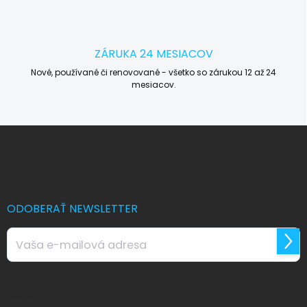
ZÁRUKA 24 MESIACOV
Nové, používané či renovované - všetko so zárukou 12 až 24
mesiacov.
Z
á
p
ä
t
i
ODOBERAŤ NEWSLETTER
e
Prihl
sa
Vložením e-mailu súhlasíte s
podmienkami ochrany osobných
údajov