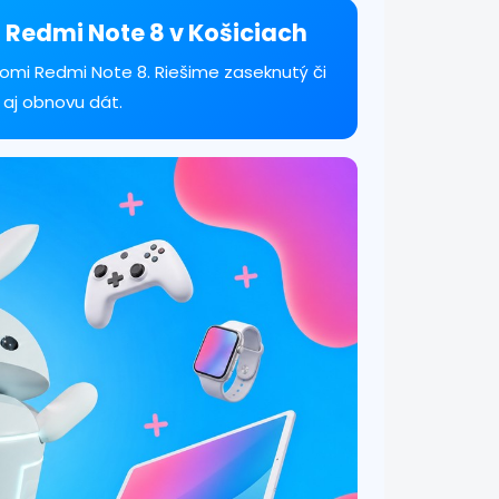
 Redmi Note 8 v Košiciach
omi Redmi Note 8. Riešime zaseknutý či
 aj obnovu dát.