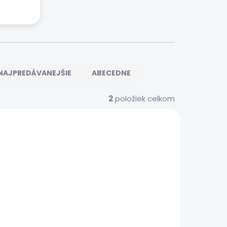
NAJPREDÁVANEJŠIE
ABECEDNE
2
položiek celkom
S00022
 SERVIS