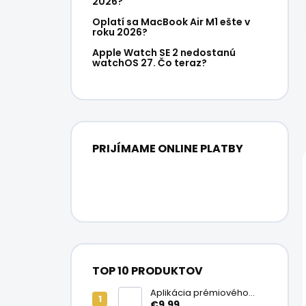
2026?
Oplatí sa MacBook Air M1 ešte v
roku 2026?
Apple Watch SE 2 nedostanú
watchOS 27. Čo teraz?
PRIJÍMAME ONLINE PLATBY
TOP 10 PRODUKTOV
Aplikácia prémiového
ochranného skla na
€9,99