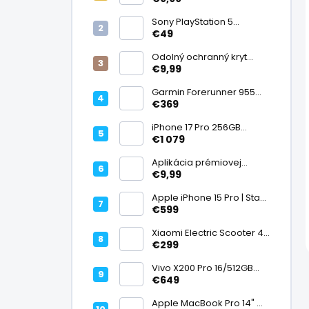
displej
Sony PlayStation 5
DualSense bezdrôtový
€49
ovládač, White | Stav:
Vynikajúci – A
Odolný ochranný kryt
transparentný
€9,99
Garmin Forerunner 955
Black, multisport GPS
€369
hodinky, mapy, AMOLED,
batéria 15 dní, ECG,
iPhone 17 Pro 256GB
ClimbPro
Cosmic Orange | Stav:
€1 079
Ako nový – A+
Aplikácia prémiovej
tvrdenej fólie na displej
€9,99
Apple iPhone 15 Pro | Stav:
Vynikajúci – A
€599
Xiaomi Electric Scooter 4
Lite (2. generácia), motor
€299
300 W, dojazd 25 km, 25
km/h, kolesá 10", 16,2 kg |
Vivo X200 Pro 16/512GB
Stav: Nový – A++
Titanium Dual SIM,
€649
Dimensity 9400, ZEISS 200
Mpx teleobjektív, 6,78"
Apple MacBook Pro 14" M1