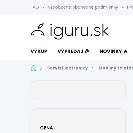
Prejsť
FAQ
Všeobecné obchodné podmienky
Pr
na
obsah
VÝKUP
VÝPREDAJ 🎉
NOVINKY 🔥
Domov
Servis Elektroniky
Mobilný telefó
B
o
č
n
ý
p
a
CENA
n