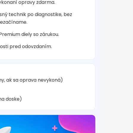
vykonaní opravy zdarma.
sný technik po diagnostike, bez
nezačíname.
 Premium diely so zárukou.
osti pred odovzdaním.
hy, ak sa oprava nevykoná)
na doske)