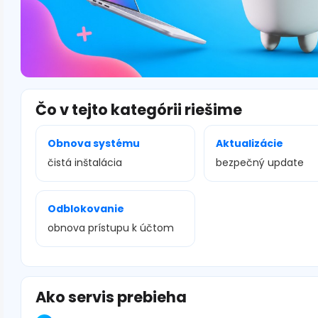
Čo v tejto kategórii riešime
Obnova systému
Aktualizácie
čistá inštalácia
bezpečný update
Odblokovanie
obnova prístupu k účtom
Ako servis prebieha