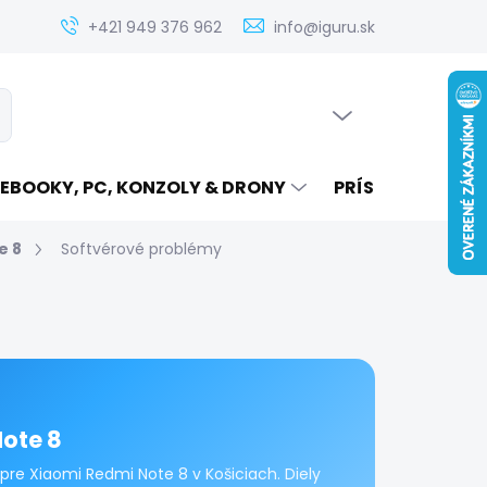
Zistenie ceny servisu elektroniky na iguru.sk
Kontakt
Ak
+421 949 376 962
info@iguru.sk
PRÁZDNY KOŠÍK
ať
NÁKUPNÝ
KOŠÍK
EBOOKY, PC, KONZOLY & DRONY
PRÍSLUŠENSTVO
e 8
Softvérové problémy
ote 8
pre Xiaomi Redmi Note 8 v Košiciach. Diely