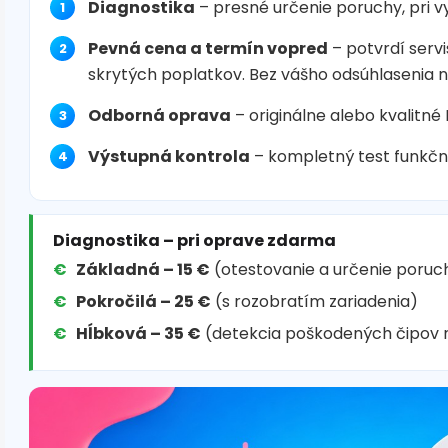
Diagnostika
– presné určenie poruchy, pri 
Pevná cena a termín vopred
– potvrdí servi
skrytých poplatkov. Bez vášho odsúhlasenia 
Odborná oprava
– originálne alebo kvalitné
Výstupná kontrola
– kompletný test funkčn
Diagnostika – pri oprave zdarma
Základná – 15 €
(otestovanie a určenie poruc
Pokročilá – 25 €
(s rozobratím zariadenia)
Hĺbková – 35 €
(detekcia poškodených čipov 