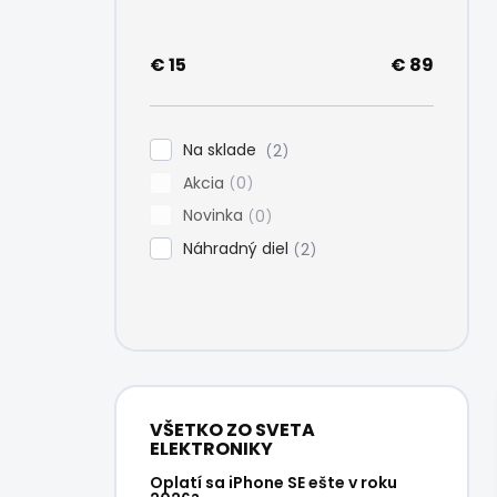
e
l
€
15
€
89
Na sklade
2
Akcia
0
Novinka
0
Náhradný diel
2
VŠETKO ZO SVETA
ELEKTRONIKY
Oplatí sa iPhone SE ešte v roku