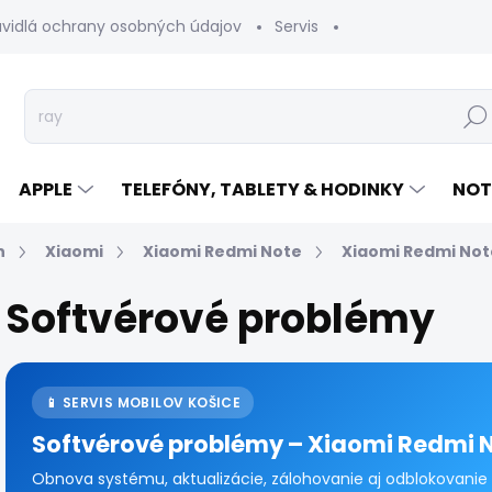
avidlá ochrany osobných údajov
Servis
Vrátenie tovaru
Hľad
APPLE
TELEFÓNY, TABLETY & HODINKY
NOT
n
Xiaomi
Xiaomi Redmi Note
Xiaomi Redmi Not
Softvérové problémy
📱 SERVIS MOBILOV KOŠICE
Softvérové problémy – Xiaomi Redmi N
Obnova systému, aktualizácie, zálohovanie aj odblokovanie 