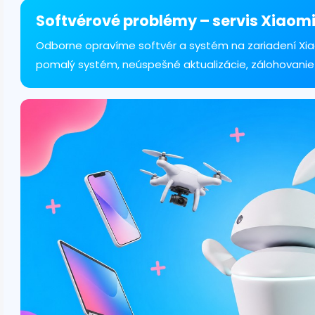
á
d
Softvérové problémy – servis Xiaomi
a
c
Odborne opravíme softvér a systém na zariadení Xia
i
pomalý systém, neúspešné aktualizácie, zálohovanie
e
p
r
v
k
y
v
ý
p
i
s
u