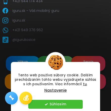
+421 944 174 434
iguru.sk - Váš mobilný guru
iguru.sk
+421 949 376 962
@igurukosice
Výkup
Renovované
Servis
elektroniky
Apple's
elektroniky
Tento web používa súbory cookie. Ďalším
prechádzaním tohto webu vyjadrujete súhlas
Renovované
Doplnkové
Online
Samsung's
Príslušenstvo
Reklamácia
s ich používaním. Viac informácií
tu
.
Nastavenie
🔧
💰
Copyright 2026
iguru.sk
. Všetky práva vyhradené.
Súhlasím