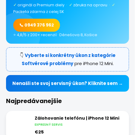
✓
originál a Premium diely ·
✓
záruka na opravu ·
✓
Packeta zdarma z celej SK
📞 0949 376 962
⭐ 4,8/5 z 200+ recenzií · Dénešova 8, Košice
👇
Vyberte si konkrétny úkon z kategórie
Softvérové problémy
pre iPhone 12 Mini.
Nenašli ste svoj servisný úkon? Kliknite sem →
Najpredávanejšie
Zálohovanie telefónu | iPhone 12 Mini
EXPRESNÝ SERVIS
€25