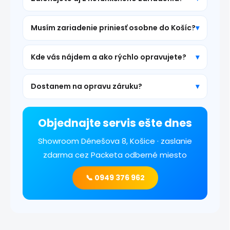
Musím zariadenie priniesť osobne do Košíc?
Kde vás nájdem a ako rýchlo opravujete?
Dostanem na opravu záruku?
Objednajte servis ešte dnes
Showroom Dénešova 8, Košice · zaslanie
zdarma cez Packeta odberné miesto
📞 0949 376 962