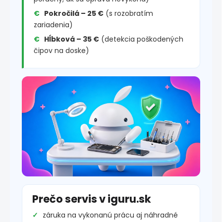
Pokročilá – 25 €
(s rozobratím
zariadenia)
Hĺbková – 35 €
(detekcia poškodených
čipov na doske)
Prečo servis v iguru.sk
záruka na vykonanú prácu aj náhradné