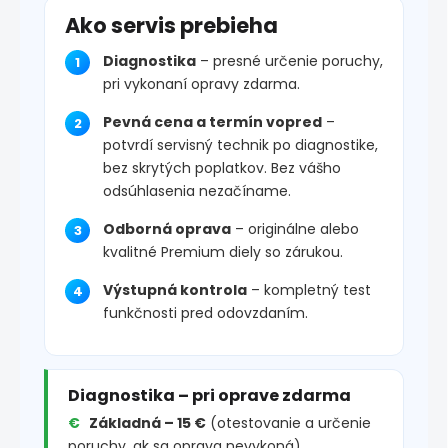
Ako servis prebieha
Diagnostika
– presné určenie poruchy,
pri vykonaní opravy zdarma.
Pevná cena a termín vopred
–
potvrdí servisný technik po diagnostike,
bez skrytých poplatkov. Bez vášho
odsúhlasenia nezačíname.
Odborná oprava
– originálne alebo
kvalitné Premium diely so zárukou.
Výstupná kontrola
– kompletný test
funkčnosti pred odovzdaním.
Diagnostika – pri oprave zdarma
Základná – 15 €
(otestovanie a určenie
poruchy, ak sa oprava nevykoná)