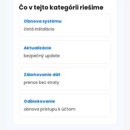
Čo v tejto kategórii riešime
Obnova systému
čistá inštalácia
Aktualizácie
bezpečný update
Zálohovanie dát
prenos bez straty
Odblokovanie
obnova prístupu k účtom