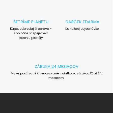
ŠETRÍME PLANÉTU
DARČEK ZDARMA
Kúpa, odpredaj či oprava -
Ku každej objednávke.
spoločne prispejeme k
šetreniu planéty
ZÁRUKA 24 MESIACOV
Nové, používané či renovované - všetko so zárukou 12 až 24
mesiacov.
Z
á
p
ä