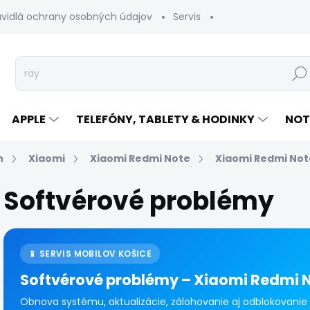
avidlá ochrany osobných údajov
Servis
Vrátenie tovaru
Hľad
APPLE
TELEFÓNY, TABLETY & HODINKY
NOT
n
Xiaomi
Xiaomi Redmi Note
Xiaomi Redmi Not
Softvérové problémy
📱 SERVIS MOBILOV KOŠICE
Softvérové problémy – Xiaomi Redmi N
Obnova systému, aktualizácie, zálohovanie aj odblokovanie 