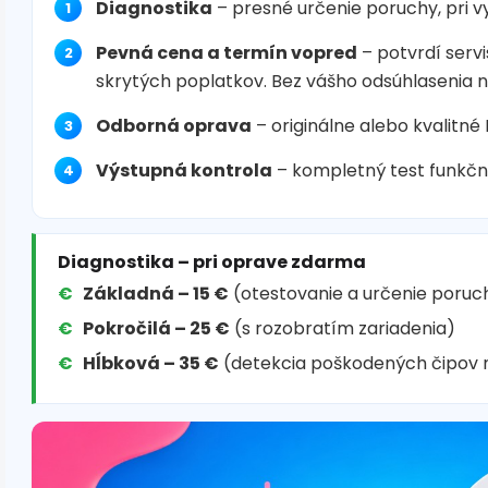
Diagnostika
– presné určenie poruchy, pri 
Pevná cena a termín vopred
– potvrdí servi
skrytých poplatkov. Bez vášho odsúhlasenia 
Odborná oprava
– originálne alebo kvalitné
Výstupná kontrola
– kompletný test funkčn
Diagnostika – pri oprave zdarma
Základná – 15 €
(otestovanie a určenie poruc
Pokročilá – 25 €
(s rozobratím zariadenia)
Hĺbková – 35 €
(detekcia poškodených čipov 