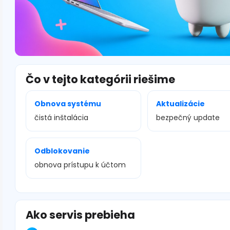
Čo v tejto kategórii riešime
Obnova systému
Aktualizácie
čistá inštalácia
bezpečný update
Odblokovanie
obnova prístupu k účtom
Ako servis prebieha