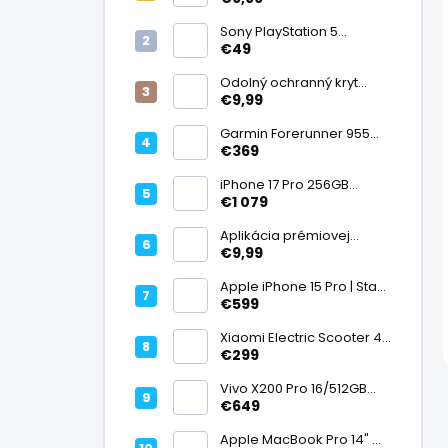
displej
Sony PlayStation 5
DualSense bezdrôtový
€49
ovládač, White | Stav:
Vynikajúci – A
Odolný ochranný kryt
transparentný
€9,99
Garmin Forerunner 955
Black, multisport GPS
€369
hodinky, mapy, AMOLED,
batéria 15 dní, ECG,
iPhone 17 Pro 256GB
ClimbPro
Cosmic Orange | Stav:
€1 079
Ako nový – A+
Aplikácia prémiovej
tvrdenej fólie na displej
€9,99
Apple iPhone 15 Pro | Stav:
Vynikajúci – A
€599
Xiaomi Electric Scooter 4
Lite (2. generácia), motor
€299
300 W, dojazd 25 km, 25
km/h, kolesá 10", 16,2 kg |
Vivo X200 Pro 16/512GB
Stav: Nový – A++
Titanium Dual SIM,
€649
Dimensity 9400, ZEISS 200
Mpx teleobjektív, 6,78"
Apple MacBook Pro 14" M1