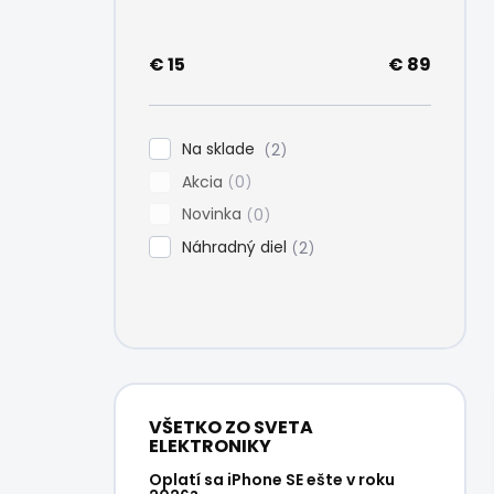
e
l
€
15
€
89
Na sklade
2
Akcia
0
Novinka
0
Náhradný diel
2
VŠETKO ZO SVETA
ELEKTRONIKY
Oplatí sa iPhone SE ešte v roku