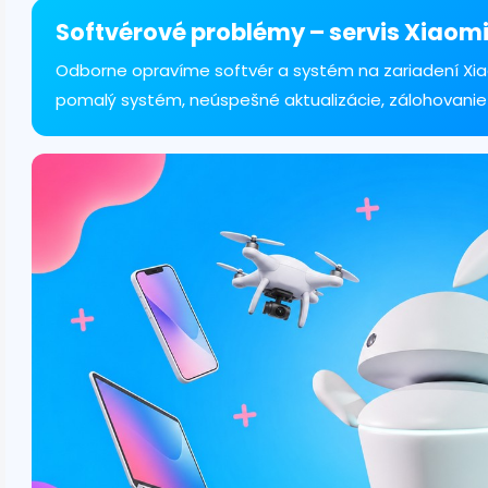
á
d
Softvérové problémy – servis Xiaomi
a
c
Odborne opravíme softvér a systém na zariadení Xia
i
pomalý systém, neúspešné aktualizácie, zálohovanie
e
p
r
v
k
y
v
ý
p
i
s
u