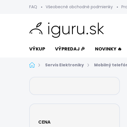
Prejsť
FAQ
Všeobecné obchodné podmienky
Pr
na
obsah
VÝKUP
VÝPREDAJ 🎉
NOVINKY 🔥
Domov
Servis Elektroniky
Mobilný telefó
B
o
č
n
ý
p
a
CENA
n