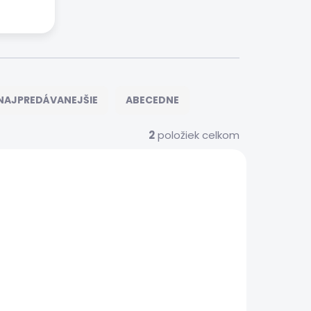
NAJPREDÁVANEJŠIE
ABECEDNE
2
položiek celkom
S00070
 SERVIS