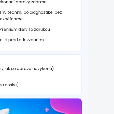
vykonaní opravy zdarma.
sný technik po diagnostike, bez
nezačíname.
 Premium diely so zárukou.
osti pred odovzdaním.
hy, ak sa oprava nevykoná)
na doske)