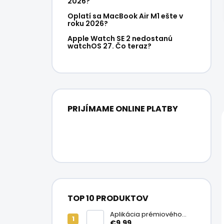
2026?
Oplatí sa MacBook Air M1 ešte v
roku 2026?
Apple Watch SE 2 nedostanú
watchOS 27. Čo teraz?
PRIJÍMAME ONLINE PLATBY
TOP 10 PRODUKTOV
Aplikácia prémiového
ochranného skla na
€9,99