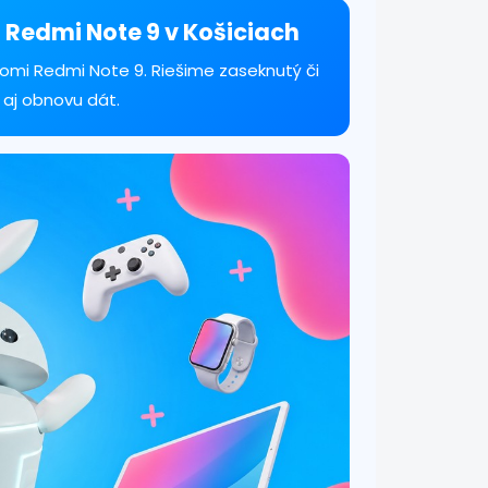
 Redmi Note 9 v Košiciach
omi Redmi Note 9. Riešime zaseknutý či
 aj obnovu dát.