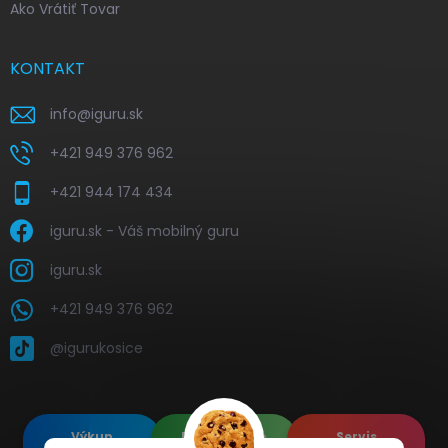
Ako Vrátiť Tovar
KONTAKT
info
@
iguru.sk
+421 949 376 962
+421 944 174 434
iguru.sk - Váš mobilný guru
iguru.sk
+421 949 376 962
@igurukosice
Výkup
Renovované
Servis