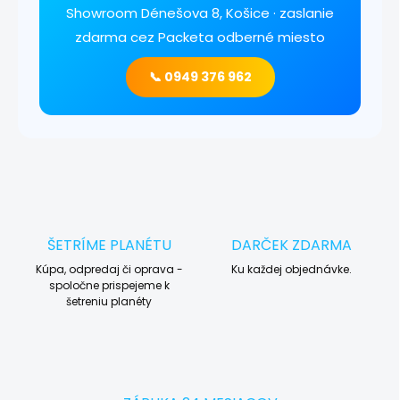
Showroom Dénešova 8, Košice · zaslanie
zdarma cez Packeta odberné miesto
📞 0949 376 962
ŠETRÍME PLANÉTU
DARČEK ZDARMA
Kúpa, odpredaj či oprava -
Ku každej objednávke.
spoločne prispejeme k
šetreniu planéty