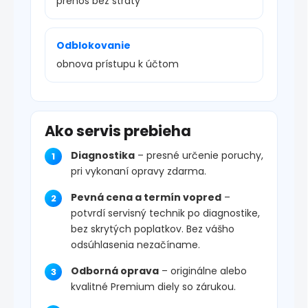
prenos bez straty
Odblokovanie
obnova prístupu k účtom
Ako servis prebieha
Diagnostika
– presné určenie poruchy,
pri vykonaní opravy zdarma.
Pevná cena a termín vopred
–
potvrdí servisný technik po diagnostike,
bez skrytých poplatkov. Bez vášho
odsúhlasenia nezačíname.
Odborná oprava
– originálne alebo
kvalitné Premium diely so zárukou.