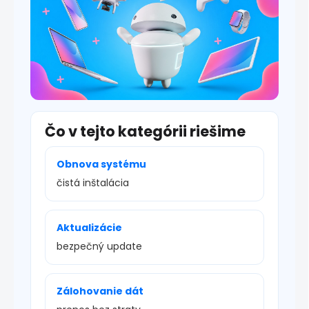
s
u
Čo v tejto kategórii riešime
Obnova systému
čistá inštalácia
Aktualizácie
bezpečný update
Zálohovanie dát