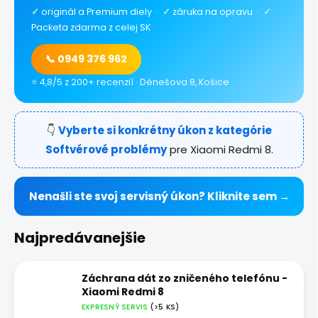
✓
originál a Premium diely ·
✓
záruka na opravu ·
✓
Packeta zdarma z celej SK
📞 0949 376 962
⭐ 4,8/5 z 200+ recenzií · Dénešova 8, Košice
👇
Vyberte si konkrétny úkon z kategórie
Softvérové problémy
pre Xiaomi Redmi 8.
Nenašli ste svoj servisný úkon? Kliknite sem →
Najpredávanejšie
Záchrana dát zo zničeného telefónu -
Xiaomi Redmi 8
EXPRESNÝ SERVIS
(>5 KS)