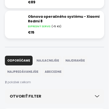
€89
Obnova operačného systému - Xiaomi
Redmi 8
EXPRESNÝ SERVIS
(>5 KS)
€15
R
a
ODPORÚČAME
NAJLACNEJŠIE
NAJDRAHŠIE
d
e
NAJPREDÁVANEJŠIE
ABECEDNE
n
i
2
položiek celkom
e
p
OTVORIŤ FILTER
r
o
d