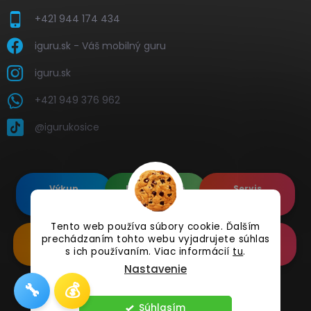
+421 944 174 434
iguru.sk - Váš mobilný guru
iguru.sk
+421 949 376 962
@igurukosice
Výkup
Renovované
Servis
elektroniky
Apple's
elektroniky
Tento web používa súbory cookie. Ďalším
prechádzaním tohto webu vyjadrujete súhlas
Renovované
Doplnkové
Online
Samsung's
Príslušenstvo
Reklamácia
s ich používaním. Viac informácií
tu
.
Nastavenie
🔧
💰
Copyright 2026
iguru.sk
. Všetky práva vyhradené.
Súhlasím