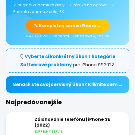
✓
originál a Premium diely ·
✓
záruka na opravu ·
✓
Packeta zdarma z celej SK
🔧 Kompletný servis iPhone →
⭐ 4,8/5 z 200+ recenzií · Dénešova 8, Košice
👇
Vyberte si konkrétny úkon z kategórie
Softvérové problémy
pre iPhone SE 2022.
Nenašli ste svoj servisný úkon? Kliknite sem →
Najpredávanejšie
Zálohovanie telefónu | iPhone SE
(2022)
EXPRESNÝ SERVIS