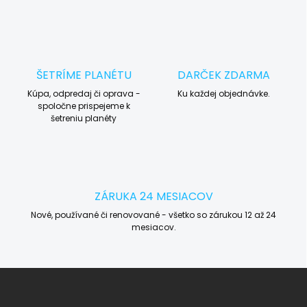
ŠETRÍME PLANÉTU
DARČEK ZDARMA
Kúpa, odpredaj či oprava -
Ku každej objednávke.
spoločne prispejeme k
šetreniu planéty
ZÁRUKA 24 MESIACOV
Nové, používané či renovované - všetko so zárukou 12 až 24
mesiacov.
Z
á
p