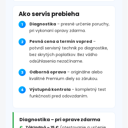
Ako servis prebieha
Diagnostika
– presné určenie poruchy,
pri vykonaní opravy zdarma.
Pevná cena a termín vopred
–
potvrdí servisný technik po diagnostike,
bez skrytých poplatkov. Bez vášho
odsúhlasenia nezačíname.
Odborná oprava
– originálne alebo
kvalitné Premium diely so zárukou.
Výstupná kontrola
– kompletný test
funkčnosti pred odovzdaním.
Diagnostika – pri oprave zdarma
Základná – 15 €
(otestovanie a určenie