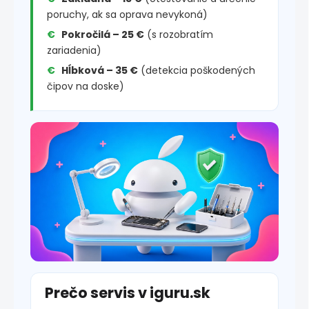
poruchy, ak sa oprava nevykoná)
Pokročilá – 25 €
(s rozobratím
zariadenia)
Hĺbková – 35 €
(detekcia poškodených
čipov na doske)
Prečo servis v iguru.sk