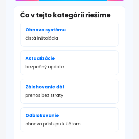
Čo v tejto kategórii riešime
Obnova systému
čistá inštalácia
Aktualizácie
bezpečný update
Zálohovanie dát
prenos bez straty
Odblokovanie
obnova prístupu k účtom