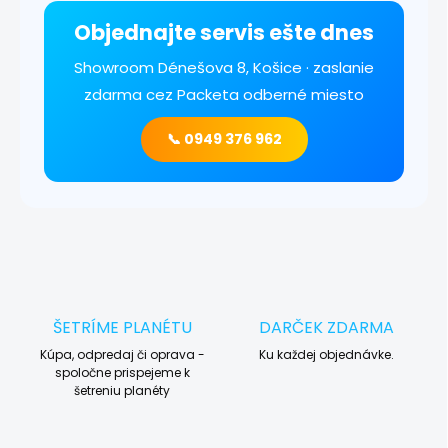
Objednajte servis ešte dnes
Showroom Dénešova 8, Košice · zaslanie
zdarma cez Packeta odberné miesto
📞 0949 376 962
ŠETRÍME PLANÉTU
DARČEK ZDARMA
Kúpa, odpredaj či oprava -
Ku každej objednávke.
spoločne prispejeme k
šetreniu planéty