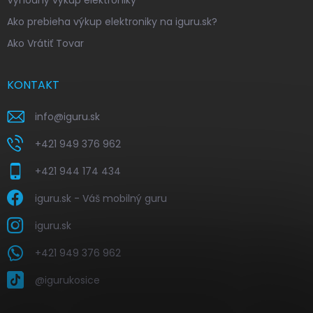
Ako prebieha výkup elektroniky na iguru.sk?
Ako Vrátiť Tovar
KONTAKT
info
@
iguru.sk
+421 949 376 962
+421 944 174 434
iguru.sk - Váš mobilný guru
iguru.sk
+421 949 376 962
@igurukosice