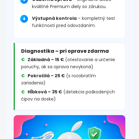
kvalitné Premium diely so zárukou.
Výstupná kontrola
– kompletný test
funkčnosti pred odovzdaním.
Diagnostika – pri oprave zdarma
Základná – 15 €
(otestovanie a určenie
poruchy, ak sa oprava nevykoná)
Pokročilá – 25 €
(s rozobratím
zariadenia)
Hĺbková – 35 €
(detekcia poškodených
čipov na doske)