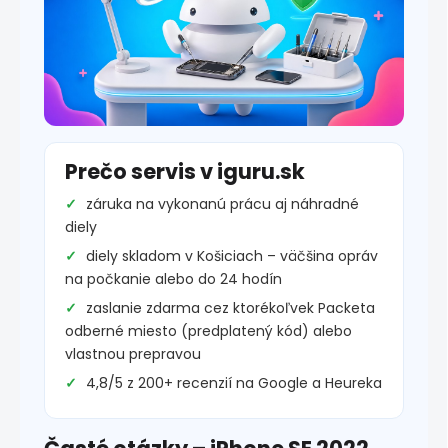
Prečo servis v iguru.sk
záruka na vykonanú prácu aj náhradné
diely
diely skladom v Košiciach – väčšina opráv
na počkanie alebo do 24 hodín
zaslanie zdarma cez ktorékoľvek Packeta
odberné miesto (predplatený kód) alebo
vlastnou prepravou
4,8/5 z 200+ recenzií na Google a Heureka