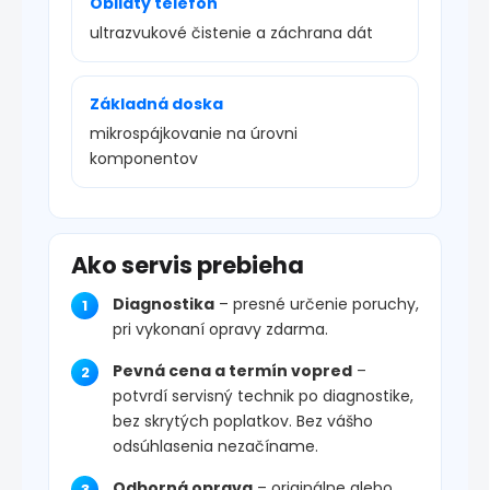
Obliaty telefón
ultrazvukové čistenie a záchrana dát
Základná doska
mikrospájkovanie na úrovni
komponentov
Ako servis prebieha
Diagnostika
– presné určenie poruchy,
pri vykonaní opravy zdarma.
Pevná cena a termín vopred
–
potvrdí servisný technik po diagnostike,
bez skrytých poplatkov. Bez vášho
odsúhlasenia nezačíname.
Odborná oprava
– originálne alebo