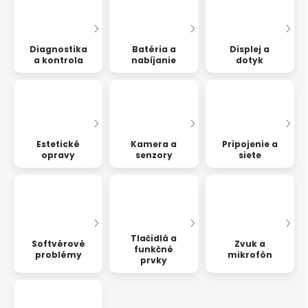
Diagnostika
Batéria a
Displej a
a kontrola
nabíjanie
dotyk
Estetické
Kamera a
Pripojenie a
opravy
senzory
siete
Tlačidlá a
Softvérové
Zvuk a
funkčné
problémy
mikrofón
prvky