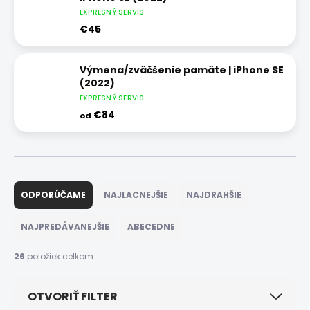
EXPRESNÝ SERVIS
€45
Výmena/zväčšenie pamäte | iPhone SE
(2022)
EXPRESNÝ SERVIS
€84
od
R
a
ODPORÚČAME
NAJLACNEJŠIE
NAJDRAHŠIE
d
e
NAJPREDÁVANEJŠIE
ABECEDNE
n
i
26
položiek celkom
e
p
OTVORIŤ FILTER
r