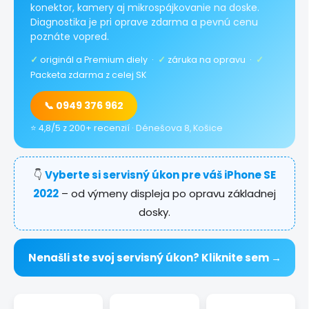
konektor, kamery aj mikrospájkovanie na doske.
Diagnostika je pri oprave zdarma a pevnú cenu
poznáte vopred.
✓
originál a Premium diely ·
✓
záruka na opravu ·
✓
Packeta zdarma z celej SK
📞 0949 376 962
⭐ 4,8/5 z 200+ recenzií · Dénešova 8, Košice
👇
Vyberte si servisný úkon pre váš iPhone SE
2022
– od výmeny displeja po opravu základnej
dosky.
Nenašli ste svoj servisný úkon? Kliknite sem →