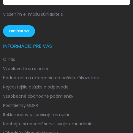
Vložením e-mailu súhlasíte s
podmienkami ochrany
osobných údajov
Prihlásiť sa
INFORMÁCIE PRE VÁS
O nás
Vzdelávajte sa s nami
Hodnotenia a referencie od našich zákazníkov
Najčastejšie otázky a odpovede
Všeobecné obchodné podmienky
Podmienky GDPR
Reklamačný a servisný formulár
Nechajte si naceniť servis svojho zariadenia
Výhodný výkup elektroniky