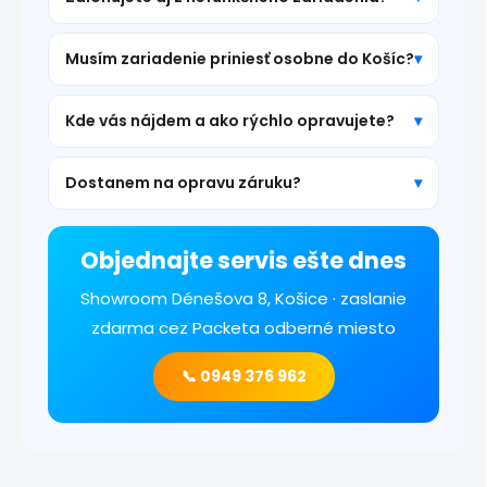
Musím zariadenie priniesť osobne do Košíc?
Kde vás nájdem a ako rýchlo opravujete?
Dostanem na opravu záruku?
Objednajte servis ešte dnes
Showroom Dénešova 8, Košice · zaslanie
zdarma cez Packeta odberné miesto
📞 0949 376 962