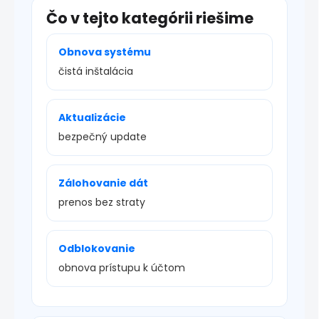
Čo v tejto kategórii riešime
Obnova systému
čistá inštalácia
Aktualizácie
bezpečný update
Zálohovanie dát
prenos bez straty
Odblokovanie
obnova prístupu k účtom