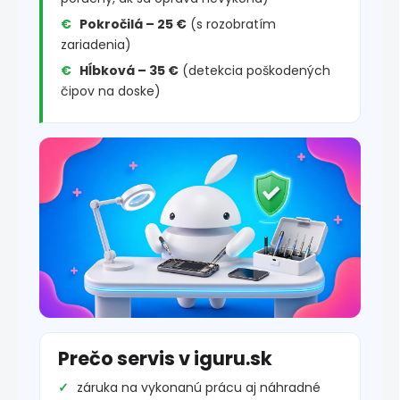
Pokročilá – 25 €
(s rozobratím
zariadenia)
Hĺbková – 35 €
(detekcia poškodených
čipov na doske)
Prečo servis v iguru.sk
záruka na vykonanú prácu aj náhradné