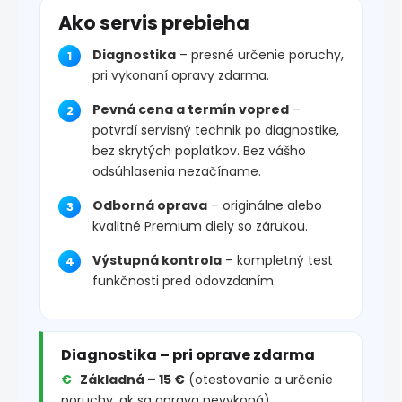
Ako servis prebieha
Diagnostika
– presné určenie poruchy,
pri vykonaní opravy zdarma.
Pevná cena a termín vopred
–
potvrdí servisný technik po diagnostike,
bez skrytých poplatkov. Bez vášho
odsúhlasenia nezačíname.
Odborná oprava
– originálne alebo
kvalitné Premium diely so zárukou.
Výstupná kontrola
– kompletný test
funkčnosti pred odovzdaním.
Diagnostika – pri oprave zdarma
Základná – 15 €
(otestovanie a určenie
poruchy, ak sa oprava nevykoná)