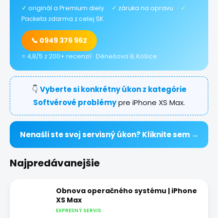
✓
originál a Premium diely ·
✓
záruka na opravu ·
✓
Packeta zdarma z celej SK
📞 0949 376 962
⭐ 4,8/5 z 200+ recenzií · Dénešova 8, Košice
👇
Vyberte si konkrétny úkon z kategórie
Softvérové problémy
pre iPhone XS Max.
Nenašli ste svoj servisný úkon? Kliknite sem →
Najpredávanejšie
Obnova operačného systému | iPhone
XS Max
EXPRESNÝ SERVIS