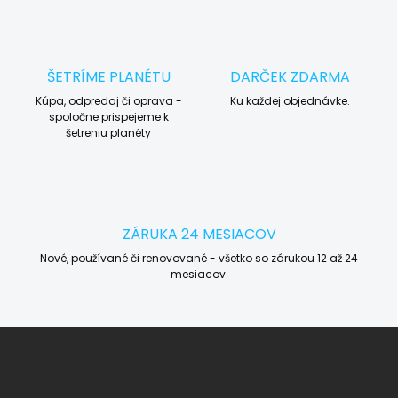
ŠETRÍME PLANÉTU
DARČEK ZDARMA
Kúpa, odpredaj či oprava -
Ku každej objednávke.
spoločne prispejeme k
šetreniu planéty
ZÁRUKA 24 MESIACOV
Nové, používané či renovované - všetko so zárukou 12 až 24
mesiacov.
Z
á
p
ä