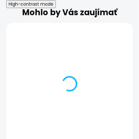
High-contrast mode
Mohlo by Vás zaujímať
Nastavenie
Zálohovanie te
zabezpečenia | iPhone
iPhone XS Max
XS Max
25,00 €
20,00 €