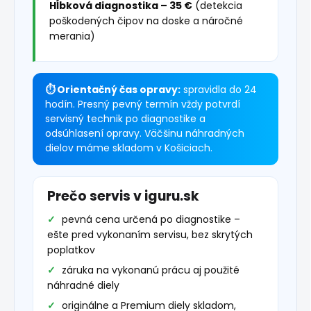
Hĺbková diagnostika – 35 €
(detekcia
poškodených čipov na doske a náročné
merania)
⏱ Orientačný čas opravy:
spravidla do 24
hodín. Presný pevný termín vždy potvrdí
servisný technik po diagnostike a
odsúhlasení opravy. Väčšinu náhradných
dielov máme skladom v Košiciach.
Prečo servis v iguru.sk
pevná cena určená po diagnostike –
ešte pred vykonaním servisu, bez skrytých
poplatkov
záruka na vykonanú prácu aj použité
náhradné diely
originálne a Premium diely skladom,