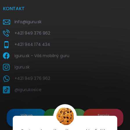
KONTAKT
info
@
iguru.sk
+421 949 376 962
+421 944 174 434
iguru.sk - Váš mobilný guru
iguru.sk
+421 949 376 962
@igurukosice
Výkup
Renovované
Servis
elektroniky
Apple's
elektroniky