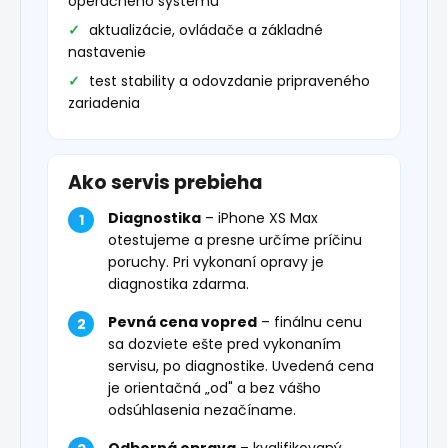
operačného systému
aktualizácie, ovládače a základné
nastavenie
test stability a odovzdanie pripraveného
zariadenia
Ako servis prebieha
Diagnostika
– iPhone XS Max
otestujeme a presne určíme príčinu
poruchy. Pri vykonaní opravy je
diagnostika zdarma.
Pevná cena vopred
– finálnu cenu
sa dozviete ešte pred vykonaním
servisu, po diagnostike. Uvedená cena
je orientačná „od" a bez vášho
odsúhlasenia nezačíname.