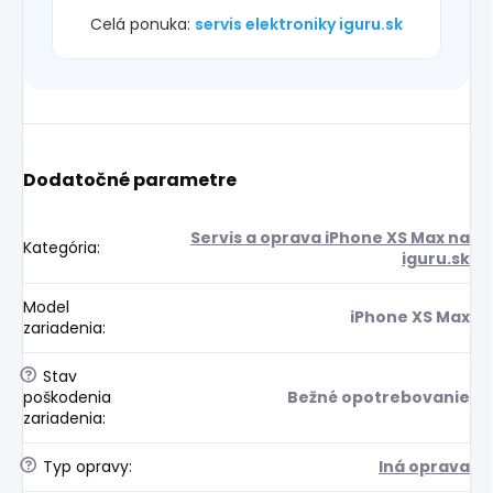
Celá ponuka:
servis elektroniky iguru.sk
Dodatočné parametre
Servis a oprava iPhone XS Max na
Kategória
:
iguru.sk
Model
iPhone XS Max
zariadenia
:
?
Stav
poškodenia
Bežné opotrebovanie
zariadenia
:
?
Typ opravy
:
Iná oprava