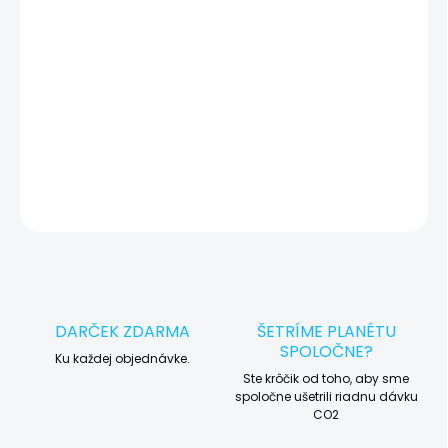
okamžite po diagnostike kontaktujeme s potvrdením.
🛠️ Pre objednávku servisu na diaľku pridajte tento produkt do
košíka a dokončite objednávku. Následne vás obratom
kontaktujeme ohľadom vyzdvihnutia vášho zariadenia.
DETAILNÉ INFORMÁCIE
OPÝTAŤ SA
STRÁŽIŤ
DARČEK ZDARMA
ŠETRÍME PLANÉTU
SPOLOČNE?
Ku každej objednávke.
Ste krôčik od toho, aby sme
spoločne ušetrili riadnu dávku
CO2