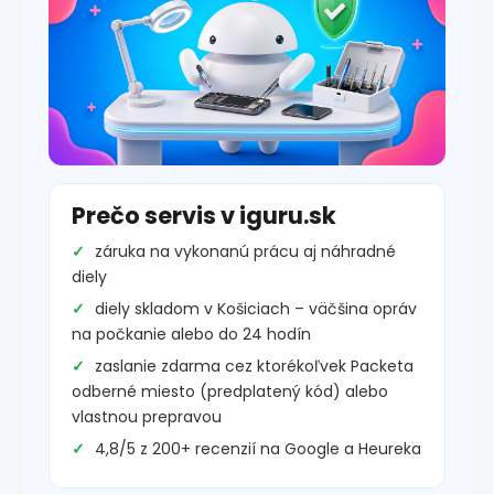
Prečo servis v iguru.sk
záruka na vykonanú prácu aj náhradné
diely
diely skladom v Košiciach – väčšina opráv
na počkanie alebo do 24 hodín
zaslanie zdarma cez ktorékoľvek Packeta
odberné miesto (predplatený kód) alebo
vlastnou prepravou
4,8/5 z 200+ recenzií na Google a Heureka