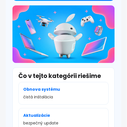
i
s
u
Čo v tejto kategórii riešime
Obnova systému
čistá inštalácia
Aktualizácie
bezpečný update