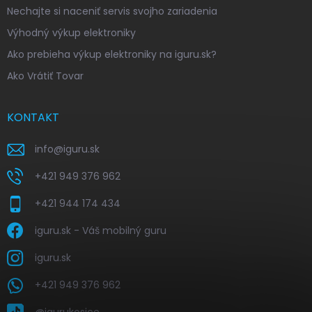
Nechajte si naceniť servis svojho zariadenia
Výhodný výkup elektroniky
Ako prebieha výkup elektroniky na iguru.sk?
Ako Vrátiť Tovar
KONTAKT
info
@
iguru.sk
+421 949 376 962
+421 944 174 434
iguru.sk - Váš mobilný guru
iguru.sk
+421 949 376 962