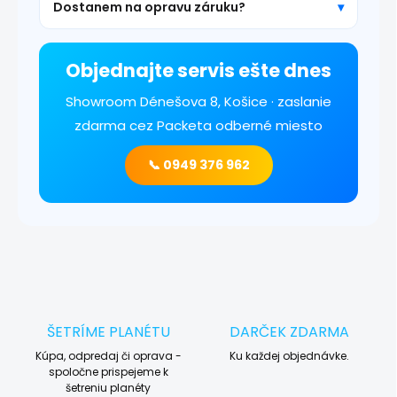
Dostanem na opravu záruku?
Objednajte servis ešte dnes
Showroom Dénešova 8, Košice · zaslanie
zdarma cez Packeta odberné miesto
📞 0949 376 962
ŠETRÍME PLANÉTU
DARČEK ZDARMA
Kúpa, odpredaj či oprava -
Ku každej objednávke.
spoločne prispejeme k
šetreniu planéty