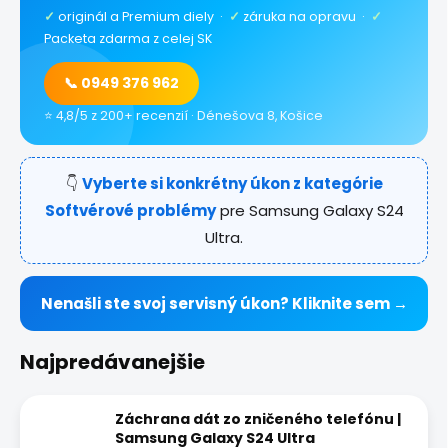
✓
originál a Premium diely ·
✓
záruka na opravu ·
✓
Packeta zdarma z celej SK
📞 0949 376 962
⭐ 4,8/5 z 200+ recenzií · Dénešova 8, Košice
👇
Vyberte si konkrétny úkon z kategórie
Softvérové problémy
pre Samsung Galaxy S24
Ultra.
Nenašli ste svoj servisný úkon? Kliknite sem →
Najpredávanejšie
Záchrana dát zo zničeného telefónu |
Samsung Galaxy S24 Ultra