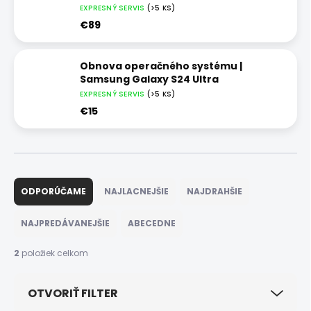
EXPRESNÝ SERVIS
(>5 KS)
€89
Obnova operačného systému |
Samsung Galaxy S24 Ultra
EXPRESNÝ SERVIS
(>5 KS)
€15
R
a
ODPORÚČAME
NAJLACNEJŠIE
NAJDRAHŠIE
d
e
NAJPREDÁVANEJŠIE
ABECEDNE
n
i
2
položiek celkom
e
p
OTVORIŤ FILTER
r