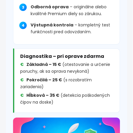
Odborná oprava
– originálne alebo
kvalitné Premium diely so zárukou.
Výstupná kontrola
– kompletný test
funkčnosti pred odovzdaním.
Diagnostika – pri oprave zdarma
Základná – 15 €
(otestovanie a určenie
poruchy, ak sa oprava nevykoná)
Pokročilá – 25 €
(s rozobratím
zariadenia)
Hĺbková – 35 €
(detekcia poškodených
čipov na doske)