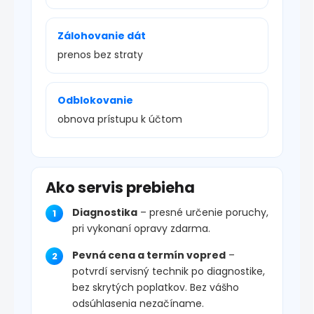
Zálohovanie dát
prenos bez straty
Odblokovanie
obnova prístupu k účtom
Ako servis prebieha
Diagnostika
– presné určenie poruchy,
pri vykonaní opravy zdarma.
Pevná cena a termín vopred
–
potvrdí servisný technik po diagnostike,
bez skrytých poplatkov. Bez vášho
odsúhlasenia nezačíname.