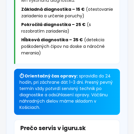
len vykonanú diagnostiku:
Základná diagnostika – 15 €
(otestovanie
zariadenia a určenie poruchy)
Pokročilá diagnostika – 25 €
(s
rozobratím zariadenia)
Hĺbková diagnostika – 35 €
(detekcia
poškodených čipov na doske a náročné
merania)
⏱ Orientačný čas opravy:
spravidla do 24
hodín, pri záchrane dát 1–3 dni. Presný pevný
termín vždy potvrdí servisný technik po
diagnostike a odsúhlasení opravy. Väčšinu
náhradných dielov máme skladom v
Košiciach.
Prečo servis v iguru.sk