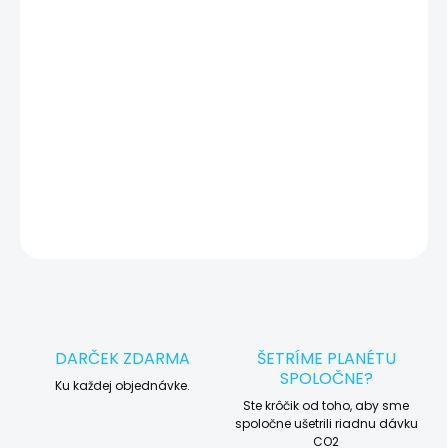
zariadenia, vďaka ktorej môžeme eliminovať iné možné príčiny
vady zariadenia a preto vás vždy pred tým, než vykonáme servis,
okamžite po diagnostike kontaktujeme s potvrdením.
🛠️ Pre objednávku servisu na diaľku pridajte tento produkt do
košíka a dokončite objednávku. Následne vás obratom
kontaktujeme ohľadom vyzdvihnutia vášho zariadenia.
DETAILNÉ INFORMÁCIE
OPÝTAŤ SA
STRÁŽIŤ
DARČEK ZDARMA
ŠETRÍME PLANÉTU
SPOLOČNE?
Ku každej objednávke.
Ste krôčik od toho, aby sme
spoločne ušetrili riadnu dávku
CO2