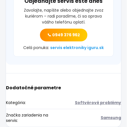
Objednajte servis ešte dnes
Zavolajte, napíšte alebo objednajte zvoz
kuriérom – radi poradíme, či sa oprava
vášho telefónu oplatí.
📞 0949 376 962
Celá ponuka:
servis elektroniky iguru.sk
Dodatočné parametre
Kategória
:
Softvérové problémy
Značka zariadenia na
Samsung
servis
: