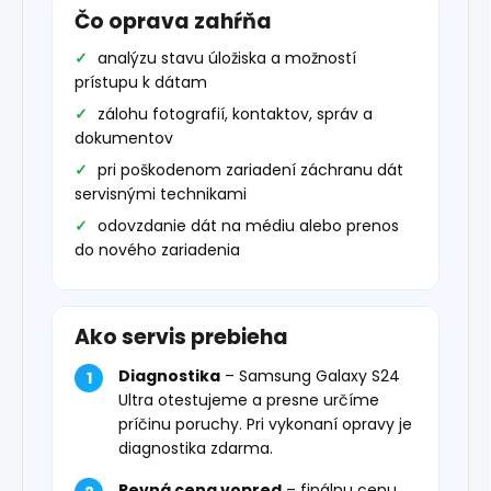
Čo oprava zahŕňa
analýzu stavu úložiska a možností
prístupu k dátam
zálohu fotografií, kontaktov, správ a
dokumentov
pri poškodenom zariadení záchranu dát
servisnými technikami
odovzdanie dát na médiu alebo prenos
do nového zariadenia
Ako servis prebieha
Diagnostika
– Samsung Galaxy S24
Ultra otestujeme a presne určíme
príčinu poruchy. Pri vykonaní opravy je
diagnostika zdarma.
Pevná cena vopred
– finálnu cenu