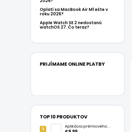
2026?
Oplatí sa MacBook Air M1 ešte v
roku 2026?
Apple Watch SE 2 nedostanú
watchOS 27. Čo teraz?
PRIJÍMAME ONLINE PLATBY
TOP 10 PRODUKTOV
Aplikácia prémiového
ochranného skla na
€9,99