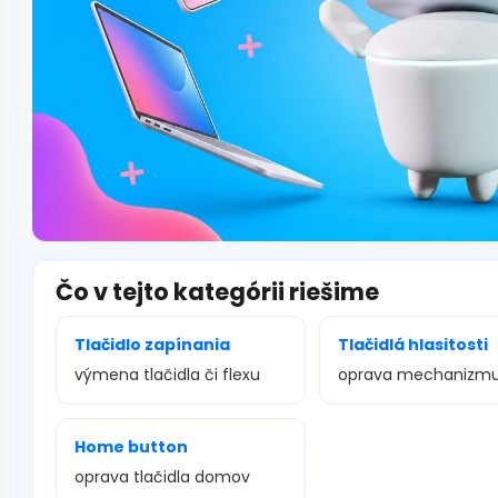
Čo v tejto kategórii riešime
Tlačidlo zapínania
Tlačidlá hlasitosti
výmena tlačidla či flexu
oprava mechanizm
Home button
oprava tlačidla domov