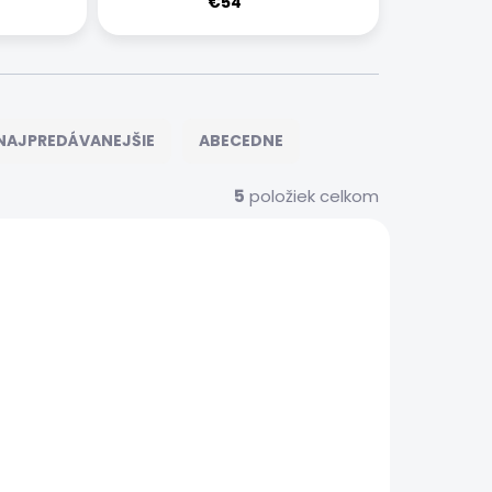
€54
NAJPREDÁVANEJŠIE
ABECEDNE
5
položiek celkom
575
576
 SERVIS
EXPRESNÝ SERVIS