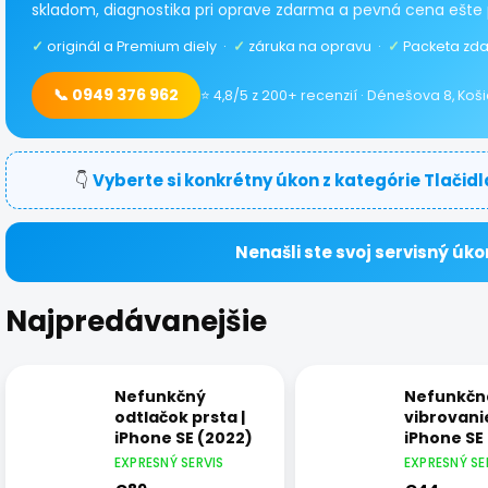
skladom, diagnostika pri oprave zdarma a pevná cena ešte 
✓
originál a Premium diely ·
✓
záruka na opravu ·
✓
Packeta zda
📞 0949 376 962
⭐ 4,8/5 z 200+ recenzií · Dénešova 8, Koš
👇
Vyberte si konkrétny úkon z kategórie Tlačid
Nenašli ste svoj servisný úko
Najpredávanejšie
Nefunkčný
Nefunkčn
odtlačok prsta |
vibrovanie
iPhone SE (2022)
iPhone SE
EXPRESNÝ SERVIS
EXPRESNÝ SE