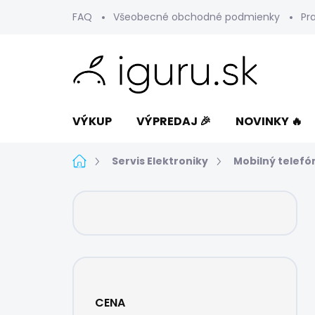
Prejsť
FAQ
Všeobecné obchodné podmienky
Pr
na
obsah
VÝKUP
VÝPREDAJ 🎉
NOVINKY 🔥
Domov
Servis Elektroniky
Mobilný telefó
B
o
č
n
ý
p
a
CENA
n