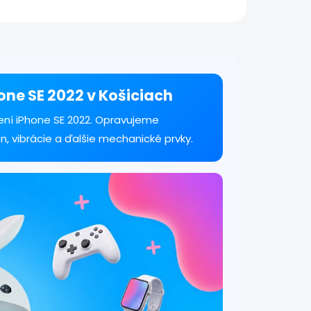
na.
hone SE 2022 v Košiciach
ení iPhone SE 2022. Opravujeme
n, vibrácie a ďalšie mechanické prvky.