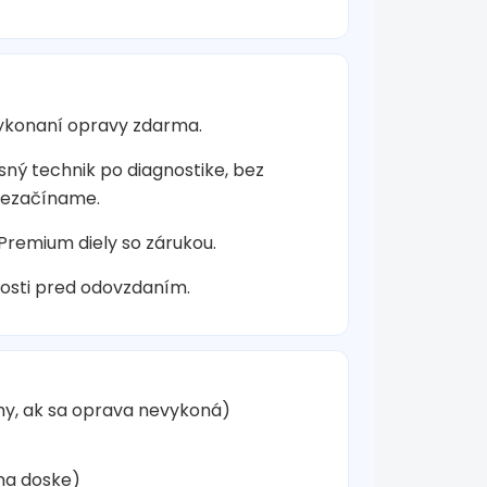
vykonaní opravy zdarma.
sný technik po diagnostike, bez
nezačíname.
 Premium diely so zárukou.
osti pred odovzdaním.
hy, ak sa oprava nevykoná)
na doske)