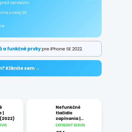
pred servisom.
rma z celej SK
ice
lá a funkčné prvky
pre iPhone SE 2022.
n? Kliknite sem →
é
Nefunkčné
 |
tlačidlo
 (2022)
zapínania |
iPhone SE (2022)
RVIS
EXPRESNÝ SERVIS