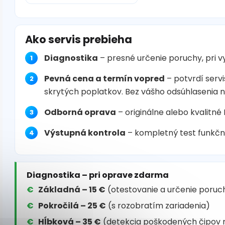
Ako servis prebieha
Diagnostika
– presné určenie poruchy, pri 
Pevná cena a termín vopred
– potvrdí servi
skrytých poplatkov. Bez vášho odsúhlasenia 
Odborná oprava
– originálne alebo kvalitné
Výstupná kontrola
– kompletný test funkčn
Diagnostika – pri oprave zdarma
Základná – 15 €
(otestovanie a určenie poruc
Pokročilá – 25 €
(s rozobratím zariadenia)
Hĺbková – 35 €
(detekcia poškodených čipov 