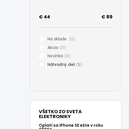
e
l
€
44
€
89
Na sklade
0
Akcia
0
Novinka
0
Náhradný diel
5
VŠETKO ZO SVETA
ELEKTRONIKY
Oplatí sa iPhone SE ešte v roku