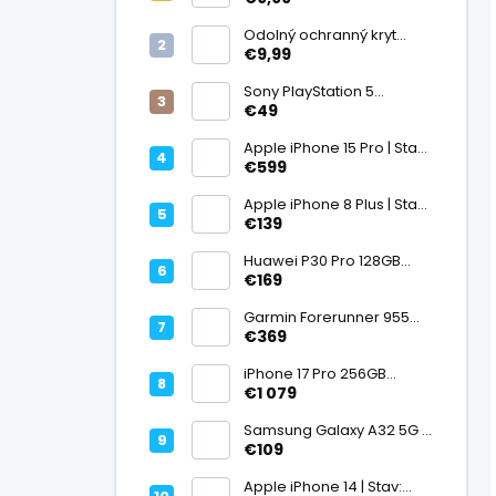
displej
Odolný ochranný kryt
transparentný
€9,99
Sony PlayStation 5
DualSense bezdrôtový
€49
ovládač, White | Stav:
Vynikajúci – A
Apple iPhone 15 Pro | Stav:
Vynikajúci – A
€599
Apple iPhone 8 Plus | Stav:
Vynikajúci – A
€139
Huawei P30 Pro 128GB
Black, Kirin 980, Leica 40
€169
Mpx + 5× optický zoom,
6,47" OLED, IP68 | Stav:
Garmin Forerunner 955
Vynikajúci – A
Black, multisport GPS
€369
hodinky, mapy, AMOLED,
batéria 15 dní, ECG,
iPhone 17 Pro 256GB
ClimbPro
Cosmic Orange | Stav:
€1 079
Ako nový – A+
Samsung Galaxy A32 5G |
Stav: Vynikajúci – A
€109
Apple iPhone 14 | Stav: