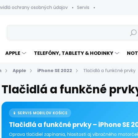
avidlá ochrany osobných údajov
Servis
Vrátenie tovaru
Hľad
APPLE
TELEFÓNY, TABLETY & HODINKY
NOT
n
Apple
iPhone SE 2022
Tlačidlá a funkčné prvky
Tlačidlá a funkčné prvk
📱 SERVIS MOBILOV KOŠICE
Tlačidlá a funkčné prvky – iPhone SE 2
Oprava tlačidiel zapínania, hlasitosti aj vibračného motorče