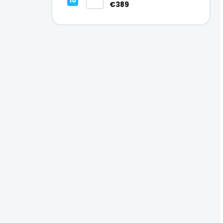
Vynikajúci – A
€389