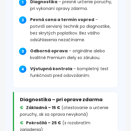
Diagnostika
– presné určenie poruchy,
pri vykonaní opravy zdarma.
Pevná cena a termín vopred
–
potvrdí servisný technik po diagnostike,
bez skrytých poplatkov. Bez vášho
odsúhlasenia nezačíname.
Odborná oprava
– originálne alebo
kvalitné Premium diely so zárukou.
Výstupná kontrola
– kompletný test
funkčnosti pred odovzdaním.
Diagnostika – pri oprave zdarma
Základná – 15 €
(otestovanie a určenie
poruchy, ak sa oprava nevykoná)
Pokročilá – 25 €
(s rozobratím
zariadenia)