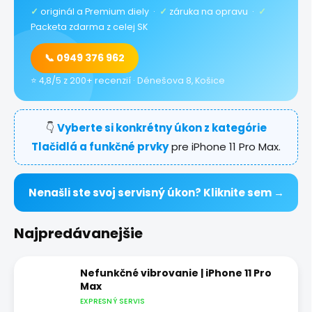
✓
originál a Premium diely ·
✓
záruka na opravu ·
✓
Packeta zdarma z celej SK
📞 0949 376 962
⭐ 4,8/5 z 200+ recenzií · Dénešova 8, Košice
👇
Vyberte si konkrétny úkon z kategórie
Tlačidlá a funkčné prvky
pre iPhone 11 Pro Max.
Nenašli ste svoj servisný úkon? Kliknite sem →
Najpredávanejšie
Nefunkčné vibrovanie | iPhone 11 Pro
Max
EXPRESNÝ SERVIS