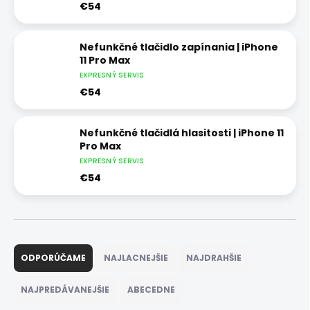
€54
Nefunkčné tlačidlo zapínania | iPhone
11 Pro Max
EXPRESNÝ SERVIS
€54
Nefunkčné tlačidlá hlasitosti | iPhone 11
Pro Max
EXPRESNÝ SERVIS
€54
R
a
ODPORÚČAME
NAJLACNEJŠIE
NAJDRAHŠIE
d
e
NAJPREDÁVANEJŠIE
ABECEDNE
n