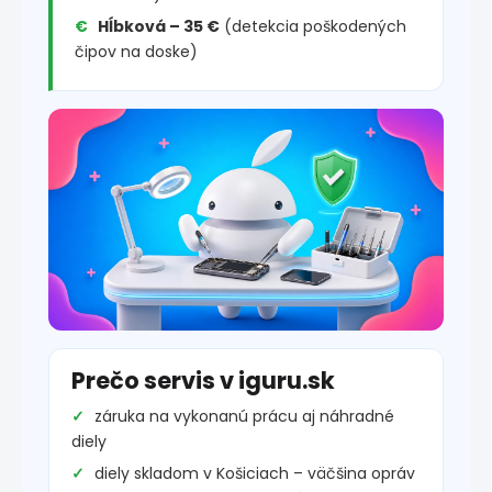
Hĺbková – 35 €
(detekcia poškodených
čipov na doske)
Prečo servis v iguru.sk
záruka na vykonanú prácu aj náhradné
diely
diely skladom v Košiciach – väčšina opráv