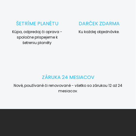
ŠETRÍME PLANÉTU
DARČEK ZDARMA
Kúpa, odpredaj či oprava -
Ku každej objednávke.
spoločne prispejeme k
šetreniu planéty
ZÁRUKA 24 MESIACOV
Nové, používané či renovované - všetko so zárukou 12 až 24
mesiacov.
Z
á
p
ä