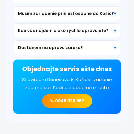
Musím zariadenie priniesť osobne do Košíc?
Kde vás nájdem a ako rýchlo opravujete?
Dostanem na opravu záruku?
Objednajte servis ešte dnes
Showroom Dénešova 8, Košice · zaslanie
zdarma cez Packeta odberné miesto
📞 0949 376 962