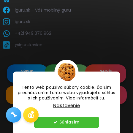
iguru.sk - Váš mobilný guru
iguru.sk
+421 949 376 962
@igurukosice
Výkup
Renovované
Servis
elektroniky
Apple's
elektroniky
Tento web používa súbory cookie. Ďalším
prechádzaním tohto webu vyjadrujete súhlas
Renovované
Doplnkové
Online
Samsung's
Príslušenstvo
Reklamácia
s ich používaním. Viac informácií
tu
.
Nastavenie
🔧
💰
Copyright 2026
iguru.sk
. Všetky práva vyhradené.
Súhlasím