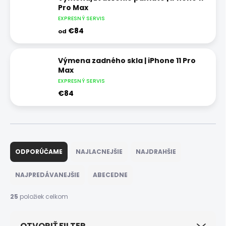
Pro Max
EXPRESNÝ SERVIS
€84
od
Výmena zadného skla | iPhone 11 Pro
Max
EXPRESNÝ SERVIS
€84
R
a
ODPORÚČAME
NAJLACNEJŠIE
NAJDRAHŠIE
d
e
NAJPREDÁVANEJŠIE
ABECEDNE
n
i
25
položiek celkom
e
p
OTVORIŤ FILTER