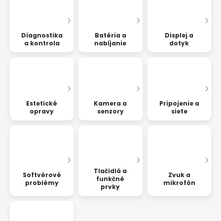
Diagnostika
Batéria a
Displej a
a kontrola
nabíjanie
dotyk
Estetické
Kamera a
Pripojenie a
opravy
senzory
siete
Tlačidlá a
Softvérové
Zvuk a
funkčné
problémy
mikrofón
prvky