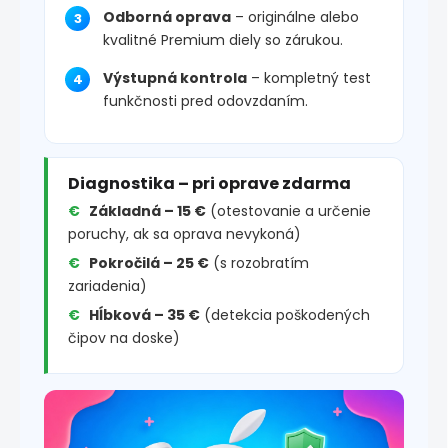
Odborná oprava
– originálne alebo
kvalitné Premium diely so zárukou.
Výstupná kontrola
– kompletný test
funkčnosti pred odovzdaním.
Diagnostika – pri oprave zdarma
Základná – 15 €
(otestovanie a určenie
poruchy, ak sa oprava nevykoná)
Pokročilá – 25 €
(s rozobratím
zariadenia)
Hĺbková – 35 €
(detekcia poškodených
čipov na doske)