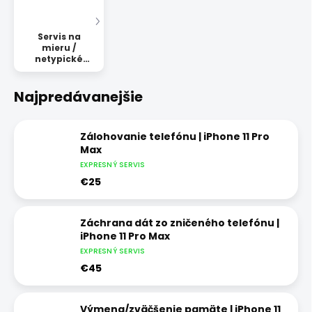
Servis na
mieru /
netypické
opravy
Najpredávanejšie
Zálohovanie telefónu | iPhone 11 Pro
Max
EXPRESNÝ SERVIS
€25
Záchrana dát zo zničeného telefónu |
iPhone 11 Pro Max
EXPRESNÝ SERVIS
€45
Výmena/zväčšenie pamäte | iPhone 11