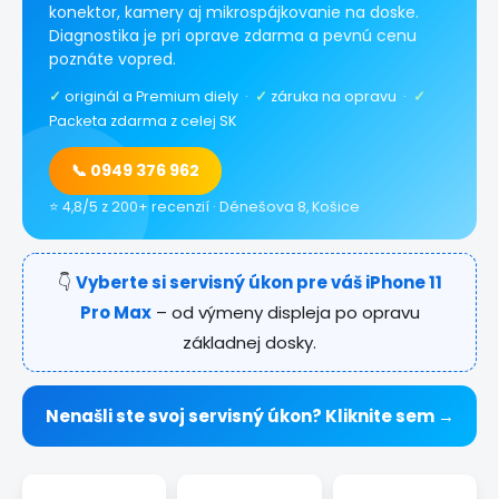
konektor, kamery aj mikrospájkovanie na doske.
Diagnostika je pri oprave zdarma a pevnú cenu
poznáte vopred.
✓
originál a Premium diely ·
✓
záruka na opravu ·
✓
Packeta zdarma z celej SK
📞 0949 376 962
⭐ 4,8/5 z 200+ recenzií · Dénešova 8, Košice
👇
Vyberte si servisný úkon pre váš iPhone 11
Pro Max
– od výmeny displeja po opravu
základnej dosky.
Nenašli ste svoj servisný úkon? Kliknite sem →