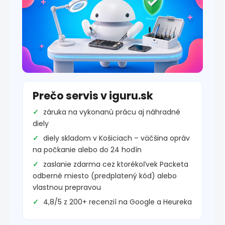
Prečo servis v iguru.sk
záruka na vykonanú prácu aj náhradné
diely
diely skladom v Košiciach – väčšina opráv
na počkanie alebo do 24 hodín
zaslanie zdarma cez ktorékoľvek Packeta
odberné miesto (predplatený kód) alebo
vlastnou prepravou
4,8/5 z 200+ recenzií na Google a Heureka