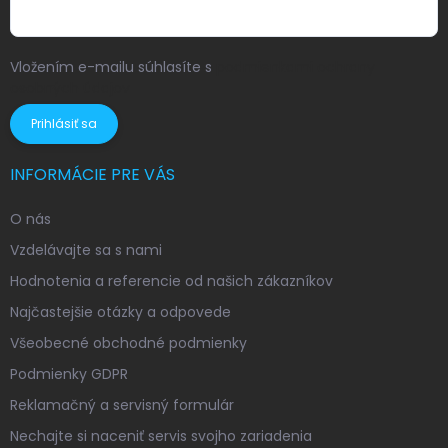
Vložením e-mailu súhlasíte s
podmienkami ochrany
osobných údajov
Prihlásiť sa
INFORMÁCIE PRE VÁS
O nás
Vzdelávajte sa s nami
Hodnotenia a referencie od našich zákazníkov
Najčastejšie otázky a odpovede
Všeobecné obchodné podmienky
Podmienky GDPR
Reklamačný a servisný formulár
Nechajte si naceniť servis svojho zariadenia