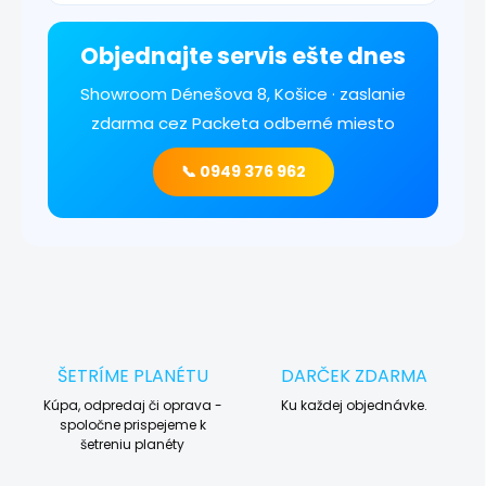
Objednajte servis ešte dnes
Showroom Dénešova 8, Košice · zaslanie
zdarma cez Packeta odberné miesto
📞 0949 376 962
ŠETRÍME PLANÉTU
DARČEK ZDARMA
Kúpa, odpredaj či oprava -
Ku každej objednávke.
spoločne prispejeme k
šetreniu planéty