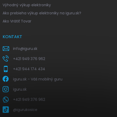
Výhodný výkup elektroniky
Ako prebieha výkup elektroniky na iguru.sk?
Ako Vrátiť Tovar
KONTAKT
info
@
iguru.sk
+421 949 376 962
+421 944 174 434
iguru.sk - Váš mobilný guru
iguru.sk
+421 949 376 962
@igurukosice