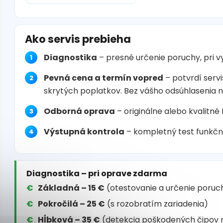
Ako servis prebieha
Diagnostika
– presné určenie poruchy, pri 
Pevná cena a termín vopred
– potvrdí servi
skrytých poplatkov. Bez vášho odsúhlasenia 
Odborná oprava
– originálne alebo kvalitné
Výstupná kontrola
– kompletný test funkčn
Diagnostika – pri oprave zdarma
Základná – 15 €
(otestovanie a určenie poruc
Pokročilá – 25 €
(s rozobratím zariadenia)
Hĺbková – 35 €
(detekcia poškodených čipov 