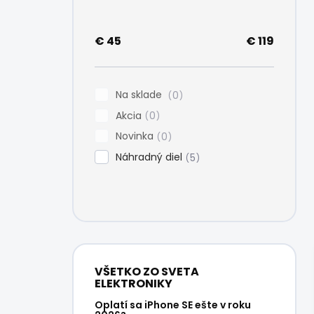
e
l
€
45
€
119
Na sklade
0
Akcia
0
Novinka
0
Náhradný diel
5
VŠETKO ZO SVETA
ELEKTRONIKY
Oplatí sa iPhone SE ešte v roku