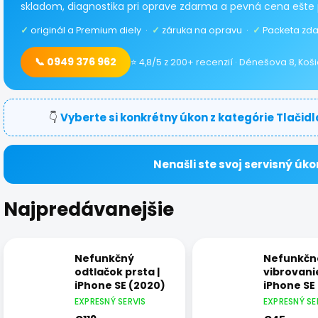
skladom, diagnostika pri oprave zdarma a pevná cena ešte 
✓
originál a Premium diely ·
✓
záruka na opravu ·
✓
Packeta zda
📞 0949 376 962
⭐ 4,8/5 z 200+ recenzií · Dénešova 8, Koš
👇
Vyberte si konkrétny úkon z kategórie Tlačid
Nenašli ste svoj servisný úko
Najpredávanejšie
Nefunkčný
Nefunkčn
odtlačok prsta |
vibrovanie
iPhone SE (2020)
iPhone SE
EXPRESNÝ SERVIS
EXPRESNÝ SE