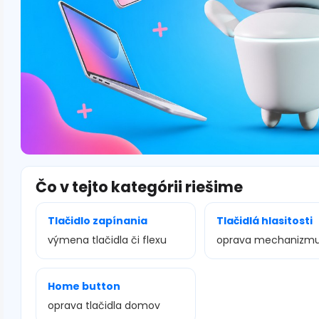
Čo v tejto kategórii riešime
Tlačidlo zapínania
Tlačidlá hlasitosti
výmena tlačidla či flexu
oprava mechanizm
Home button
oprava tlačidla domov