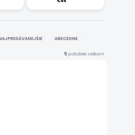
€54
NAJPREDÁVANEJŠIE
ABECEDNE
5
položiek celkom
384
385
 SERVIS
EXPRESNÝ SERVIS