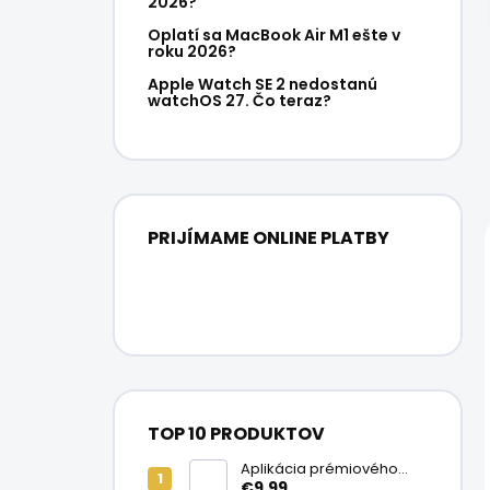
2026?
Oplatí sa MacBook Air M1 ešte v
roku 2026?
Apple Watch SE 2 nedostanú
watchOS 27. Čo teraz?
PRIJÍMAME ONLINE PLATBY
TOP 10 PRODUKTOV
Aplikácia prémiového
ochranného skla na
€9,99