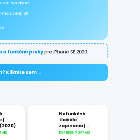
pred servisom.
rma z celej SK
ice
lá a funkčné prvky
pre iPhone SE 2020.
n? Kliknite sem →
é
Nefunkčné
 |
tlačidlo
 (2020)
zapínania |
iPhone SE (2020)
RVIS
EXPRESNÝ SERVIS