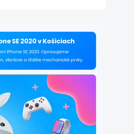
na.
hone SE 2020 v Košiciach
ení iPhone SE 2020. Opravujeme
n, vibrácie a ďalšie mechanické prvky.