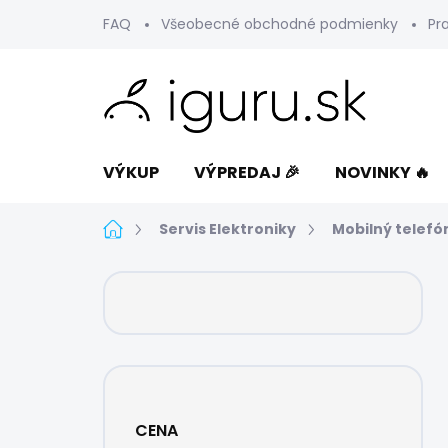
Prejsť
FAQ
Všeobecné obchodné podmienky
Pr
na
obsah
VÝKUP
VÝPREDAJ 🎉
NOVINKY 🔥
Domov
Servis Elektroniky
Mobilný telefó
B
o
č
n
ý
p
a
CENA
n