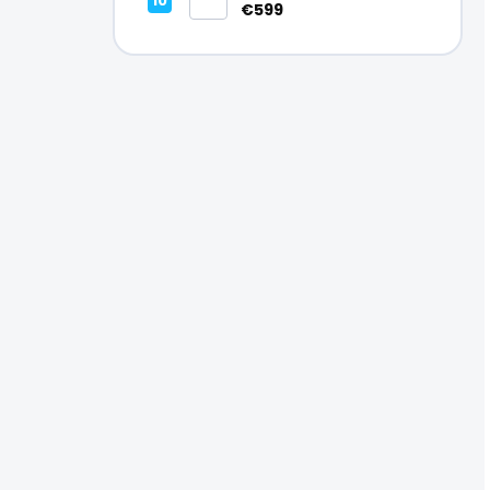
Vynikajúci – A
€599