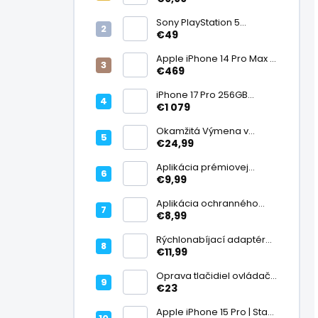
displej
Sony PlayStation 5
DualSense bezdrôtový
€49
ovládač, White | Stav:
Vynikajúci – A
Apple iPhone 14 Pro Max |
Stav: Vynikajúci – A
€469
iPhone 17 Pro 256GB
Cosmic Orange | Stav:
€1 079
Ako nový – A+
Okamžitá Výmena v
Záruke
€24,99
Aplikácia prémiovej
tvrdenej fólie na displej
€9,99
Aplikácia ochranného
skla na fotoaparát
€8,99
Rýchlonabíjací adaptér
20W USB-C
€11,99
Oprava tlačidiel ovládača
| PlayStation
€23
Apple iPhone 15 Pro | Stav: