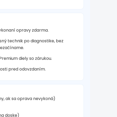
vykonaní opravy zdarma.
sný technik po diagnostike, bez
nezačíname.
 Premium diely so zárukou.
osti pred odovzdaním.
hy, ak sa oprava nevykoná)
na doske)