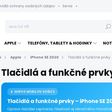
avidlá ochrany osobných údajov
Servis
Vrátenie tovaru
Hľad
APPLE
TELEFÓNY, TABLETY & HODINKY
NOT
n
Apple
iPhone SE 2020
Tlačidlá a funkčné prvky
Tlačidlá a funkčné prvk
📱 SERVIS MOBILOV KOŠICE
Tlačidlá a funkčné prvky – iPhone SE 2
Oprava tlačidiel zapínania, hlasitosti aj vibračného motorče