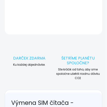
košíka a dokončite objednávku. Následne vás obratom
kontaktujeme ohľadom vyzdvihnutia vášho zariadenia.
DETAILNÉ INFORMÁCIE
OPÝTAŤ SA
STRÁŽIŤ
DARČEK ZDARMA
ŠETRÍME PLANÉTU
SPOLOČNE?
Ku každej objednávke.
Ste krôčik od toho, aby sme
spoločne ušetrili riadnu dávku
CO2
Výmena SIM čítača -