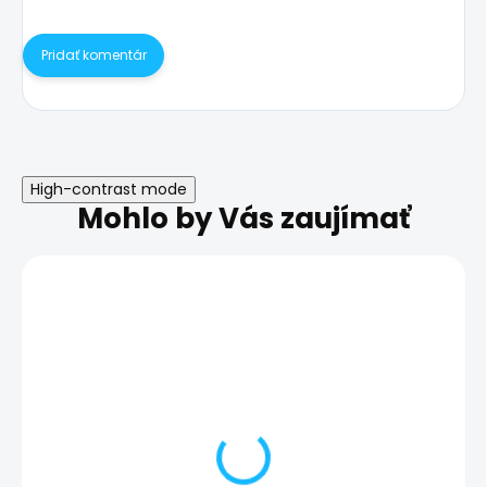
Pridať komentár
High-contrast mode
Mohlo by Vás zaujímať
Výmena SIM čítača -
Výmena SIM čí