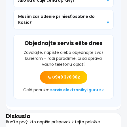
Ako sa určuje cena opravy?
Musím zariadenie priniesť osobne do
Košíc?
Objednajte servis ešte dnes
Zavolajte, napíšte alebo objednajte zvoz
kuriérom – radi poradíme, či sa oprava
vášho telefónu oplatí.
📞 0949 376 962
Celá ponuka:
servis elektroniky iguru.sk
Diskusia
Buďte prvý, kto napíše príspevok k tejto položke.