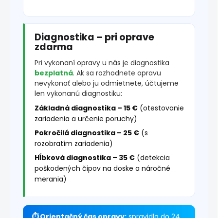
Diagnostika – pri oprave
zdarma
Pri vykonaní opravy u nás je diagnostika
bezplatná
. Ak sa rozhodnete opravu
nevykonať alebo ju odmietnete, účtujeme
len vykonanú diagnostiku:
Základná diagnostika – 15 €
(otestovanie
zariadenia a určenie poruchy)
Pokročilá diagnostika – 25 €
(s
rozobratím zariadenia)
Hĺbková diagnostika – 35 €
(detekcia
poškodených čipov na doske a náročné
merania)
⏱ Orientačný čas opravy:
spravidla do 24