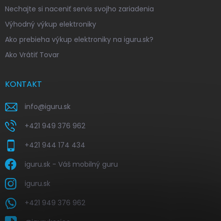
Nechajte si naceniť servis svojho zariadenia
Výhodný výkup elektroniky
Ako prebieha výkup elektroniky na iguru.sk?
Ako Vrátiť Tovar
KONTAKT
info
@
iguru.sk
+421 949 376 962
+421 944 174 434
iguru.sk - Váš mobilný guru
iguru.sk
+421 949 376 962