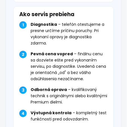
Ako servis prebieha
Diagnostika
– telefón otestujeme a
presne určíme príčinu poruchy. Pri
vykonaní opravy je diagnostika
zdarma.
Pevná cena vopred
– finálnu cenu
sa dozviete ešte pred vykonaním
servisu, po diagnostike. Uvedená cena
je orientačná „od" a bez vášho
odsúhlasenia nezačíname.
Odborná oprava
– kvalifikovaný
technik s originálnymi alebo kvalitnými
Premium dielmi.
Výstupná kontrola
– kompletný test
funkčnosti pred odovzdaním.