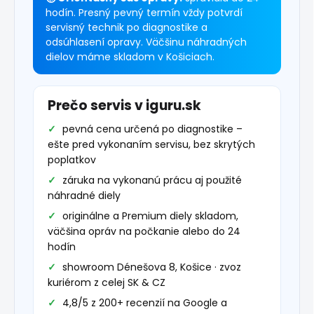
hodín. Presný pevný termín vždy potvrdí
servisný technik po diagnostike a
odsúhlasení opravy. Väčšinu náhradných
dielov máme skladom v Košiciach.
Prečo servis v iguru.sk
pevná cena určená po diagnostike –
ešte pred vykonaním servisu, bez skrytých
poplatkov
záruka na vykonanú prácu aj použité
náhradné diely
originálne a Premium diely skladom,
väčšina opráv na počkanie alebo do 24
hodín
showroom Dénešova 8, Košice · zvoz
kuriérom z celej SK & CZ
4,8/5 z 200+ recenzií na Google a