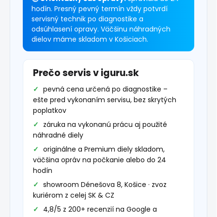
hodín. Presný pevný termín vždy potvrdí
servisný technik po diagnostike a
odsúhlasení opravy. Väčšinu náhradných
dielov máme skladom v Košiciach.
Prečo servis v iguru.sk
pevná cena určená po diagnostike –
ešte pred vykonaním servisu, bez skrytých
poplatkov
záruka na vykonanú prácu aj použité
náhradné diely
originálne a Premium diely skladom,
väčšina opráv na počkanie alebo do 24
hodín
showroom Dénešova 8, Košice · zvoz
kuriérom z celej SK & CZ
4,8/5 z 200+ recenzií na Google a