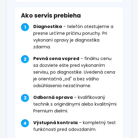
Ako servis prebieha
Diagnostika
– telefón otestujeme a
presne určíme príčinu poruchy. Pri
vykonaní opravy je diagnostika
zdarma.
Pevná cena vopred
– finálnu cenu
sa dozviete ešte pred vykonaním
servisu, po diagnostike. Uvedená cena
je orientačná „od" a bez vášho
odsúhlasenia nezačíname.
Odborná oprava
– kvalifikovaný
technik s originálnymi alebo kvalitnými
Premium dielmi.
Výstupná kontrola
– kompletný test
funkčnosti pred odovzdaním.