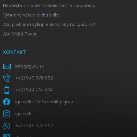
Nechajte si naceniť servis svojho zariadenia
Výhodný výkup elektroniky
Ako prebieha výkup elektroniky na iguru.sk?
Ako Vrátiť Tovar
KONTAKT
info
@
iguru.sk
+421 949 376 962
+421 944 174 434
iguru.sk - Váš mobilný guru
iguru.sk
+421 949 376 962