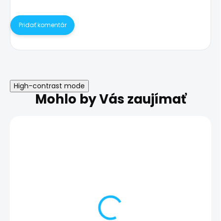
Pridať komentár
High-contrast mode
Mohlo by Vás zaujímať
Výmena SIM čítača -
Výmena SIM čí