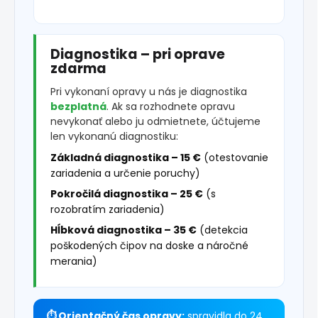
Diagnostika – pri oprave
zdarma
Pri vykonaní opravy u nás je diagnostika
bezplatná
. Ak sa rozhodnete opravu
nevykonať alebo ju odmietnete, účtujeme
len vykonanú diagnostiku:
Základná diagnostika – 15 €
(otestovanie
zariadenia a určenie poruchy)
Pokročilá diagnostika – 25 €
(s
rozobratím zariadenia)
Hĺbková diagnostika – 35 €
(detekcia
poškodených čipov na doske a náročné
merania)
⏱ Orientačný čas opravy:
spravidla do 24