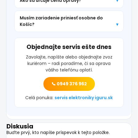
Ako sa určuje cena opravy?
Musím zariadenie priniesť osobne do
Košíc?
Objednajte servis ešte dnes
Zavolajte, napíšte alebo objednajte zvoz
kuriérom – radi poradíme, či sa oprava
vášho telefónu oplatí.
📞 0949 376 962
Celá ponuka:
servis elektroniky iguru.sk
Diskusia
Buďte prvý, kto napíše príspevok k tejto položke.