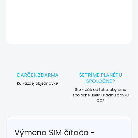
košíka a dokončite objednávku. Následne vás obratom
kontaktujeme ohľadom vyzdvihnutia vášho zariadenia.
DETAILNÉ INFORMÁCIE
OPÝTAŤ SA
STRÁŽIŤ
DARČEK ZDARMA
ŠETRÍME PLANÉTU
SPOLOČNE?
Ku každej objednávke.
Ste krôčik od toho, aby sme
spoločne ušetrili riadnu dávku
CO2
Výmena SIM čítača -