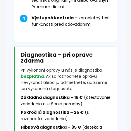
technik s originálnymi alebo kvalitnými
Premium dielmi.
Výstupná kontrola
– kompletný test
funkčnosti pred odovzdaním.
Diagnostika – pri oprave
zdarma
Pri vykonaní opravy u nás je diagnostika
bezplatná
. Ak sa rozhodnete opravu
nevykonať alebo ju odmietnete, účtujeme
len vykonanú diagnostiku:
Základná diagnostika – 15 €
(otestovanie
zariadenia a určenie poruchy)
Pokročilá diagnostika – 25 €
(s
rozobratím zariadenia)
Hĺbková diagnostika – 35 €
(detekcia