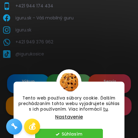
+421 944 174 434
iguru.sk - Váš mobilný guru
iguru.sk
+421 949 376 962
@igurukosice
Výkup
Renovované
Servis
elektroniky
Apple's
elektroniky
Tento web používa súbory cookie. Ďalším
prechádzaním tohto webu vyjadrujete súhlas
Renovované
Doplnkové
Online
Samsung's
Príslušenstvo
Reklamácia
s ich používaním. Viac informácií
tu
.
Nastavenie
🔧
💰
Copyright 2026
iguru.sk
. Všetky práva vyhradené.
Súhlasím