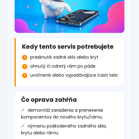
Kedy tento servis potrebujete
prasknuté zadné sklo alebo kryt
ohnutý či odretý rám po páde
uvoľnené alebo vypadávajúce časti tela
Čo oprava zahŕňa
demontáž zariadenia a prenesenie
komponentov do nového krytu/rámu
výmenu poškodeného zadného skla,
krytu alebo rámu