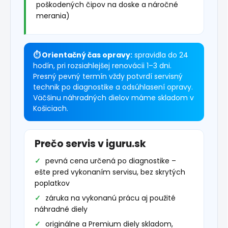
poškodených čipov na doske a náročné
merania)
⏱ Orientačný čas opravy:
spravidla do 24
hodín, pri rozsiahlejšej renovácii 1–3 dni.
Presný pevný termín vždy potvrdí servisný
technik po diagnostike a odsúhlasení opravy.
Väčšinu náhradných dielov máme skladom v
Košiciach.
Prečo servis v iguru.sk
pevná cena určená po diagnostike –
ešte pred vykonaním servisu, bez skrytých
poplatkov
záruka na vykonanú prácu aj použité
náhradné diely
originálne a Premium diely skladom,