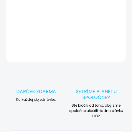
🛠️ Pre objednávku servisu na diaľku pridajte tento produkt do
košíka a dokončite objednávku. Následne vás obratom
kontaktujeme ohľadom vyzdvihnutia vášho zariadenia.
DETAILNÉ INFORMÁCIE
OPÝTAŤ SA
STRÁŽIŤ
DARČEK ZDARMA
ŠETRÍME PLANÉTU
SPOLOČNE?
Ku každej objednávke.
Ste krôčik od toho, aby sme
spoločne ušetrili riadnu dávku
CO2