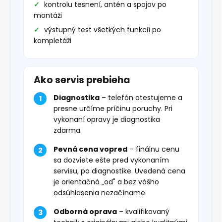
kontrolu tesnení, antén a spojov po
montáži
výstupný test všetkých funkcií po
kompletáži
Ako servis prebieha
Diagnostika
– telefón otestujeme a
presne určíme príčinu poruchy. Pri
vykonaní opravy je diagnostika
zdarma.
Pevná cena vopred
– finálnu cenu
sa dozviete ešte pred vykonaním
servisu, po diagnostike. Uvedená cena
je orientačná „od" a bez vášho
odsúhlasenia nezačíname.
Odborná oprava
– kvalifikovaný