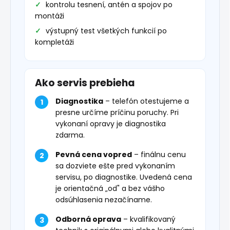
kontrolu tesnení, antén a spojov po
montáži
výstupný test všetkých funkcií po
kompletáži
Ako servis prebieha
Diagnostika
– telefón otestujeme a
presne určíme príčinu poruchy. Pri
vykonaní opravy je diagnostika
zdarma.
Pevná cena vopred
– finálnu cenu
sa dozviete ešte pred vykonaním
servisu, po diagnostike. Uvedená cena
je orientačná „od" a bez vášho
odsúhlasenia nezačíname.
Odborná oprava
– kvalifikovaný