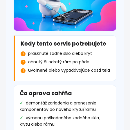
Kedy tento servis potrebujete
prasknuté zadné sklo alebo kryt
ohnutý či odretý rám po páde
uvoľnené alebo vypadávajúce časti tela
Čo oprava zahŕňa
demontáž zariadenia a prenesenie
komponentov do nového krytu/rámu
výmenu poškodeného zadného skla,
krytu alebo rámu