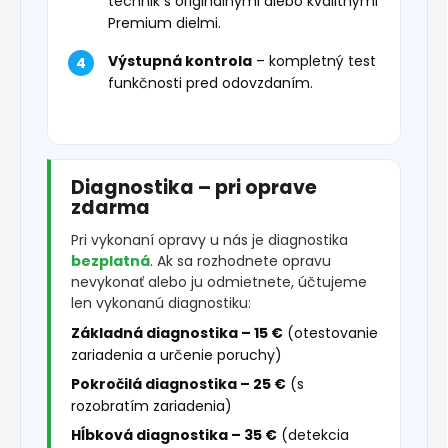
technik s originálnymi alebo kvalitnými
Premium dielmi.
Výstupná kontrola
– kompletný test
funkčnosti pred odovzdaním.
Diagnostika – pri oprave
zdarma
Pri vykonaní opravy u nás je diagnostika
bezplatná
. Ak sa rozhodnete opravu
nevykonať alebo ju odmietnete, účtujeme
len vykonanú diagnostiku:
Základná diagnostika – 15 €
(otestovanie
zariadenia a určenie poruchy)
Pokročilá diagnostika – 25 €
(s
rozobratím zariadenia)
Hĺbková diagnostika – 35 €
(detekcia