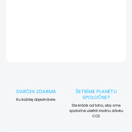
🛠️ Pre objednávku servisu na diaľku pridajte tento produkt do
košíka a dokončite objednávku. Následne vás obratom
kontaktujeme ohľadom vyzdvihnutia vášho zariadenia.
DETAILNÉ INFORMÁCIE
OPÝTAŤ SA
STRÁŽIŤ
DARČEK ZDARMA
ŠETRÍME PLANÉTU
SPOLOČNE?
Ku každej objednávke.
Ste krôčik od toho, aby sme
spoločne ušetrili riadnu dávku
CO2