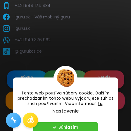
+421 944 174 434
iguru.sk - Váš mobilný guru
iguru.sk
+421 949 376 962
@igurukosice
Výkup
Renovované
Servis
elektroniky
Apple's
elektroniky
Tento web používa súbory cookie. Ďalším
prechádzaním tohto webu vyjadrujete súhlas
Renovované
Doplnkové
Online
Samsung's
Príslušenstvo
Reklamácia
s ich používaním. Viac informácií
tu
.
Nastavenie
🔧
💰
Copyright 2026
iguru.sk
. Všetky práva vyhradené.
Súhlasím