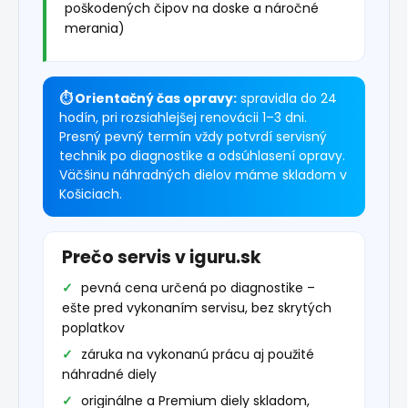
poškodených čipov na doske a náročné
merania)
⏱ Orientačný čas opravy:
spravidla do 24
hodín, pri rozsiahlejšej renovácii 1–3 dni.
Presný pevný termín vždy potvrdí servisný
technik po diagnostike a odsúhlasení opravy.
Väčšinu náhradných dielov máme skladom v
Košiciach.
Prečo servis v iguru.sk
pevná cena určená po diagnostike –
ešte pred vykonaním servisu, bez skrytých
poplatkov
záruka na vykonanú prácu aj použité
náhradné diely
originálne a Premium diely skladom,