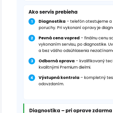
Ako servis prebieha
Diagnostika
– telefón otestujeme a
poruchy. Pri vykonaní opravy je diag
Pevná cena vopred
– finálnu cenu s
vykonaním servisu, po diagnostike. U
a bez vášho odsúhlasenia nezačínam
Odborná oprava
– kvalifikovaný tec
kvalitnými Premium dielmi.
Výstupná kontrola
– kompletný tes
odovzdaním.
Diagnostika – pri oprave zdarma