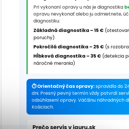
Pri vykonaní opravy u nás je diagnostika
b
opravu nevykonať alebo ju odmietnete, ú
diagnostiku:
Základná diagnostika – 15 €
(otestovan
poruchy)
Pokročilá diagnostika – 25 €
(s rozobra
Hĺbková diagnostika – 35 €
(detekcia p
náročné merania)
⏱ Orientačný čas opravy:
spravidla do 24
dni. Presný pevný termín vždy potvrdí serv
odsúhlasení opravy. Väčšinu náhradných 
Košiciach.
Prečo servis v iguru.sk