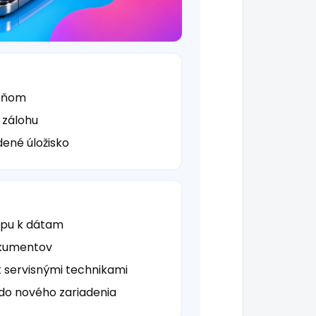
v ňom
 zálohu
ené úložisko
tupu k dátam
dokumentov
 servisnými technikami
do nového zariadenia