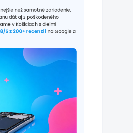
nejšie než samotné zariadenie.
nu dát aj z poškodeného
ame v Košiciach s dielmi
,8/5 z 200+ recenzií
na Google a