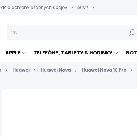
avidlá ochrany osobných údajov
Servis
Vrátenie tovaru
Hľad
APPLE
TELEFÓNY, TABLETY & HODINKY
NOT
n
Huawei
Huawei Nova
Huawei Nova 10 Pro
Neohodnotené
Podrobnosti hodnotenia
€
Jed
EXP
cen
MÔŽ