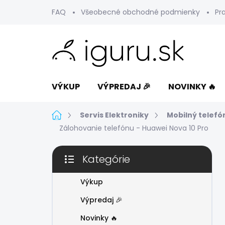
Prejsť
FAQ
Všeobecné obchodné podmienky
Pr
na
obsah
VÝKUP
VÝPREDAJ 🎉
NOVINKY 🔥
Domov
Servis Elektroniky
Mobilný telefó
Zálohovanie telefónu - Huawei Nova 10 Pro
B
Kategórie
o
Preskočiť
č
kategórie
n
Výkup
ý
Výpredaj 🎉
p
a
Novinky 🔥