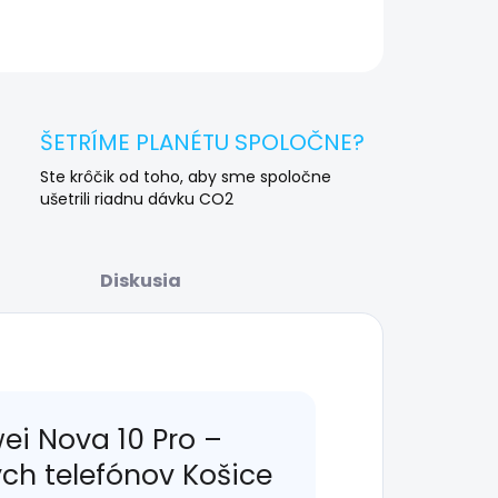
OPÝTAŤ SA
STRÁŽIŤ
ŠETRÍME PLANÉTU SPOLOČNE?
Ste krôčik od toho, aby sme spoločne
ušetrili riadnu dávku CO2
Diskusia
ei Nova 10 Pro –
ých telefónov Košice