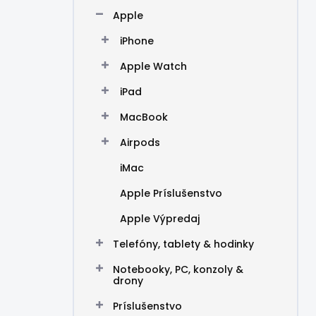
n
Apple
e
l
iPhone
Apple Watch
iPad
MacBook
Airpods
iMac
Apple Príslušenstvo
Apple Výpredaj
Telefóny, tablety & hodinky
Notebooky, PC, konzoly &
drony
Príslušenstvo