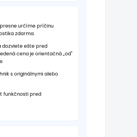
 presne určíme príčinu
nostika zdarma.
a dozviete ešte pred
vedená cena je orientačná „od"
e.
hnik s originálnymi alebo
t funkčnosti pred