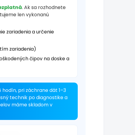
ezplatná
. Ak sa rozhodnete
čtujeme len vykonanú
ie zariadenia a určenie
tím zariadenia)
oškodených čipov na doske a
 hodín, pri záchrane dát 1–3
isný technik po diagnostike a
dielov máme skladom v