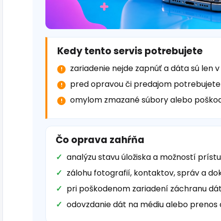
Kedy tento servis potrebujete
zariadenie nejde zapnúť a dáta sú len 
pred opravou či predajom potrebujete
omylom zmazané súbory alebo poškod
Čo oprava zahŕňa
analýzu stavu úložiska a možností prís
zálohu fotografií, kontaktov, správ a 
pri poškodenom zariadení záchranu dát
odovzdanie dát na médiu alebo prenos 