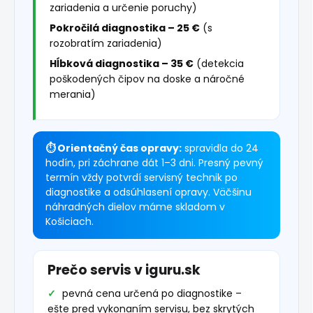
zariadenia a určenie poruchy)
Pokročilá diagnostika – 25 €
(s
rozobratím zariadenia)
Hĺbková diagnostika – 35 €
(detekcia
poškodených čipov na doske a náročné
merania)
⏱ Orientačný čas opravy:
spravidla do 24
hodín, pri záchrane dát 1–3 dni. Presný pevný
termín vždy potvrdí servisný technik po
diagnostike a odsúhlasení opravy. Väčšinu
náhradných dielov máme skladom v
Košiciach.
Prečo servis v iguru.sk
pevná cena určená po diagnostike –
ešte pred vykonaním servisu, bez skrytých