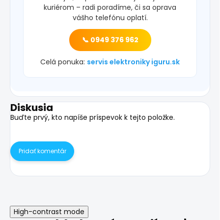
kuriérom – radi poradíme, či sa oprava
vášho telefónu oplatí.
📞 0949 376 962
Celá ponuka:
servis elektroniky iguru.sk
Diskusia
Buďte prvý, kto napíše príspevok k tejto položke.
Pridať komentár
High-contrast mode