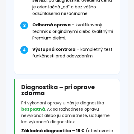
servisu, po diagnostike. Uvedená cena
je orientačná „od" a bez vášho
odsúhlasenia nezačíname.
Odborná oprava
– kvalifikovaný
technik s originálnymi alebo kvalitnými
Premium dielmi.
Výstupná kontrola
– kompletný test
funkčnosti pred odovzdaním.
Diagnostika – pri oprave
zdarma
Pri vykonaní opravy u nás je diagnostika
bezplatná
. Ak sa rozhodnete opravu
nevykonať alebo ju odmietnete, účtujeme
len vykonanú diagnostiku:
Základná diagnostika – 15 €
(otestovanie