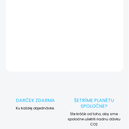
vady zariadenia a preto vás vždy pred tým, než vykonáme servis,
okamžite po diagnostike kontaktujeme s potvrdením.
🛠️ Pre objednávku servisu na diaľku pridajte tento produkt do
košíka a dokončite objednávku. Následne vás obratom
kontaktujeme ohľadom vyzdvihnutia vášho zariadenia.
DETAILNÉ INFORMÁCIE
OPÝTAŤ SA
STRÁŽIŤ
DARČEK ZDARMA
ŠETRÍME PLANÉTU
SPOLOČNE?
Ku každej objednávke.
Ste krôčik od toho, aby sme
spoločne ušetrili riadnu dávku
CO2