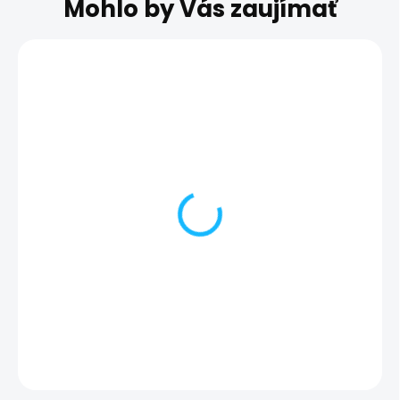
Mohlo by Vás zaujímať
Obliaty telefón -
Diagnostika
Xiaomi Mi Note 10 Lite
mobilného tele
Xiaomi Mi Note 
35,00 €
10,00 €