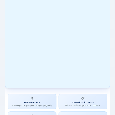
🔒
📋
GDPR ochrana
Nezáväzná zmluva
Vaše údaje v bezpečí podľa európskej legislatívy
Môžete odstúpiť kedykoľvek bez poplatkov