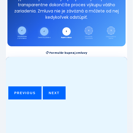
transparentne dokončíte proces výkupu vášho
zariadenia. Zmluva nie je záväzná a môžete od nej
kedykoľvek odstúpiť.
✓
4
5
✓
3
Ohodnotenie
Doručenie
Diagnostika a
Cenová ponuka
Kupná zmluva
zariadenia
zariadenia
platba