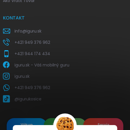
Ako Vrátiť Tovar
KONTAKT
info
@
iguru.sk
+421 949 376 962
+421 944 174 434
iguru.sk - Váš mobilný guru
iguru.sk
+421 949 376 962
@igurukosice
Výkup
Renovované
Servis
elektroniky
Apple's
elektroniky