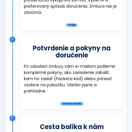
ponúknutou výkupnou sumou. Vyberte si
preferovaný spôsob doručenia. Zmluva nie je
záväzná.
Pár minút
2
Potvrdenie a pokyny na
doručenie
Po odoslaní zmluvy vám e-mailom pošleme
kompletné pokyny, ako zariadenie zabaliť,
kam ho zaslať (Packeta kód) alebo priniesť
osobne na pobočku. Všetko jasne a
prehľadne.
Obratom po odoslaní
3
Cesta balíka k nám