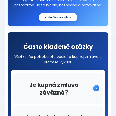
postaráme. Je to rýchle, bezpečné a nezáväzné.
Vyplniť kupnú zmluvu
Často kladené otázky
Všetko, čo potrebujete vedieť o kupnej zmluve a
procese výkupu
Je kupná zmluva
+
záväzná?
Nie, predbežná kupná zmluva nie je
záväzná.
Môžete od nej kedykoľvek odstúpiť