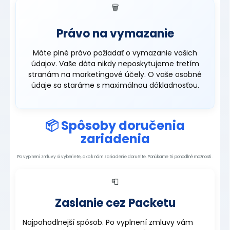
🗑️
Právo na vymazanie
Máte plné právo požiadať o vymazanie vašich
údajov. Vaše dáta nikdy neposkytujeme tretím
stranám na marketingové účely. O vaše osobné
údaje sa staráme s maximálnou dôkladnosťou.
📦 Spôsoby doručenia
zariadenia
Po vyplnení zmluvy si vyberiete, ako k nám zariadenie doručíte. Ponúkame tri pohodlné možnosti.
📮
Zaslanie cez Packetu
Najpohodlnejší spôsob. Po vyplnení zmluvy vám