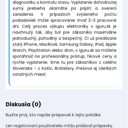
diagnostiku a kontrolu stavu. Vyplatenie dohodnutej
sumy prebieha okamžite po prijatí a overení
zariadenia. V prípadoch zvýšeného počtu
požiadaviek môže spracovanie trvať 2–3 pracovné
dni. Celý proces výkupu elektroniky v iguru.sk je
navrhnutý tak, aby bol pre zákazníka maximálne
jednoduchý, pohodlný a bezpečný. Či už predávate
starý iPhone, MacBook, Samsung Galaxy, iPad, Apple
Watch, PlayStation alebo dron, v iguru.sk sa môžete
spoľahnúť na profesionálny prístup, férové ceny a
rýchle vyplatenie. Sme tu pre zákazníkov z celého
Slovenska – z Košíc, Bratislavy, Prešova aj všetkých
ostatných miest.
Diskusia (0)
Buďte prvý, kto napíše príspevok k tejto položke.
Len registrovaní používatelia môžu pridávať príspevky.