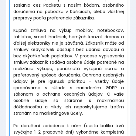
zaslania cez Packetu s naším kódom, osobného
doručenia na pobočku v Košiciach, alebo vlastnej
prepravy podľa preferencie zákazníka.
Kupná zmluva na výkup mobilov, notebookov,
tabletov, smart hodiniek, herných konzol, dronov a
ďalšej elektroniky nie je záväzná. Zákazník môže od
zmluvy kedykoľvek odstúpiť bez udania dôvodu a
bez akýchkoľvek poplatkov. V procese vypisovania
zmluvy zákazník zadáva osobné údaje potrebné na
realizáciu výkupu, ponúknutú výkupnú sumu a
preferovaný spôsob doručenia. Ochrana osobných
údajov je pre iguru.sk prioritou – všetky údaje
spracúvame v súlade s nariadením GDPR a
zákonom o ochrane osobných údajov. O vaše
osobné údaje sa staráme s maximálnou
dôkladnosťou a nikdy ich neposkytujeme tretím
stranám na marketingové účely.
Po doručení zariadenia k nám (cesta balíka trvá
zvyčajne 1–2 pracovné dni) vykonáme kompletnú