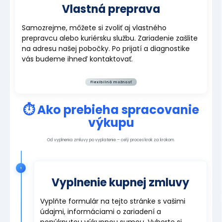
Vlastná preprava
Samozrejme, môžete si zvoliť aj vlastného
prepravcu alebo kuriérsku službu. Zariadenie zašlite
na adresu našej pobočky. Po prijatí a diagnostike
vás budeme ihneď kontaktovať.
Flexibilná možnosť
⏱️ Ako prebieha spracovanie
výkupu
Od vyplnenia zmluvy po vyplatenie – celý proces krok za krokom.
1
Vyplnenie kupnej zmluvy
Vyplňte formulár na tejto stránke s vašimi
údajmi, informáciami o zariadení a