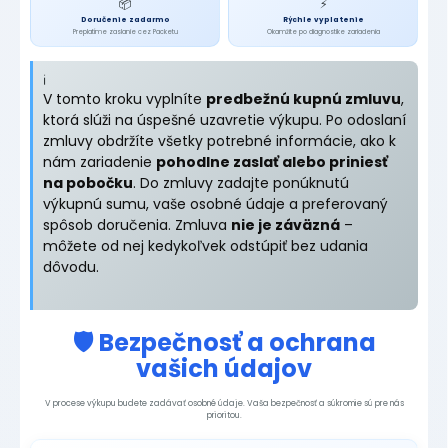
📦
⚡
Doručenie zadarmo
Rýchle vyplatenie
Preplatíme zaslanie cez Packetu
Okamžite po diagnostike zariadenia
ℹ️
V tomto kroku vyplníte
predbežnú kupnú zmluvu
,
ktorá slúži na úspešné uzavretie výkupu. Po odoslaní
zmluvy obdržíte všetky potrebné informácie, ako k
nám zariadenie
pohodlne zaslať alebo priniesť
na pobočku
. Do zmluvy zadajte ponúknutú
výkupnú sumu, vaše osobné údaje a preferovaný
spôsob doručenia. Zmluva
nie je záväzná
–
môžete od nej kedykoľvek odstúpiť bez udania
dôvodu.
🛡️ Bezpečnosť a ochrana
vašich údajov
V procese výkupu budete zadávať osobné údaje. Vaša bezpečnosť a súkromie sú pre nás
prioritou.