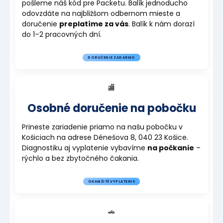
pošleme náš kód pre Packetu. Balík jednoducho
odovzdáte na najbližšom odbernom mieste a
doručenie
preplatíme za vás
. Balík k nám dorazí
do 1–2 pracovných dní.
DORUČENIE ZADARMO
🏬
Osobné doručenie na pobočku
Prineste zariadenie priamo na našu pobočku v
Košiciach na adrese Dénešova 8, 040 23 Košice.
Diagnostiku aj vyplatenie vybavíme
na počkanie
–
rýchlo a bez zbytočného čakania.
OKAMŽITÉ VYPLATENIE
🚗