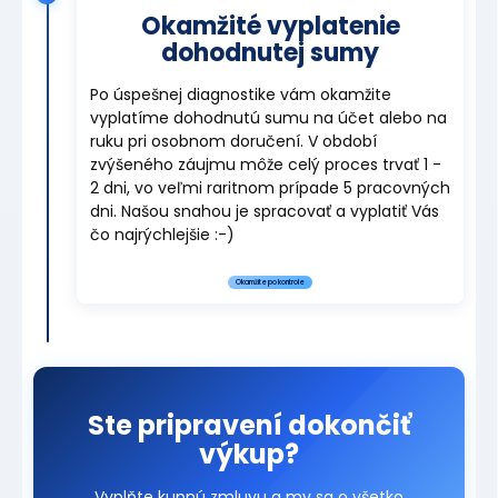
Okamžité vyplatenie
dohodnutej sumy
Po úspešnej diagnostike vám okamžite
vyplatíme dohodnutú sumu na účet alebo na
ruku pri osobnom doručení. V období
zvýšeného záujmu môže celý proces trvať 1 -
2 dni, vo veľmi raritnom prípade 5 pracovných
dni. Našou snahou je spracovať a vyplatiť Vás
čo najrýchlejšie :-)
Okamžite po kontrole
Ste pripravení dokončiť
výkup?
Vyplňte kupnú zmluvu a my sa o všetko