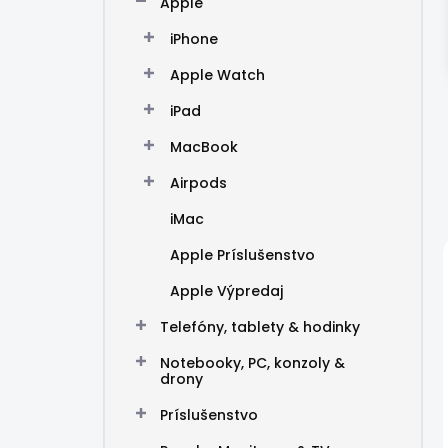
Apple
e
l
iPhone
Apple Watch
iPad
MacBook
Airpods
iMac
Apple Príslušenstvo
Apple Výpredaj
Telefóny, tablety & hodinky
Notebooky, PC, konzoly &
drony
Príslušenstvo