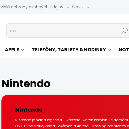
avidlá ochrany osobných údajov
Servis
Vrátenie tovaru
Hľad
APPLE
TELEFÓNY, TABLETY & HODINKY
NOT
Nintendo
Nintendo
Nintendo je herná legenda — konzola Switch kombinuje domáci
Exkluzívne Mario, Zelda, Pokémon a Animal Crossing pre hráčov v