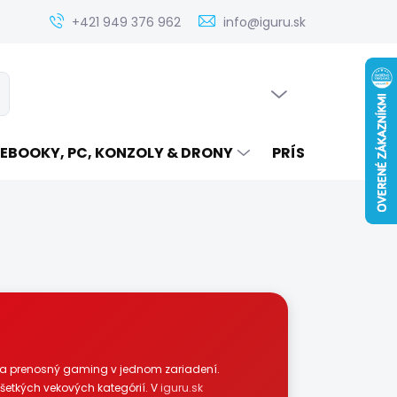
Zistenie ceny servisu elektroniky na iguru.sk
Kontakt
Ak
+421 949 376 962
info@iguru.sk
PRÁZDNY KOŠÍK
ať
NÁKUPNÝ
KOŠÍK
EBOOKY, PC, KONZOLY & DRONY
PRÍSLUŠENSTVO
 a prenosný gaming v jednom zariadení.
šetkých vekových kategórií. V
iguru.sk