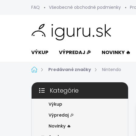
Prejsť
FAQ
Všeobecné obchodné podmienky
Pr
na
obsah
VÝKUP
VÝPREDAJ 🎉
NOVINKY 🔥
Domov
Predávané značky
Nintendo
B
Kategórie
o
Preskočiť
č
kategórie
n
Výkup
ý
Výpredaj 🎉
p
a
Novinky 🔥
n