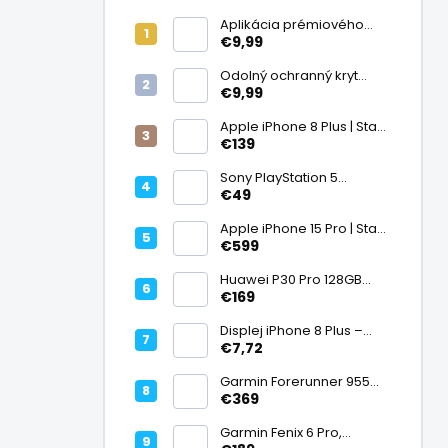
Aplikácia prémiového
ochranného skla na
€9,99
displej
Odolný ochranný kryt
transparentný
€9,99
Apple iPhone 8 Plus | Stav:
Vynikajúci – A
€139
Sony PlayStation 5
DualSense bezdrôtový
€49
ovládač, White | Stav:
Vynikajúci – A
Apple iPhone 15 Pro | Stav:
Vynikajúci – A
€599
Huawei P30 Pro 128GB
Black, Kirin 980, Leica 40
€169
Mpx + 5× optický zoom,
6,47" OLED, IP68 | Stav:
Displej iPhone 8 Plus –
Vynikajúci – A
PREMIUM (lcd)
€7,72
Garmin Forerunner 955
Black, multisport GPS
€369
hodinky, mapy, AMOLED,
batéria 15 dní, ECG,
Garmin Fenix 6 Pro,