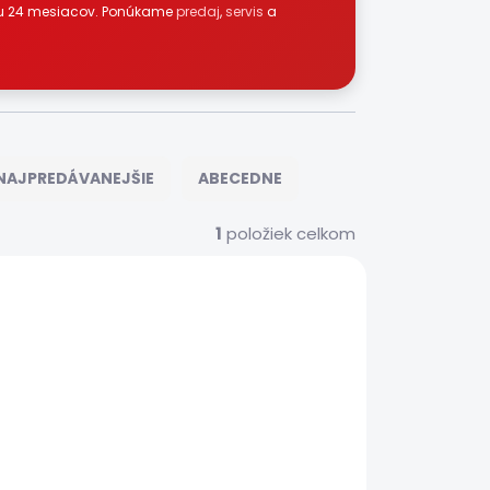
kou 24 mesiacov. Ponúkame
predaj
,
servis
a
NAJPREDÁVANEJŠIE
ABECEDNE
1
položiek celkom