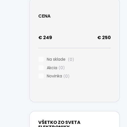
CENA
€
249
€
250
Na sklade
0
Akcia
0
Novinka
0
VŠETKO ZO SVETA