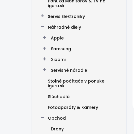
Ponuka Monitorov & TV na
iguru.sk
Servis Elektroniky
Náhradné diely
Apple
Samsung
Xiaomi
Servisné náradie
Stolné počítače v ponuke
iguru.sk
Slúchadlá
Fotoaparáty & Kamery
Obchod
Drony