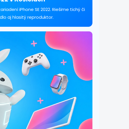
riadení iPhone SE 2022. Riešime tichý či
lo aj hlasitý reproduktor.