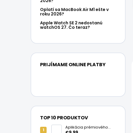
2026?
Oplatí sa MacBook Air M1 ešte v
roku 2026?
Apple Watch SE 2 nedostanú
watchOS 27. Čo teraz?
PRIJÍMAME ONLINE PLATBY
TOP 10 PRODUKTOV
Aplikácia prémiového
ochranného skla na
€9,99