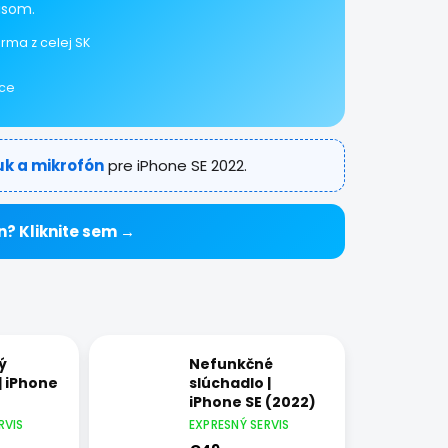
isom.
rma z celej SK
ice
uk a mikrofón
pre iPhone SE 2022.
n? Kliknite sem →
ý
Nefunkčné
| iPhone
slúchadlo |
iPhone SE (2022)
RVIS
EXPRESNÝ SERVIS