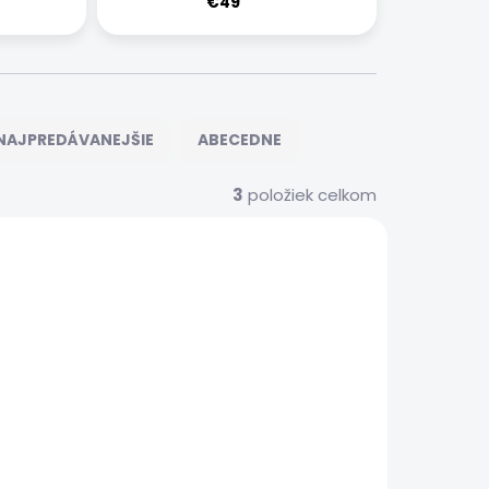
€49
NAJPREDÁVANEJŠIE
ABECEDNE
3
položiek celkom
578
581
 SERVIS
EXPRESNÝ SERVIS