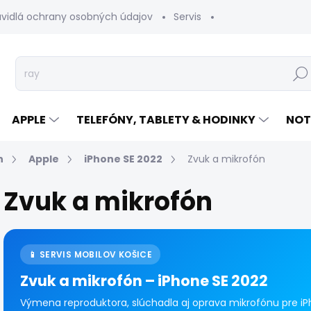
avidlá ochrany osobných údajov
Servis
Vrátenie tovaru
Hľad
APPLE
TELEFÓNY, TABLETY & HODINKY
NOT
n
Apple
iPhone SE 2022
Zvuk a mikrofón
Zvuk a mikrofón
📱 SERVIS MOBILOV KOŠICE
Zvuk a mikrofón – iPhone SE 2022
Výmena reproduktora, slúchadla aj oprava mikrofónu pre iPh