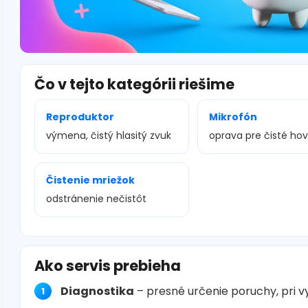
Čo v tejto kategórii riešime
Reproduktor
Mikrofón
výmena, čistý hlasitý zvuk
oprava pre čisté ho
Čistenie mriežok
odstránenie nečistôt
Ako servis prebieha
Diagnostika
– presné určenie poruchy, pri 