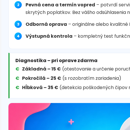
Pevná cena a termín vopred
– potvrdí servi
skrytých poplatkov. Bez vášho odsúhlasenia 
Odborná oprava
– originálne alebo kvalitné
Výstupná kontrola
– kompletný test funkčn
Diagnostika – pri oprave zdarma
Základná – 15 €
(otestovanie a určenie poruc
Pokročilá – 25 €
(s rozobratím zariadenia)
Hĺbková – 35 €
(detekcia poškodených čipov 