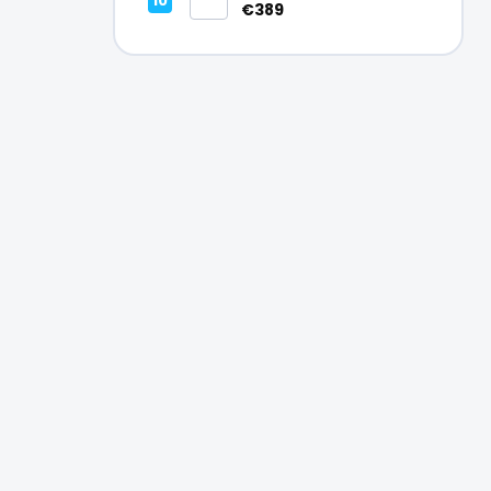
Vynikajúci – A
€389