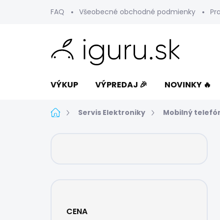
Prejsť
FAQ
Všeobecné obchodné podmienky
Pr
na
obsah
VÝKUP
VÝPREDAJ 🎉
NOVINKY 🔥
Domov
Servis Elektroniky
Mobilný telefó
B
o
č
n
ý
p
a
CENA
n