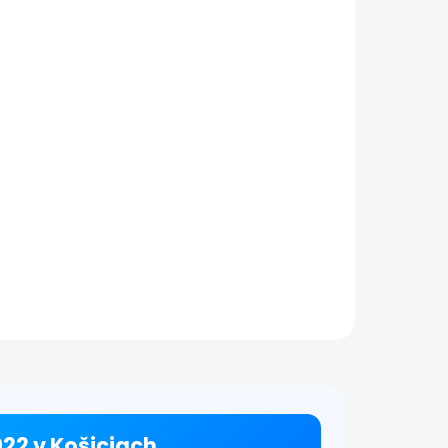
Nefunkčný
one
reproduktor |
iPhone SE (2022)
€49
tail
Detail
a
Oprava reproduktora na
vás
iPhone SE (2022) Ak pri
lebo
hovoroch alebo
 a
prehrávaní hudby
yť na
zaznamenávate slabý,
rofón
prerušovaný alebo žiadny
ranná
zvuk, môže ísť o
poškodenie reproduktora.
Vykonáme...
022 v Košiciach