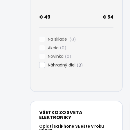
e
l
€
49
€
54
Na sklade
0
Akcia
0
Novinka
0
Náhradný diel
3
VŠETKO ZO SVETA
ELEKTRONIKY
Oplatí sa iPhone SE ešte v roku