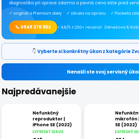
diagnostika pri oprave zdarma a pevná cena ešte pred serv
✓
originál a Premium diely ·
✓
záruka na opravu ·
✓
Packeta zda
📞 0949 376 962
⭐ 4,8/5 z 200+ recenzií · Dénešova 8, Koš
👇
Vyberte si konkrétny úkon z kategórie Zv
Nenašli ste svoj servisný úko
Najpredávanejšie
Nefunkčný
Nefunkčn
reproduktor |
mikrofón 
iPhone SE (2022)
SE (2022)
EXPRESNÝ SERVIS
EXPRESNÝ SE