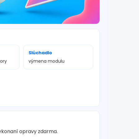
Slúchadlo
vory
výmena modulu
vykonaní opravy zdarma.