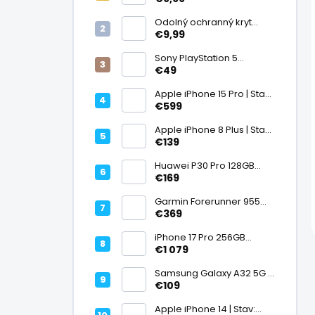
displej
Odolný ochranný kryt
transparentný
€9,99
Sony PlayStation 5
DualSense bezdrôtový
€49
ovládač, White | Stav:
Vynikajúci – A
Apple iPhone 15 Pro | Stav:
Vynikajúci – A
€599
Apple iPhone 8 Plus | Stav:
Vynikajúci – A
€139
Huawei P30 Pro 128GB
Black, Kirin 980, Leica 40
€169
Mpx + 5× optický zoom,
6,47" OLED, IP68 | Stav:
Garmin Forerunner 955
Vynikajúci – A
Black, multisport GPS
€369
hodinky, mapy, AMOLED,
batéria 15 dní, ECG,
iPhone 17 Pro 256GB
ClimbPro
Cosmic Orange | Stav:
€1 079
Ako nový – A+
Samsung Galaxy A32 5G |
Stav: Vynikajúci – A
€109
Apple iPhone 14 | Stav: