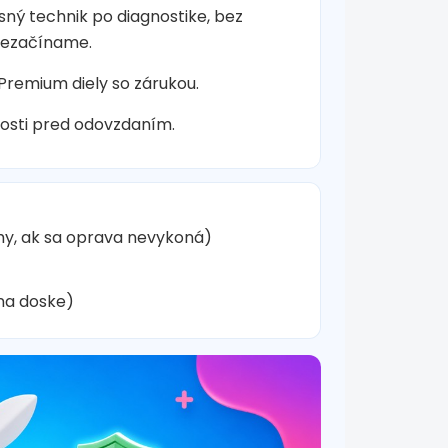
sný technik po diagnostike, bez
nezačíname.
 Premium diely so zárukou.
osti pred odovzdaním.
hy, ak sa oprava nevykoná)
na doske)