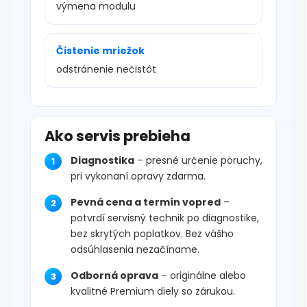
výmena modulu
Čistenie mriežok
odstránenie nečistôt
Ako servis prebieha
Diagnostika
– presné určenie poruchy,
pri vykonaní opravy zdarma.
Pevná cena a termín vopred
–
potvrdí servisný technik po diagnostike,
bez skrytých poplatkov. Bez vášho
odsúhlasenia nezačíname.
Odborná oprava
– originálne alebo
kvalitné Premium diely so zárukou.