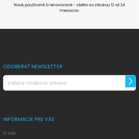
Nové, používané či renovované - všetko so zárukou 12 až 24
mesiacov.
Z
á
p
ä
t
i
ODOBERAŤ NEWSLETTER
e
Prihl
sa
Vložením e-mailu súhlasíte s
podmienkami ochrany osobných
údajov
INFORMÁCIE PRE VÁS
O nás