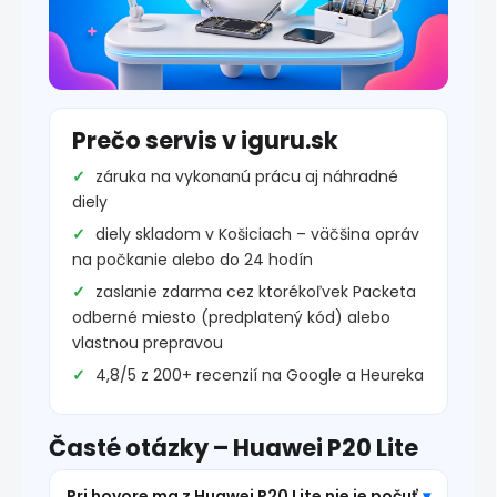
Prečo servis v iguru.sk
záruka na vykonanú prácu aj náhradné
diely
diely skladom v Košiciach – väčšina opráv
na počkanie alebo do 24 hodín
zaslanie zdarma cez ktorékoľvek Packeta
odberné miesto (predplatený kód) alebo
vlastnou prepravou
4,8/5 z 200+ recenzií na Google a Heureka
Časté otázky – Huawei P20 Lite
Pri hovore ma z Huawei P20 Lite nie je počuť