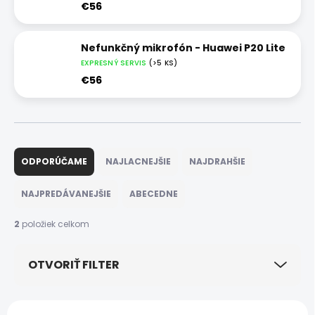
€56
Nefunkčný mikrofón - Huawei P20 Lite
EXPRESNÝ SERVIS
(>5 KS)
€56
R
a
ODPORÚČAME
NAJLACNEJŠIE
NAJDRAHŠIE
d
e
NAJPREDÁVANEJŠIE
ABECEDNE
n
i
2
položiek celkom
e
p
OTVORIŤ FILTER
r
o
d
V
u