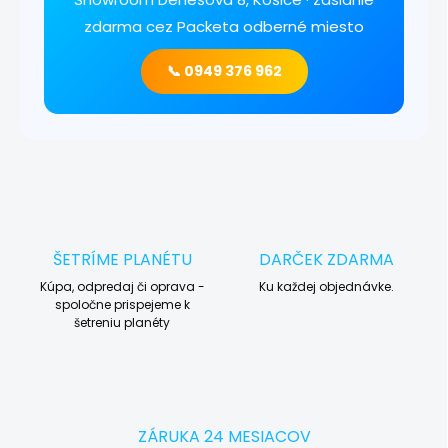
zdarma cez Packeta odberné miesto
📞 0949 376 962
ŠETRÍME PLANÉTU
DARČEK ZDARMA
Kúpa, odpredaj či oprava -
Ku každej objednávke.
spoločne prispejeme k
šetreniu planéty
ZÁRUKA 24 MESIACOV