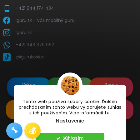
+421 944 174 434
iguru.sk - Váš mobilný guru
iguru.sk
+421 949 376 962
@igurukosice
Výkup
Renovované
Servis
elektroniky
Apple's
elektroniky
Tento web používa súbory cookie. Ďalším
prechádzaním tohto webu vyjadrujete súhlas
Renovované
Doplnkové
Online
Samsung's
Príslušenstvo
Reklamácia
s ich používaním. Viac informácií
tu
.
Nastavenie
🔧
💰
Copyright 2026
iguru.sk
. Všetky práva vyhradené.
Súhlasím