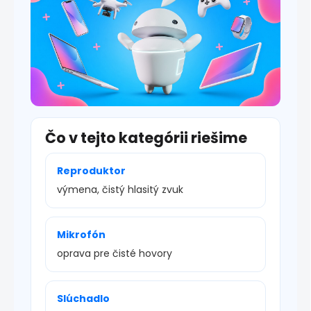
u
Čo v tejto kategórii riešime
Reproduktor
výmena, čistý hlasitý zvuk
Mikrofón
oprava pre čisté hovory
Slúchadlo