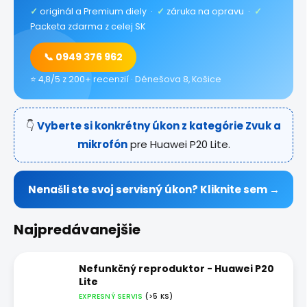
✓
originál a Premium diely ·
✓
záruka na opravu ·
✓
Packeta zdarma z celej SK
📞 0949 376 962
⭐ 4,8/5 z 200+ recenzií · Dénešova 8, Košice
👇
Vyberte si konkrétny úkon z kategórie Zvuk a
mikrofón
pre Huawei P20 Lite.
Nenašli ste svoj servisný úkon? Kliknite sem →
Najpredávanejšie
Nefunkčný reproduktor - Huawei P20
Lite
EXPRESNÝ SERVIS
(>5 KS)