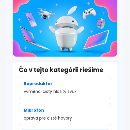
s
u
Čo v tejto kategórii riešime
Reproduktor
výmena, čistý hlasitý zvuk
Mikrofón
oprava pre čisté hovory