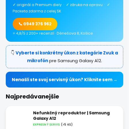
✓
originál a Premium diely ·
✓
záruka na opravu ·
✓
Packeta zdarma z celej SK
📞 0949 376 962
⭐ 4,8/5 z 200+ recenzií · Dénešova 8, Košice
👇
Vyberte si konkrétny úkon z kategórie Zvuk a
mikrofón
pre Samsung Galaxy A12.
Nenašli ste svoj servisný úkon? Kliknite sem →
Najpredávanejšie
Nefunkčný reproduktor | Samsung
Galaxy A12
EXPRESNÝ SERVIS
(>5 KS)