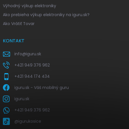
Výhodný výkup elektroniky
Ako prebieha výkup elektroniky na iguru.sk?
Ako Vrátiť Tovar
KONTAKT
info
@
iguru.sk
+421 949 376 962
+421 944 174 434
iguru.sk - Váš mobilný guru
iguru.sk
+421 949 376 962
@igurukosice