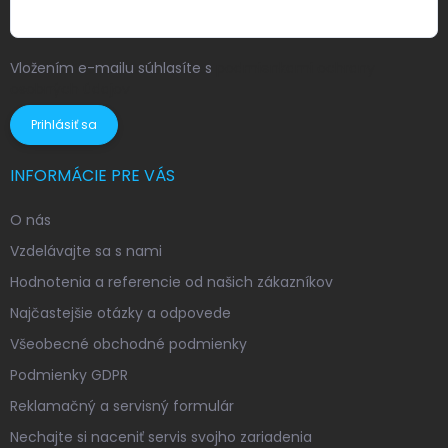
Vložením e-mailu súhlasíte s
podmienkami ochrany
osobných údajov
Prihlásiť sa
INFORMÁCIE PRE VÁS
O nás
Vzdelávajte sa s nami
Hodnotenia a referencie od našich zákazníkov
Najčastejšie otázky a odpovede
Všeobecné obchodné podmienky
Podmienky GDPR
Reklamačný a servisný formulár
Nechajte si naceniť servis svojho zariadenia