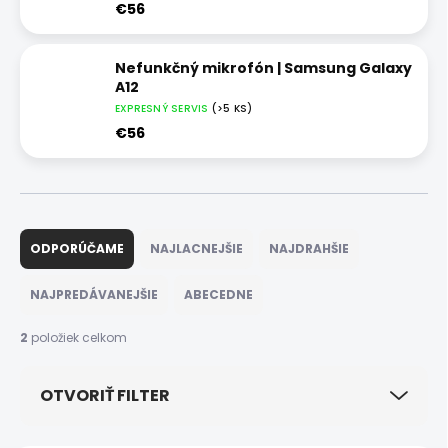
€56
Nefunkčný mikrofón | Samsung Galaxy
A12
EXPRESNÝ SERVIS
(>5 KS)
€56
R
a
ODPORÚČAME
NAJLACNEJŠIE
NAJDRAHŠIE
d
e
NAJPREDÁVANEJŠIE
ABECEDNE
n
i
2
položiek celkom
e
p
OTVORIŤ FILTER
r
o
d