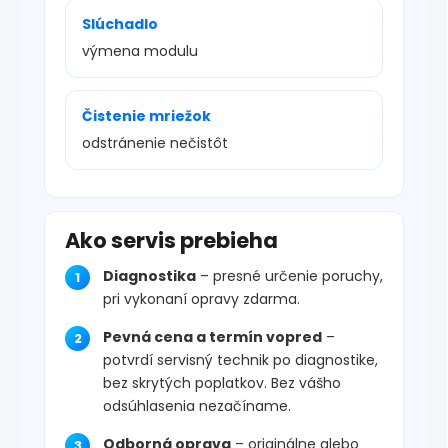
Slúchadlo
výmena modulu
Čistenie mriežok
odstránenie nečistôt
Ako servis prebieha
Diagnostika
– presné určenie poruchy,
pri vykonaní opravy zdarma.
Pevná cena a termín vopred
–
potvrdí servisný technik po diagnostike,
bez skrytých poplatkov. Bez vášho
odsúhlasenia nezačíname.
Odborná oprava
– originálne alebo