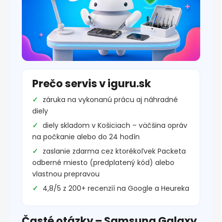
Prečo servis v iguru.sk
záruka na vykonanú prácu aj náhradné
diely
diely skladom v Košiciach – väčšina opráv
na počkanie alebo do 24 hodín
zaslanie zdarma cez ktorékoľvek Packeta
odberné miesto (predplatený kód) alebo
vlastnou prepravou
4,8/5 z 200+ recenzií na Google a Heureka
Časté otázky – Samsung Galaxy