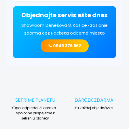
Objednajte servis ešte dnes
Showroom Dénešova 8, Košice · zaslanie
zdarma cez Packeta odberné miesto
📞 0949 376 962
ŠETRÍME PLANÉTU
DARČEK ZDARMA
Kúpa, odpredaj či oprava -
Ku každej objednávke.
spoločne prispejeme k
šetreniu planéty