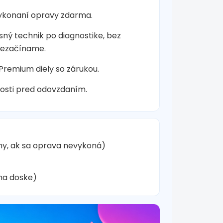
vykonaní opravy zdarma.
sný technik po diagnostike, bez
nezačíname.
 Premium diely so zárukou.
osti pred odovzdaním.
hy, ak sa oprava nevykoná)
na doske)