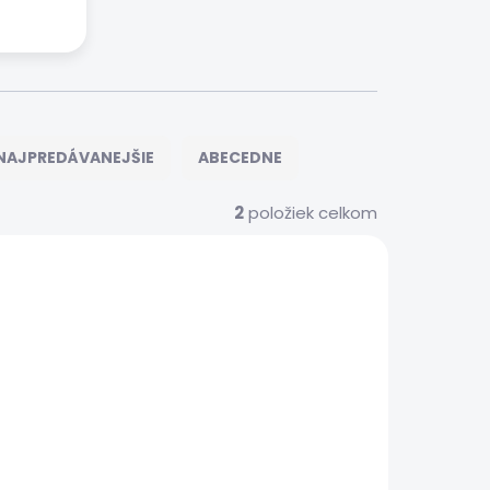
NAJPREDÁVANEJŠIE
ABECEDNE
2
položiek celkom
S0382
 SERVIS