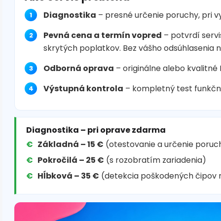
Diagnostika
– presné určenie poruchy, pri 
Pevná cena a termín vopred
– potvrdí servi
skrytých poplatkov. Bez vášho odsúhlasenia 
Odborná oprava
– originálne alebo kvalitné
Výstupná kontrola
– kompletný test funkčn
Diagnostika – pri oprave zdarma
Základná – 15 €
(otestovanie a určenie poruc
Pokročilá – 25 €
(s rozobratím zariadenia)
Hĺbková – 35 €
(detekcia poškodených čipov 