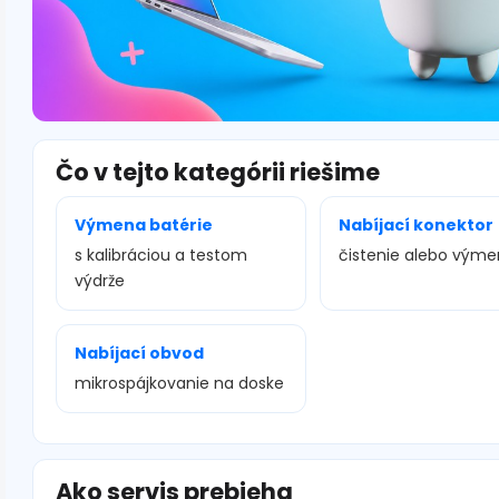
Čo v tejto kategórii riešime
Výmena batérie
Nabíjací konektor
s kalibráciou a testom
čistenie alebo vým
výdrže
Nabíjací obvod
mikrospájkovanie na doske
Ako servis prebieha