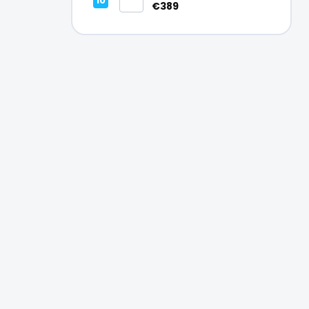
Vynikajúci – A
€389