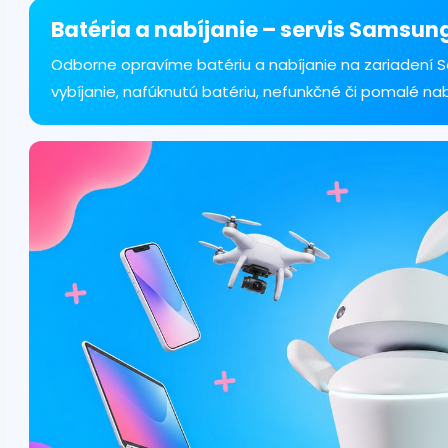
á
d
Batéria a nabíjanie – servis Samsun
a
c
Odborne opravíme batériu a nabíjanie na zariadení S
i
vybíjanie, nafúknutú batériu, nefunkčné či pomalé na
e
p
r
v
k
y
v
ý
p
i
s
u