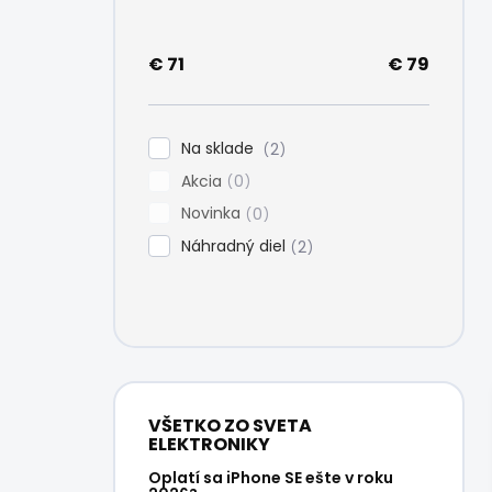
e
l
€
71
€
79
Na sklade
2
Akcia
0
Novinka
0
Náhradný diel
2
VŠETKO ZO SVETA
ELEKTRONIKY
Oplatí sa iPhone SE ešte v roku