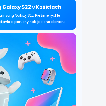
g Galaxy S22 v Košiciach
amsung Galaxy S22. Riešime rýchle
bíjanie a poruchy nabíjacieho obvodu.