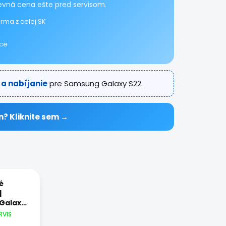
pevná cena ešte pred servisom.
rma z celej SK
ice
 a nabíjanie
pre Samsung Galaxy S22.
n? Kliknite sem →
é
|
Galaxy
RVIS