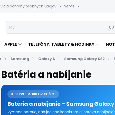
avidlá ochrany osobných údajov
Servis
Vrátenie tovaru
Hľad
APPLE
TELEFÓNY, TABLETY & HODINKY
NOT
n
Samsung
Galaxy S
Samsung Galaxy S22
Batéria a nabíjanie
📱 SERVIS MOBILOV KOŠICE
Batéria a nabíjanie – Samsung Galaxy
Výmena batérie, nabíjacieho konektora aj oprava nabíjaci