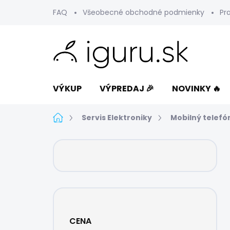
Prejsť
FAQ
Všeobecné obchodné podmienky
Pr
na
obsah
VÝKUP
VÝPREDAJ 🎉
NOVINKY 🔥
Domov
Servis Elektroniky
Mobilný telefó
B
o
č
n
ý
p
a
CENA
n