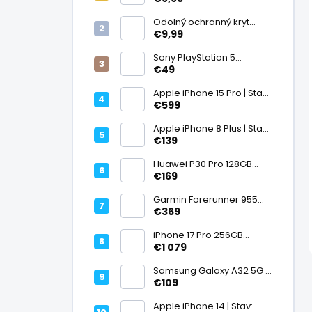
displej
Odolný ochranný kryt
transparentný
€9,99
Sony PlayStation 5
DualSense bezdrôtový
€49
ovládač, White | Stav:
Vynikajúci – A
Apple iPhone 15 Pro | Stav:
Vynikajúci – A
€599
Apple iPhone 8 Plus | Stav:
Vynikajúci – A
€139
Huawei P30 Pro 128GB
Black, Kirin 980, Leica 40
€169
Mpx + 5× optický zoom,
6,47" OLED, IP68 | Stav:
Garmin Forerunner 955
Vynikajúci – A
Black, multisport GPS
€369
hodinky, mapy, AMOLED,
batéria 15 dní, ECG,
iPhone 17 Pro 256GB
ClimbPro
Cosmic Orange | Stav:
€1 079
Ako nový – A+
Samsung Galaxy A32 5G |
Stav: Vynikajúci – A
€109
Apple iPhone 14 | Stav: