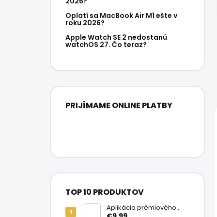
2026?
Oplatí sa MacBook Air M1 ešte v
roku 2026?
Apple Watch SE 2 nedostanú
watchOS 27. Čo teraz?
PRIJÍMAME ONLINE PLATBY
TOP 10 PRODUKTOV
Aplikácia prémiového
ochranného skla na
€9,99