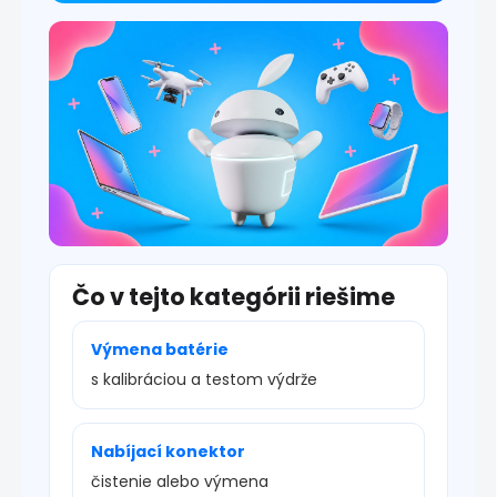
i
s
u
Čo v tejto kategórii riešime
Výmena batérie
s kalibráciou a testom výdrže
Nabíjací konektor
čistenie alebo výmena