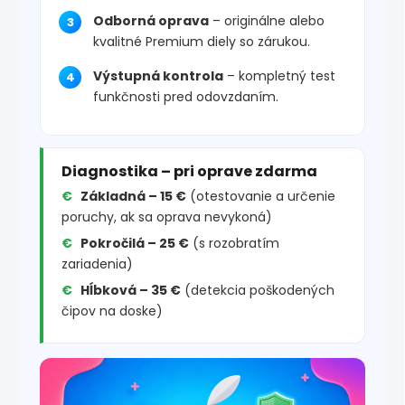
Odborná oprava
– originálne alebo
kvalitné Premium diely so zárukou.
Výstupná kontrola
– kompletný test
funkčnosti pred odovzdaním.
Diagnostika – pri oprave zdarma
Základná – 15 €
(otestovanie a určenie
poruchy, ak sa oprava nevykoná)
Pokročilá – 25 €
(s rozobratím
zariadenia)
Hĺbková – 35 €
(detekcia poškodených
čipov na doske)