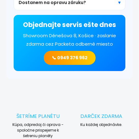
Dostanem na opravu záruku?
Objednajte servis ešte dnes
Showroom Dénešova 8, Košice · zaslanie
zdarma cez Packeta odberné miesto
📞 0949 376 962
ŠETRÍME PLANÉTU
DARČEK ZDARMA
Kúpa, odpredaj či oprava -
Ku každej objednávke.
spoločne prispejeme k
šetreniu planéty