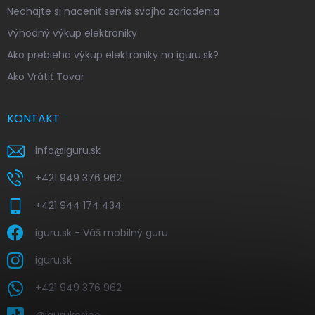
Nechajte si naceniť servis svojho zariadenia
Výhodný výkup elektroniky
Ako prebieha výkup elektroniky na iguru.sk?
Ako Vrátiť Tovar
KONTAKT
info
@
iguru.sk
+421 949 376 962
+421 944 174 434
iguru.sk - Váš mobilný guru
iguru.sk
+421 949 376 962