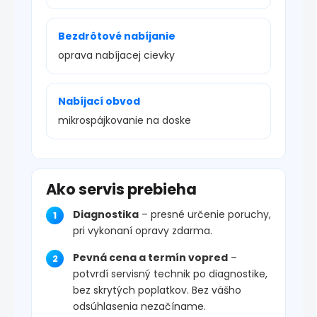
Bezdrôtové nabíjanie
oprava nabíjacej cievky
Nabíjací obvod
mikrospájkovanie na doske
Ako servis prebieha
Diagnostika
– presné určenie poruchy,
pri vykonaní opravy zdarma.
Pevná cena a termín vopred
–
potvrdí servisný technik po diagnostike,
bez skrytých poplatkov. Bez vášho
odsúhlasenia nezačíname.