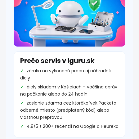
Prečo servis v iguru.sk
záruka na vykonanú prácu aj náhradné
diely
diely skladom v Košiciach – väčšina opráv
na počkanie alebo do 24 hodín
zaslanie zdarma cez ktorékoľvek Packeta
odberné miesto (predplatený kód) alebo
vlastnou prepravou
4,8/5 z 200+ recenzií na Google a Heureka