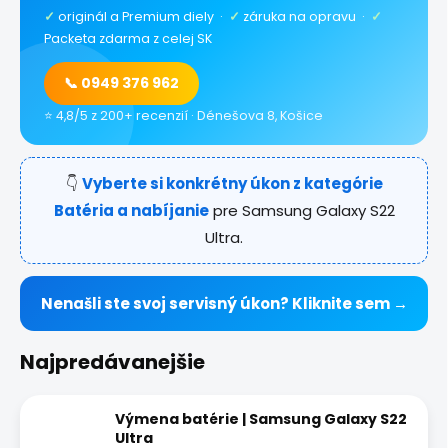
✓
originál a Premium diely ·
✓
záruka na opravu ·
✓
Packeta zdarma z celej SK
📞 0949 376 962
⭐ 4,8/5 z 200+ recenzií · Dénešova 8, Košice
👇
Vyberte si konkrétny úkon z kategórie
Batéria a nabíjanie
pre Samsung Galaxy S22
Ultra.
Nenašli ste svoj servisný úkon? Kliknite sem →
Najpredávanejšie
Výmena batérie | Samsung Galaxy S22
Ultra