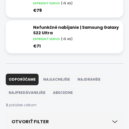
EXPRESNÝ SERVIS
(>5 KS)
€79
Nefunkčné nabíjanie | Samsung Galaxy
S22 Ultra
EXPRESNÝ SERVIS
(>5 KS)
€71
R
a
ODPORÚČAME
NAJLACNEJŠIE
NAJDRAHŠIE
d
e
NAJPREDÁVANEJŠIE
ABECEDNE
n
i
2
položiek celkom
e
p
OTVORIŤ FILTER
r