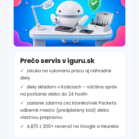
Prečo servis v iguru.sk
záruka na vykonanú prácu aj náhradné
diely
diely skladom v Košiciach – väčšina opráv
na počkanie alebo do 24 hodín
zaslanie zdarma cez ktorékoľvek Packeta
odberné miesto (predplatený kód) alebo
vlastnou prepravou
4,8/5 z 200+ recenzií na Google a Heureka