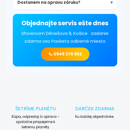
Dostanem na opravu záruku?
Objednajte servis ešte dnes
Showroom Dénešova 8, Košice · zaslanie
zdarma cez Packeta odberné miesto
📞 0949 376 962
ŠETRÍME PLANÉTU
DARČEK ZDARMA
Kúpa, odpredaj či oprava -
Ku každej objednávke.
spoločne prispejeme k
šetreniu planéty