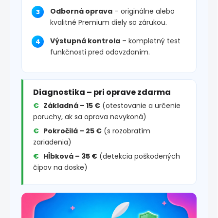
Odborná oprava
– originálne alebo
kvalitné Premium diely so zárukou.
Výstupná kontrola
– kompletný test
funkčnosti pred odovzdaním.
Diagnostika – pri oprave zdarma
Základná – 15 €
(otestovanie a určenie
poruchy, ak sa oprava nevykoná)
Pokročilá – 25 €
(s rozobratím
zariadenia)
Hĺbková – 35 €
(detekcia poškodených
čipov na doske)