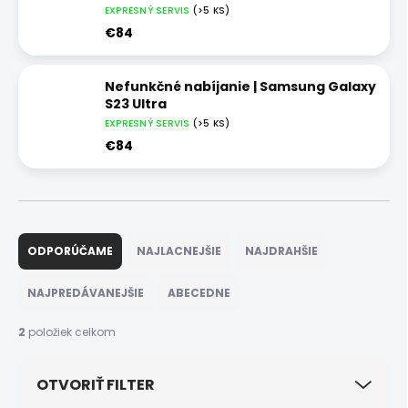
EXPRESNÝ SERVIS
(>5 KS)
€84
Nefunkčné nabíjanie | Samsung Galaxy
S23 Ultra
EXPRESNÝ SERVIS
(>5 KS)
€84
R
a
ODPORÚČAME
NAJLACNEJŠIE
NAJDRAHŠIE
d
e
NAJPREDÁVANEJŠIE
ABECEDNE
n
i
2
položiek celkom
e
p
OTVORIŤ FILTER
r