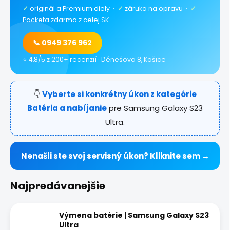
✓
originál a Premium diely ·
✓
záruka na opravu ·
✓
Packeta zdarma z celej SK
📞 0949 376 962
⭐ 4,8/5 z 200+ recenzií · Dénešova 8, Košice
👇
Vyberte si konkrétny úkon z kategórie
Batéria a nabíjanie
pre Samsung Galaxy S23
Ultra.
Nenašli ste svoj servisný úkon? Kliknite sem →
Najpredávanejšie
Výmena batérie | Samsung Galaxy S23
Ultra