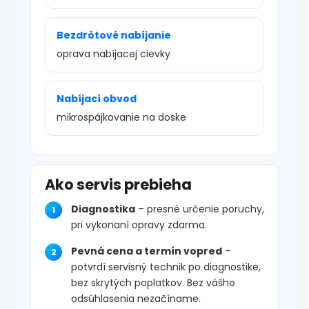
Bezdrôtové nabíjanie
oprava nabíjacej cievky
Nabíjací obvod
mikrospájkovanie na doske
Ako servis prebieha
Diagnostika
– presné určenie poruchy,
pri vykonaní opravy zdarma.
Pevná cena a termín vopred
–
potvrdí servisný technik po diagnostike,
bez skrytých poplatkov. Bez vášho
odsúhlasenia nezačíname.