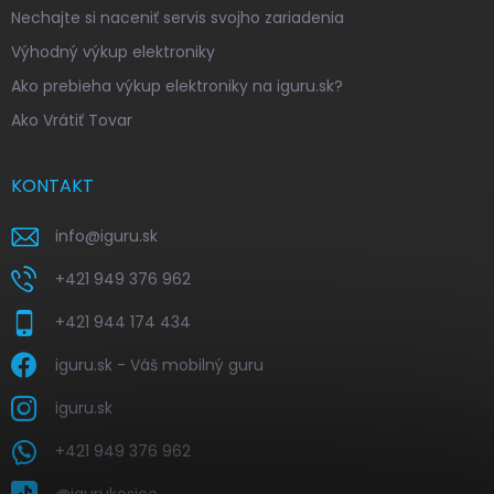
Nechajte si naceniť servis svojho zariadenia
Výhodný výkup elektroniky
Ako prebieha výkup elektroniky na iguru.sk?
Ako Vrátiť Tovar
KONTAKT
info
@
iguru.sk
+421 949 376 962
+421 944 174 434
iguru.sk - Váš mobilný guru
iguru.sk
+421 949 376 962