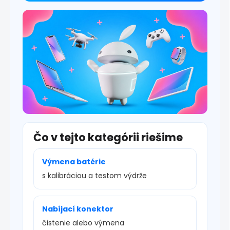
i
s
u
Čo v tejto kategórii riešime
Výmena batérie
s kalibráciou a testom výdrže
Nabíjací konektor
čistenie alebo výmena