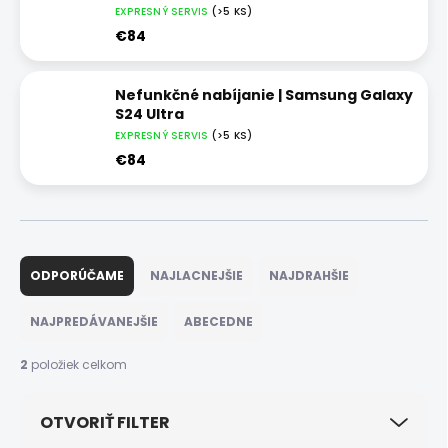
EXPRESNÝ SERVIS
(>5 KS)
€84
Nefunkčné nabíjanie | Samsung Galaxy
S24 Ultra
EXPRESNÝ SERVIS
(>5 KS)
€84
R
a
ODPORÚČAME
NAJLACNEJŠIE
NAJDRAHŠIE
d
e
NAJPREDÁVANEJŠIE
ABECEDNE
n
i
2
položiek celkom
e
p
OTVORIŤ FILTER
r