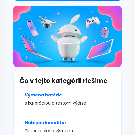
i
s
u
Čo v tejto kategórii riešime
Výmena batérie
s kalibráciou a testom výdrže
Nabíjací konektor
čistenie alebo výmena