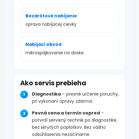
Bezdrôtové nabíjanie
oprava nabíjacej cievky
Nabíjací obvod
mikrospájkovanie na doske
Ako servis prebieha
Diagnostika
– presné určenie poruchy,
pri vykonaní opravy zdarma.
Pevná cena a termín vopred
–
potvrdí servisný technik po diagnostike,
bez skrytých poplatkov. Bez vášho
odsúhlasenia nezačíname.