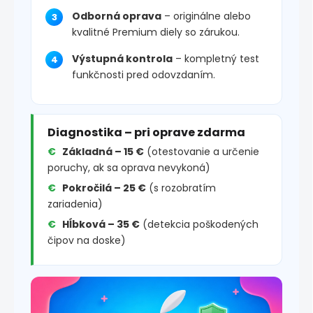
Odborná oprava
– originálne alebo
kvalitné Premium diely so zárukou.
Výstupná kontrola
– kompletný test
funkčnosti pred odovzdaním.
Diagnostika – pri oprave zdarma
Základná – 15 €
(otestovanie a určenie
poruchy, ak sa oprava nevykoná)
Pokročilá – 25 €
(s rozobratím
zariadenia)
Hĺbková – 35 €
(detekcia poškodených
čipov na doske)