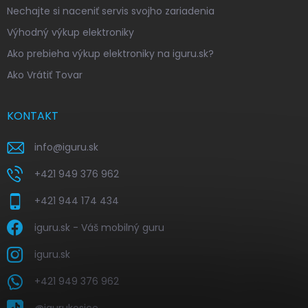
Nechajte si naceniť servis svojho zariadenia
Výhodný výkup elektroniky
Ako prebieha výkup elektroniky na iguru.sk?
Ako Vrátiť Tovar
KONTAKT
info
@
iguru.sk
+421 949 376 962
+421 944 174 434
iguru.sk - Váš mobilný guru
iguru.sk
+421 949 376 962