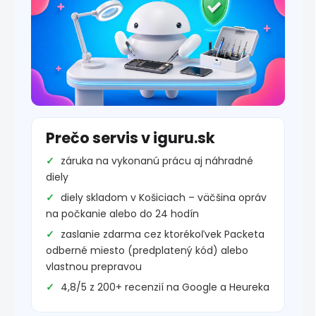
Prečo servis v iguru.sk
záruka na vykonanú prácu aj náhradné
diely
diely skladom v Košiciach – väčšina opráv
na počkanie alebo do 24 hodín
zaslanie zdarma cez ktorékoľvek Packeta
odberné miesto (predplatený kód) alebo
vlastnou prepravou
4,8/5 z 200+ recenzií na Google a Heureka