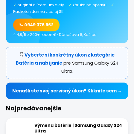
✓
originál a Premium diely ·
✓
záruka na opravu ·
✓
Packeta zdarma z celej SK
📞 0949 376 962
⭐ 4,8/5 z 200+ recenzií · Dénešova 8, Košice
👇
Vyberte si konkrétny úkon z kategórie
Batéria a nabíjanie
pre Samsung Galaxy S24
Ultra.
Nenašli ste svoj servisný úkon? Kliknite sem →
Najpredávanejšie
Výmena batérie | Samsung Galaxy S24
Ultra