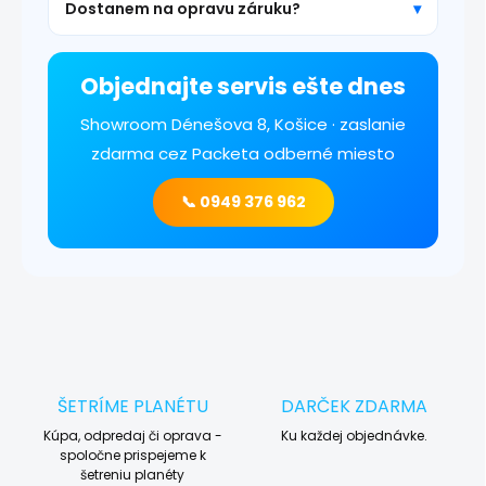
Dostanem na opravu záruku?
Objednajte servis ešte dnes
Showroom Dénešova 8, Košice · zaslanie
zdarma cez Packeta odberné miesto
📞 0949 376 962
ŠETRÍME PLANÉTU
DARČEK ZDARMA
Kúpa, odpredaj či oprava -
Ku každej objednávke.
spoločne prispejeme k
šetreniu planéty