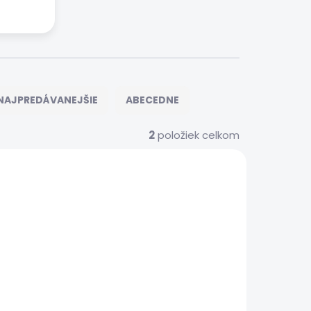
NAJPREDÁVANEJŠIE
ABECEDNE
2
položiek celkom
ER0050
 SERVIS