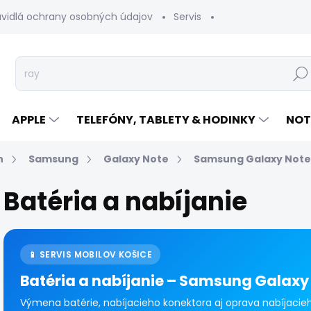
avidlá ochrany osobných údajov
Servis
Vrátenie tovaru
Hľad
APPLE
TELEFÓNY, TABLETY & HODINKY
NOT
n
Samsung
Galaxy Note
Samsung Galaxy Note
Batéria a nabíjanie
📱 SERVIS MOBILOV KOŠICE
Batéria a nabíjanie – Samsung Galaxy 
Výmena batérie, nabíjacieho konektora aj oprava nabíjaci