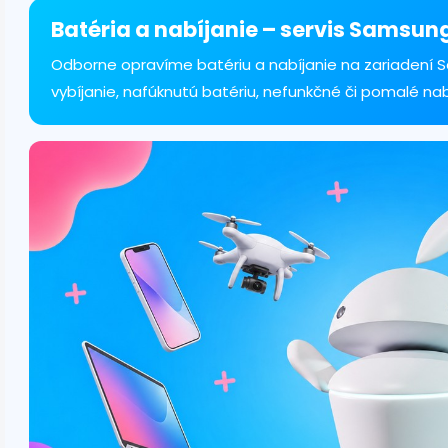
á
d
Batéria a nabíjanie – servis Samsung
a
c
Odborne opravíme batériu a nabíjanie na zariadení S
i
vybíjanie, nafúknutú batériu, nefunkčné či pomalé na
e
p
r
v
k
y
v
ý
p
i
s
u