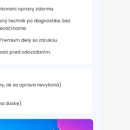
vykonaní opravy zdarma.
sný technik po diagnostike, bez
nezačíname.
 Premium diely so zárukou.
osti pred odovzdaním.
hy, ak sa oprava nevykoná)
na doske)