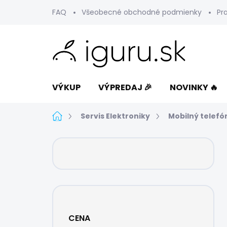
Prejsť
FAQ
Všeobecné obchodné podmienky
Pr
na
obsah
VÝKUP
VÝPREDAJ 🎉
NOVINKY 🔥
Domov
Servis Elektroniky
Mobilný telefó
B
o
č
n
ý
p
a
CENA
n