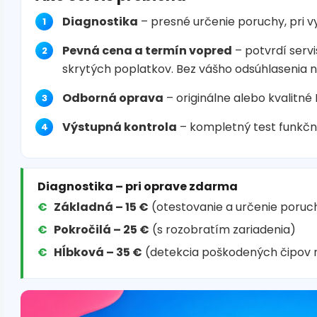
Diagnostika
– presné určenie poruchy, pri 
Pevná cena a termín vopred
– potvrdí servi
skrytých poplatkov. Bez vášho odsúhlasenia 
Odborná oprava
– originálne alebo kvalitné
Výstupná kontrola
– kompletný test funkčn
Diagnostika – pri oprave zdarma
Základná – 15 €
(otestovanie a určenie poruc
Pokročilá – 25 €
(s rozobratím zariadenia)
Hĺbková – 35 €
(detekcia poškodených čipov 