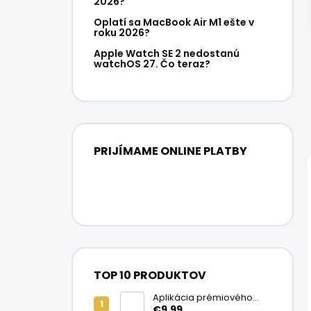
2026?
Oplatí sa MacBook Air M1 ešte v
roku 2026?
Apple Watch SE 2 nedostanú
watchOS 27. Čo teraz?
PRIJÍMAME ONLINE PLATBY
TOP 10 PRODUKTOV
Aplikácia prémiového
ochranného skla na
€9,99