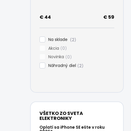
e
l
€
44
€
59
Na sklade
2
Akcia
0
Novinka
0
Náhradný diel
2
VŠETKO ZO SVETA
ELEKTRONIKY
Oplatí sa iPhone SE ešte v roku