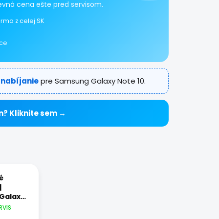
pevná cena ešte pred servisom.
rma z celej SK
ice
 nabíjanie
pre Samsung Galaxy Note 10.
n? Kliknite sem →
é
|
Galaxy
RVIS