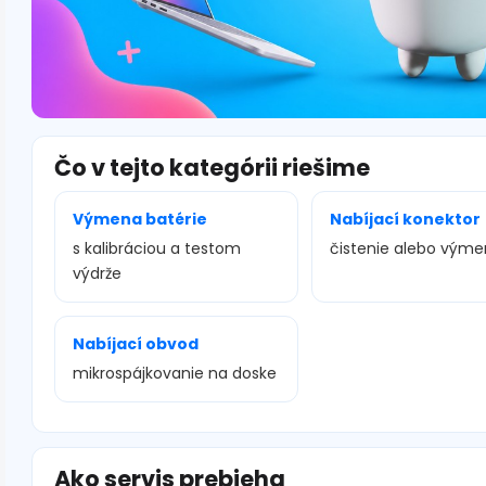
Čo v tejto kategórii riešime
Výmena batérie
Nabíjací konektor
s kalibráciou a testom
čistenie alebo vým
výdrže
Nabíjací obvod
mikrospájkovanie na doske
Ako servis prebieha