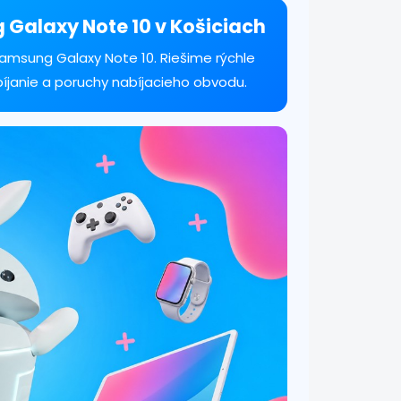
 Galaxy Note 10 v Košiciach
amsung Galaxy Note 10. Riešime rýchle
bíjanie a poruchy nabíjacieho obvodu.