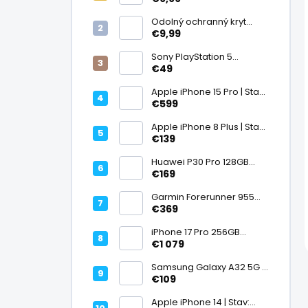
displej
Odolný ochranný kryt
transparentný
€9,99
Sony PlayStation 5
DualSense bezdrôtový
€49
ovládač, White | Stav:
Vynikajúci – A
Apple iPhone 15 Pro | Stav:
Vynikajúci – A
€599
Apple iPhone 8 Plus | Stav:
Vynikajúci – A
€139
Huawei P30 Pro 128GB
Black, Kirin 980, Leica 40
€169
Mpx + 5× optický zoom,
6,47" OLED, IP68 | Stav:
Garmin Forerunner 955
Vynikajúci – A
Black, multisport GPS
€369
hodinky, mapy, AMOLED,
batéria 15 dní, ECG,
iPhone 17 Pro 256GB
ClimbPro
Cosmic Orange | Stav:
€1 079
Ako nový – A+
Samsung Galaxy A32 5G |
Stav: Vynikajúci – A
€109
Apple iPhone 14 | Stav: