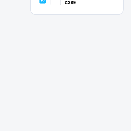
Vynikajúci – A
€389