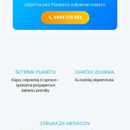
zdarma cez Packeta odberné miesto
📞 0949 376 962
ŠETRÍME PLANÉTU
DARČEK ZDARMA
Kúpa, odpredaj či oprava -
Ku každej objednávke.
spoločne prispejeme k
šetreniu planéty
ZÁRUKA 24 MESIACOV