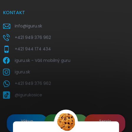
KONTAKT
info
@
iguru.sk
+421 949 376 962
+421 944 174 434
iguru.sk - Váš mobilný guru
iguru.sk
+421 949 376 962
@igurukosice
Výkup
Renovované
Servis
elektroniky
Apple's
elektroniky