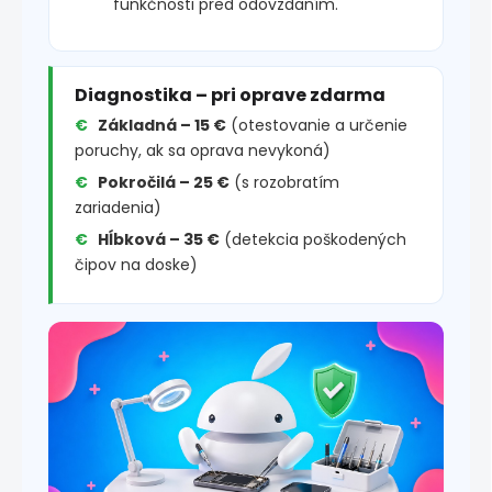
funkčnosti pred odovzdaním.
Diagnostika – pri oprave zdarma
Základná – 15 €
(otestovanie a určenie
poruchy, ak sa oprava nevykoná)
Pokročilá – 25 €
(s rozobratím
zariadenia)
Hĺbková – 35 €
(detekcia poškodených
čipov na doske)