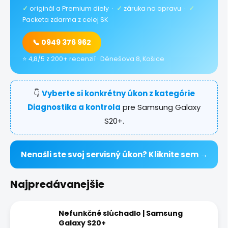
✓
originál a Premium diely ·
✓
záruka na opravu ·
✓
Packeta zdarma z celej SK
📞 0949 376 962
⭐ 4,8/5 z 200+ recenzií · Dénešova 8, Košice
👇
Vyberte si konkrétny úkon z kategórie
Diagnostika a kontrola
pre Samsung Galaxy
S20+.
Nenašli ste svoj servisný úkon? Kliknite sem →
Najpredávanejšie
Nefunkčné slúchadlo | Samsung
Galaxy S20+