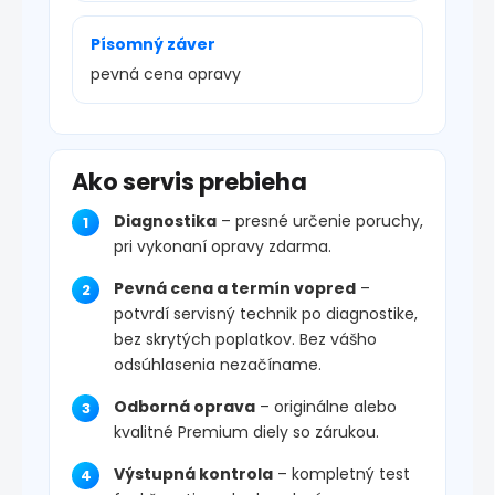
Písomný záver
pevná cena opravy
Ako servis prebieha
Diagnostika
– presné určenie poruchy,
pri vykonaní opravy zdarma.
Pevná cena a termín vopred
–
potvrdí servisný technik po diagnostike,
bez skrytých poplatkov. Bez vášho
odsúhlasenia nezačíname.
Odborná oprava
– originálne alebo
kvalitné Premium diely so zárukou.
Výstupná kontrola
– kompletný test