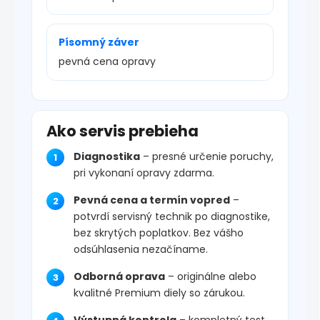
Písomný záver
pevná cena opravy
Ako servis prebieha
Diagnostika
– presné určenie poruchy,
pri vykonaní opravy zdarma.
Pevná cena a termín vopred
–
potvrdí servisný technik po diagnostike,
bez skrytých poplatkov. Bez vášho
odsúhlasenia nezačíname.
Odborná oprava
– originálne alebo
kvalitné Premium diely so zárukou.
Výstupná kontrola
– kompletný test