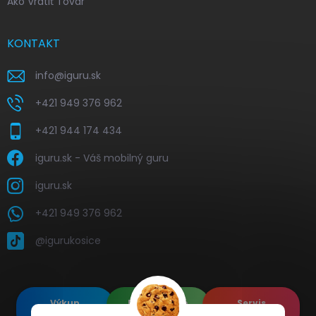
Ako Vrátiť Tovar
KONTAKT
info
@
iguru.sk
+421 949 376 962
+421 944 174 434
iguru.sk - Váš mobilný guru
iguru.sk
+421 949 376 962
@igurukosice
Výkup
Renovované
Servis
elektroniky
Apple's
elektroniky