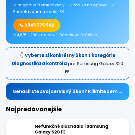
✓
originál a Premium diely ·
✓
záruka na opravu ·
✓
Packeta zdarma z celej SK
📞 0949 376 962
⭐ 4,8/5 z 200+ recenzií · Dénešova 8, Košice
👇
Vyberte si konkrétny úkon z kategórie
Diagnostika a kontrola
pre Samsung Galaxy S20
FE.
Nenašli ste svoj servisný úkon? Kliknite sem →
Najpredávanejšie
Nefunkčné slúchadlo | Samsung
Galaxy S20 FE