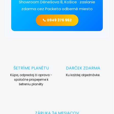
Showroom Dénešova 8, Košice · zaslanie
zdarma cez Packeta odberné miesto
📞 0949 376 962
ŠETRÍME PLANÉTU
DARČEK ZDARMA
Kúpa, odpredaj či oprava -
Ku každej objednávke.
spoločne prispejeme k
šetreniu planéty
ZÁRUKA 24 MESIACOV