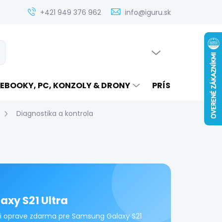
Zistenie ceny servisu elektroniky na iguru.sk
Kontakt
Ak
+421 949 376 962
info@iguru.sk
PRÁZDNY KOŠÍK
ať
NÁKUPNÝ
KOŠÍK
EBOOKY, PC, KONZOLY & DRONY
PRÍSLUŠENSTVO
Diagnostika a kontrola
axy S21 Ultra
ri oprave zdarma pre Samsung Galaxy S21