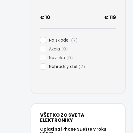
e
l
€
10
€
119
Na sklade
7
Akcia
0
Novinka
0
Náhradný diel
7
VŠETKO ZO SVETA
ELEKTRONIKY
Oplatí sa iPhone SE ešte v roku