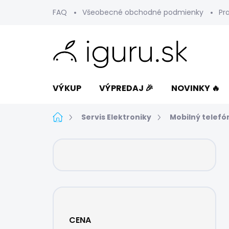
Prejsť
FAQ
Všeobecné obchodné podmienky
Pr
na
obsah
VÝKUP
VÝPREDAJ 🎉
NOVINKY 🔥
Domov
Servis Elektroniky
Mobilný telefó
B
o
č
n
ý
p
a
CENA
n