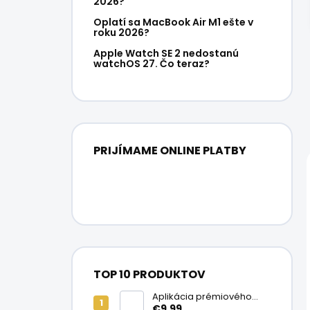
2026?
Oplatí sa MacBook Air M1 ešte v
roku 2026?
Apple Watch SE 2 nedostanú
watchOS 27. Čo teraz?
PRIJÍMAME ONLINE PLATBY
TOP 10 PRODUKTOV
Aplikácia prémiového
ochranného skla na
€9,99