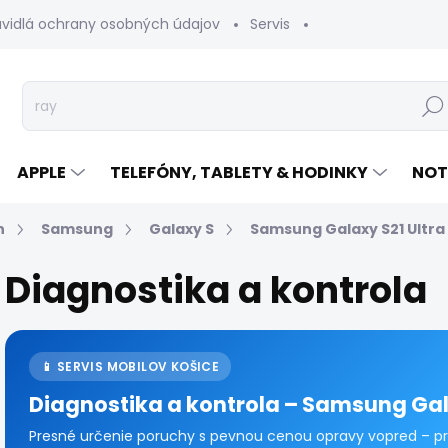
avidlá ochrany osobných údajov
Servis
Vrátenie tovaru
Hľad
APPLE
TELEFÓNY, TABLETY & HODINKY
NOT
n
Samsung
Galaxy S
Samsung Galaxy S21 Ultra
Diagnostika a kontrola
📱 SERVIS MOBILOV KOŠICE
Diagnostika a kontrola – Samsung Gal
Presné určenie poruchy s pevnou cenou opravy vopred – p