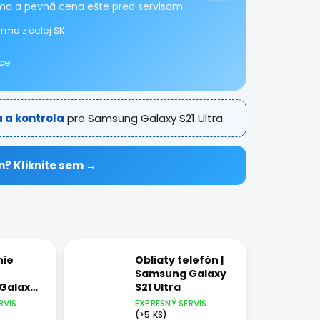
arma a pevná cena ešte pred servisom.
rma z celej SK
ice
a a kontrola
pre Samsung Galaxy S21 Ultra.
n? Kliknite sem →
nie
Obliaty telefón |
Samsung Galaxy
Galaxy
S21 Ultra
RVIS
EXPRESNÝ SERVIS
(>5 KS)