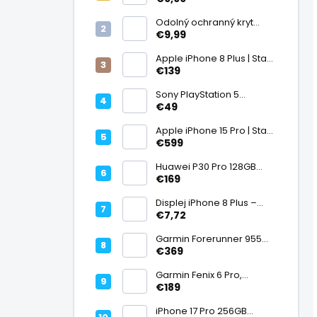
displej
Odolný ochranný kryt
transparentný
€9,99
Apple iPhone 8 Plus | Stav:
Vynikajúci – A
€139
Sony PlayStation 5
DualSense bezdrôtový
€49
ovládač, White | Stav:
Vynikajúci – A
Apple iPhone 15 Pro | Stav:
Vynikajúci – A
€599
Huawei P30 Pro 128GB
Black, Kirin 980, Leica 40
€169
Mpx + 5× optický zoom,
6,47" OLED, IP68 | Stav:
Displej iPhone 8 Plus –
Vynikajúci – A
PREMIUM (lcd)
€7,72
Garmin Forerunner 955
Black, multisport GPS
€369
hodinky, mapy, AMOLED,
batéria 15 dní, ECG,
Garmin Fenix 6 Pro,
ClimbPro
multisport GPS hodinky s
€189
mapami, Pulse Ox, hudba,
batéria až 14 dní, 100m WR
iPhone 17 Pro 256GB