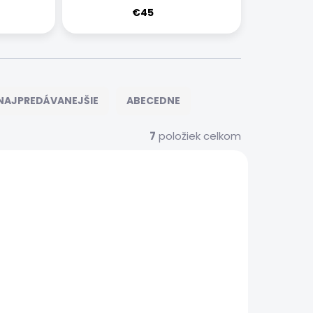
€45
NAJPREDÁVANEJŠIE
ABECEDNE
7
položiek celkom
S0344
SMSNGSRVSGALAXYS0348
 SERVIS
EXPRESNÝ SERVIS