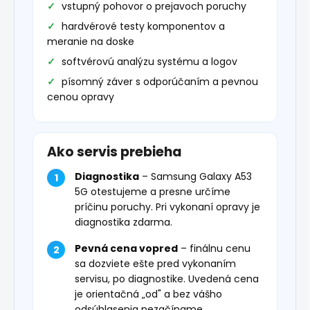
vstupný pohovor o prejavoch poruchy
hardvérové testy komponentov a
meranie na doske
softvérovú analýzu systému a logov
písomný záver s odporúčaním a pevnou
cenou opravy
Ako servis prebieha
Diagnostika
– Samsung Galaxy A53
5G otestujeme a presne určíme
príčinu poruchy. Pri vykonaní opravy je
diagnostika zdarma.
Pevná cena vopred
– finálnu cenu
sa dozviete ešte pred vykonaním
servisu, po diagnostike. Uvedená cena
je orientačná „od" a bez vášho
odsúhlasenia nezačíname.