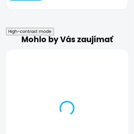
High-contrast mode
Mohlo by Vás zaujímať
Zálohovanie telefónu |
Obliaty telefón 
Samsung Galaxy A53
Samsung Gala
5G
5G