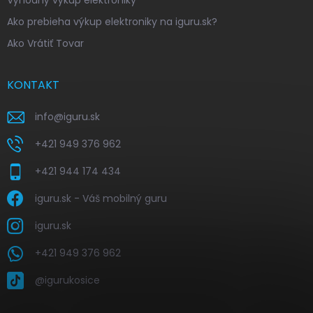
Výhodný výkup elektroniky
Ako prebieha výkup elektroniky na iguru.sk?
Ako Vrátiť Tovar
KONTAKT
info
@
iguru.sk
+421 949 376 962
+421 944 174 434
iguru.sk - Váš mobilný guru
iguru.sk
+421 949 376 962
@igurukosice