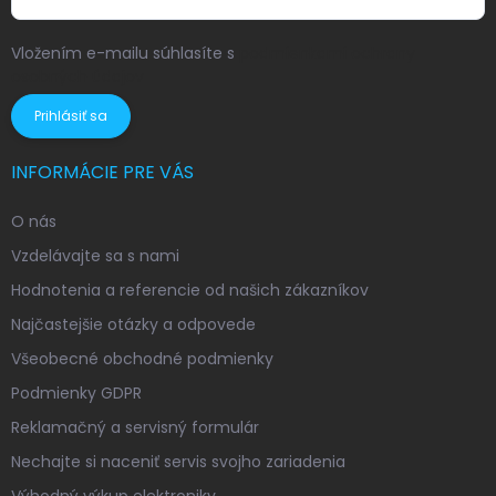
Vložením e-mailu súhlasíte s
podmienkami ochrany
osobných údajov
Prihlásiť sa
INFORMÁCIE PRE VÁS
O nás
Vzdelávajte sa s nami
Hodnotenia a referencie od našich zákazníkov
Najčastejšie otázky a odpovede
Všeobecné obchodné podmienky
Podmienky GDPR
Reklamačný a servisný formulár
Nechajte si naceniť servis svojho zariadenia