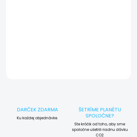
zariadenia, vďaka ktorej môžeme eliminovať iné možné príčiny
vady zariadenia a preto vás vždy pred tým, než vykonáme servis,
okamžite po diagnostike kontaktujeme s potvrdením.
🛠️ Pre objednávku servisu na diaľku pridajte tento produkt do
košíka a dokončite objednávku. Následne vás obratom
kontaktujeme ohľadom vyzdvihnutia vášho zariadenia.
DETAILNÉ INFORMÁCIE
OPÝTAŤ SA
STRÁŽIŤ
DARČEK ZDARMA
ŠETRÍME PLANÉTU
SPOLOČNE?
Ku každej objednávke.
Ste krôčik od toho, aby sme
spoločne ušetrili riadnu dávku
CO2