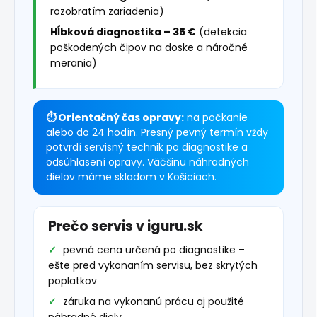
rozobratím zariadenia)
Hĺbková diagnostika – 35 €
(detekcia
poškodených čipov na doske a náročné
merania)
⏱ Orientačný čas opravy:
na počkanie
alebo do 24 hodín. Presný pevný termín vždy
potvrdí servisný technik po diagnostike a
odsúhlasení opravy. Väčšinu náhradných
dielov máme skladom v Košiciach.
Prečo servis v iguru.sk
pevná cena určená po diagnostike –
ešte pred vykonaním servisu, bez skrytých
poplatkov
záruka na vykonanú prácu aj použité