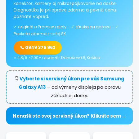
konektor, kamery aj mikrospájkovanie na doske.
Diagnostika je pri oprave zdarma a pevnú cenu
poznáte vopred.
✓
originál a Premium diely ·
✓
záruka na opravu ·
✓
Packeta zdarma z celej SK
📞 0949 376 962
⭐ 4,8/5 z 200+ recenzií · Dénešova 8, Košice
👇
Vyberte si servisný úkon pre váš Samsung
Galaxy A13
– od výmeny displeja po opravu
základnej dosky.
Nenašli ste svoj servisný úkon? Kliknite sem →