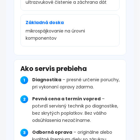
ultrazvukové čistenie a záchrana dát
Základná doska
mikrospájkovanie na úrovni
komponentov
Ako servis prebieha
Diagnostika
– presné určenie poruchy,
pri vykonaní opravy zdarma.
Pevná cena a termín vopred
–
potvrdí servisný technik po diagnostike,
bez skrytých poplatkov. Bez vášho
odsúhlasenia nezačíname.
Odborná oprava
– originálne alebo
kvalitné Premium diely so zárukou.