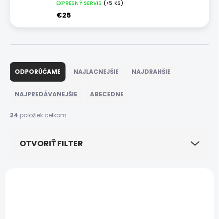
EXPRESNÝ SERVIS
(>5 KS)
€25
R
a
ODPORÚČAME
NAJLACNEJŠIE
NAJDRAHŠIE
d
e
NAJPREDÁVANEJŠIE
ABECEDNE
n
i
24
položiek celkom
e
p
OTVORIŤ FILTER
r
o
d
V
u
ý
k
p
t
i
o
s