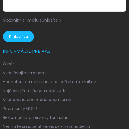
Vložením e-mailu súhlasíte s
podmienkami ochrany
osobných údajov
Prihlásiť sa
INFORMÁCIE PRE VÁS
O nás
Vzdelávajte sa s nami
Hodnotenia a referencie od našich zákazníkov
Najčastejšie otázky a odpovede
Všeobecné obchodné podmienky
Podmienky GDPR
Reklamačný a servisný formulár
Nechajte si naceniť servis svojho zariadenia