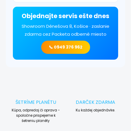
Objednajte servis ešte dnes
Showroom Dénešova 8, Košice · zaslanie
zdarma cez Packeta odberné miesto
📞 0949 376 962
ŠETRÍME PLANÉTU
DARČEK ZDARMA
Kúpa, odpredaj či oprava -
Ku každej objednávke.
spoločne prispejeme k
šetreniu planéty