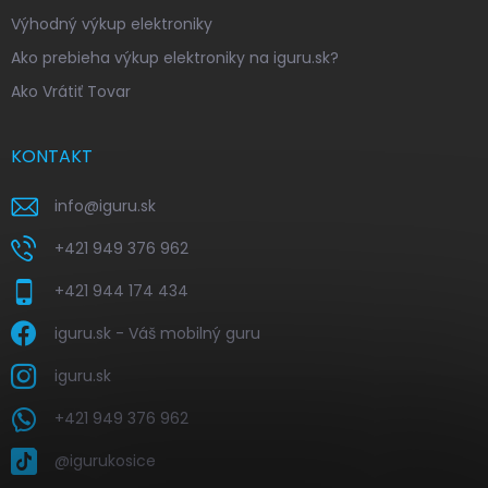
Výhodný výkup elektroniky
Ako prebieha výkup elektroniky na iguru.sk?
Ako Vrátiť Tovar
KONTAKT
info
@
iguru.sk
+421 949 376 962
+421 944 174 434
iguru.sk - Váš mobilný guru
iguru.sk
+421 949 376 962
@igurukosice