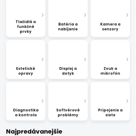
Tlačidlá a
Batéria a
Kamera a
funkčné
nabíjanie
senzory
prvky
Estetické
Displej a
Zvuk a
opravy
dotyk
mikrofón
Diagnostika
Softvérové
Pripojenie a
a kontrola
problémy
siete
Najpredávanejšie