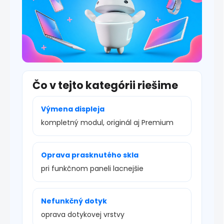
Čo v tejto kategórii riešime
Výmena displeja
kompletný modul, originál aj Premium
Oprava prasknutého skla
pri funkčnom paneli lacnejšie
Nefunkčný dotyk
oprava dotykovej vrstvy