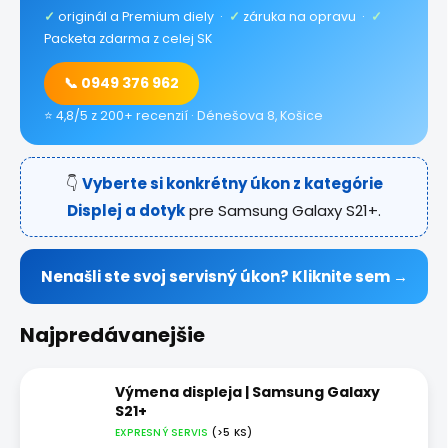
✓
originál a Premium diely ·
✓
záruka na opravu ·
✓
Packeta zdarma z celej SK
📞 0949 376 962
⭐ 4,8/5 z 200+ recenzií · Dénešova 8, Košice
👇
Vyberte si konkrétny úkon z kategórie
Displej a dotyk
pre Samsung Galaxy S21+.
Nenašli ste svoj servisný úkon? Kliknite sem →
Najpredávanejšie
Výmena displeja | Samsung Galaxy
S21+
EXPRESNÝ SERVIS
(>5 KS)