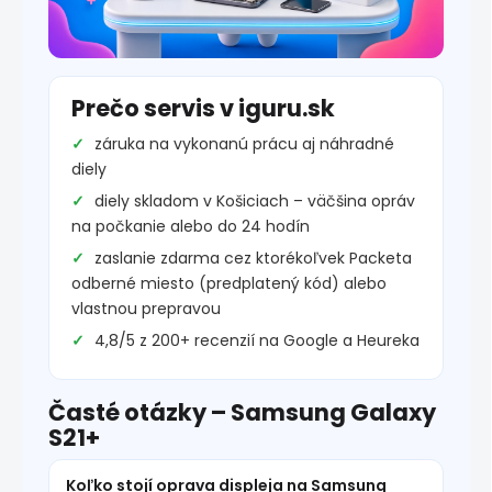
Prečo servis v iguru.sk
záruka na vykonanú prácu aj náhradné
diely
diely skladom v Košiciach – väčšina opráv
na počkanie alebo do 24 hodín
zaslanie zdarma cez ktorékoľvek Packeta
odberné miesto (predplatený kód) alebo
vlastnou prepravou
4,8/5 z 200+ recenzií na Google a Heureka
Časté otázky – Samsung Galaxy
S21+
Koľko stojí oprava displeja na Samsung