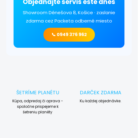
Objednajte servis ešte dnes
Showroom Dénešova 8, Košice · zaslanie
zdarma cez Packeta odberné miesto
📞 0949 376 962
ŠETRÍME PLANÉTU
DARČEK ZDARMA
Kúpa, odpredaj či oprava -
Ku každej objednávke.
spoločne prispejeme k
šetreniu planéty