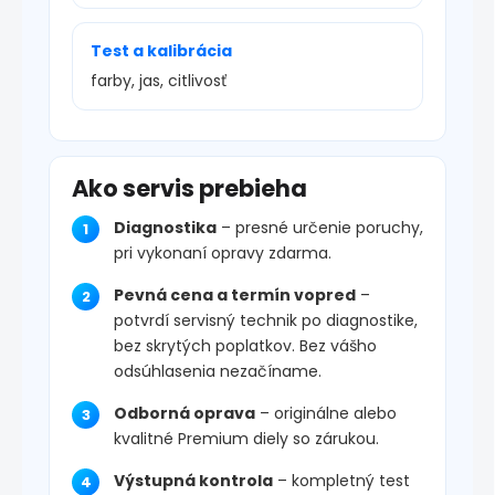
Test a kalibrácia
farby, jas, citlivosť
Ako servis prebieha
Diagnostika
– presné určenie poruchy,
pri vykonaní opravy zdarma.
Pevná cena a termín vopred
–
potvrdí servisný technik po diagnostike,
bez skrytých poplatkov. Bez vášho
odsúhlasenia nezačíname.
Odborná oprava
– originálne alebo
kvalitné Premium diely so zárukou.
Výstupná kontrola
– kompletný test