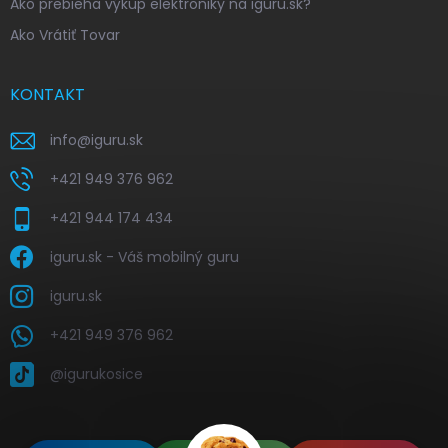
Ako prebieha výkup elektroniky na iguru.sk?
Ako Vrátiť Tovar
KONTAKT
info
@
iguru.sk
+421 949 376 962
+421 944 174 434
iguru.sk - Váš mobilný guru
iguru.sk
+421 949 376 962
@igurukosice