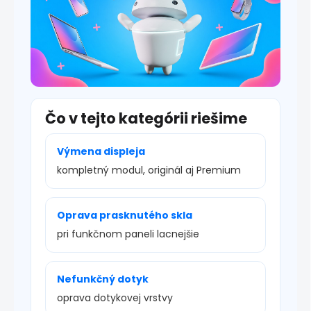
Čo v tejto kategórii riešime
Výmena displeja
kompletný modul, originál aj Premium
Oprava prasknutého skla
pri funkčnom paneli lacnejšie
Nefunkčný dotyk
oprava dotykovej vrstvy