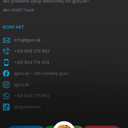
Ako prebieha výkup elektroniky na iguru.sk?
Ako Vrátiť Tovar
KONTAKT
info
@
iguru.sk
+421 949 376 962
+421 944 174 434
iguru.sk - Váš mobilný guru
iguru.sk
+421 949 376 962
@igurukosice