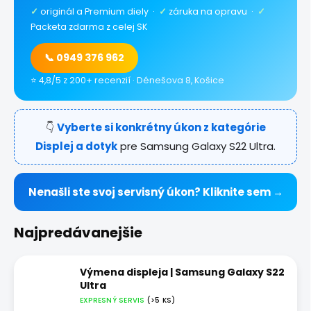
✓
originál a Premium diely ·
✓
záruka na opravu ·
✓
Packeta zdarma z celej SK
📞 0949 376 962
⭐ 4,8/5 z 200+ recenzií · Dénešova 8, Košice
👇
Vyberte si konkrétny úkon z kategórie
Displej a dotyk
pre Samsung Galaxy S22 Ultra.
Nenašli ste svoj servisný úkon? Kliknite sem →
Najpredávanejšie
Výmena displeja | Samsung Galaxy S22
Ultra
EXPRESNÝ SERVIS
(>5 KS)