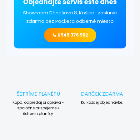
Objednajte servis ešte dnes
Showroom Dénešova 8, Košice · zaslanie
zdarma cez Packeta odberné miesto
📞 0949 376 962
ŠETRÍME PLANÉTU
DARČEK ZDARMA
Kúpa, odpredaj či oprava -
Ku každej objednávke.
spoločne prispejeme k
šetreniu planéty