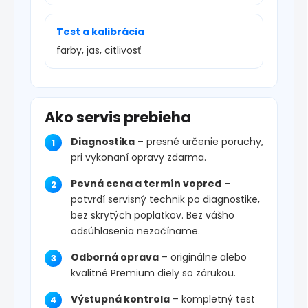
Test a kalibrácia
farby, jas, citlivosť
Ako servis prebieha
Diagnostika
– presné určenie poruchy,
pri vykonaní opravy zdarma.
Pevná cena a termín vopred
–
potvrdí servisný technik po diagnostike,
bez skrytých poplatkov. Bez vášho
odsúhlasenia nezačíname.
Odborná oprava
– originálne alebo
kvalitné Premium diely so zárukou.
Výstupná kontrola
– kompletný test