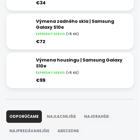
€34
Výmena zadného skla | Samsung
Galaxy S10e
EXPRESNÝ SERVIS
(>5 KS)
€72
Výmena housingu | Samsung Galaxy
S10e
EXPRESNÝ SERVIS
(>5 KS)
€99
R
a
ODPORÚČAME
NAJLACNEJŠIE
NAJDRAHŠIE
d
e
NAJPREDÁVANEJŠIE
ABECEDNE
n