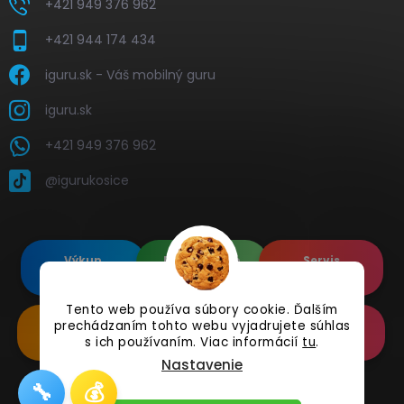
+421 949 376 962
+421 944 174 434
iguru.sk - Váš mobilný guru
iguru.sk
+421 949 376 962
@igurukosice
Výkup
Renovované
Servis
elektroniky
Apple's
elektroniky
Tento web používa súbory cookie. Ďalším
prechádzaním tohto webu vyjadrujete súhlas
Renovované
Doplnkové
Online
Samsung's
Príslušenstvo
Reklamácia
s ich používaním. Viac informácií
tu
.
Nastavenie
🔧
💰