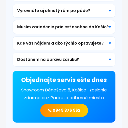
Vyrovnáte aj ohnutý rám po páde?
Musím zariadenie priniesť osobne do Košíc?
Kde vás nájdem a ako rýchlo opravujete?
Dostanem na opravu záruku?
Objednajte servis ešte dnes
Showroom Dénešova 8, Košice · zaslanie
zdarma cez Packeta odberné miesto
📞 0949 376 962