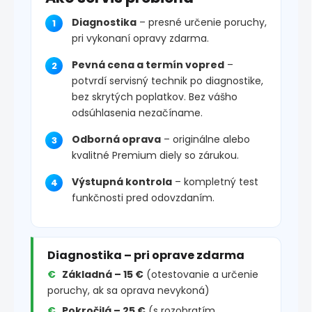
Diagnostika
– presné určenie poruchy,
pri vykonaní opravy zdarma.
Pevná cena a termín vopred
–
potvrdí servisný technik po diagnostike,
bez skrytých poplatkov. Bez vášho
odsúhlasenia nezačíname.
Odborná oprava
– originálne alebo
kvalitné Premium diely so zárukou.
Výstupná kontrola
– kompletný test
funkčnosti pred odovzdaním.
Diagnostika – pri oprave zdarma
Základná – 15 €
(otestovanie a určenie
poruchy, ak sa oprava nevykoná)
Pokročilá – 25 €
(s rozobratím