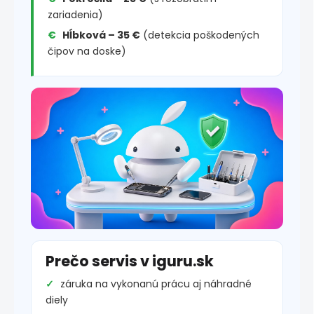
zariadenia)
Hĺbková – 35 €
(detekcia poškodených
čipov na doske)
Prečo servis v iguru.sk
záruka na vykonanú prácu aj náhradné
diely