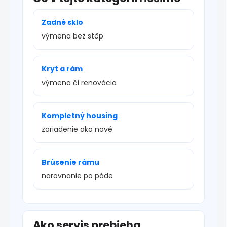
Zadné sklo
výmena bez stôp
Kryt a rám
výmena či renovácia
Kompletný housing
zariadenie ako nové
Brúsenie rámu
narovnanie po páde
Ako servis prebieha