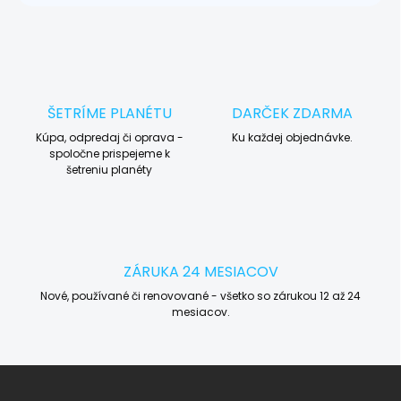
ŠETRÍME PLANÉTU
DARČEK ZDARMA
Kúpa, odpredaj či oprava -
Ku každej objednávke.
spoločne prispejeme k
šetreniu planéty
ZÁRUKA 24 MESIACOV
Nové, používané či renovované - všetko so zárukou 12 až 24
mesiacov.
Z
á