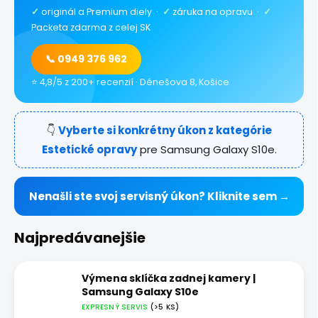
✓
originál a Premium diely ·
✓
záruka na opravu ·
✓
Packeta zdarma z celej SK
📞 0949 376 962
⭐ 4,8/5 z 200+ recenzií · Dénešova 8, Košice
👇
Vyberte si konkrétny úkon z kategórie
Estetické opravy
pre Samsung Galaxy S10e.
Nenašli ste svoj servisný úkon? Kliknite sem →
Najpredávanejšie
Výmena sklíčka zadnej kamery |
Samsung Galaxy S10e
EXPRESNÝ SERVIS
(>5 KS)