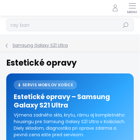
Prejsť
na
obsah
Hľadať
Samsung Galaxy S21 Ultra
Estetické opravy
📱 SERVIS MOBILOV KOŠICE
Estetické opravy – Samsung
Galaxy S21 Ultra
Výmena zadného skla, krytu, rámu aj kompletného
housingu pre Samsung Galaxy S21 Ultra v Košiciach.
Diely skladom, diagnostika pri oprave zdarma a
pevná cena ešte pred servisom.