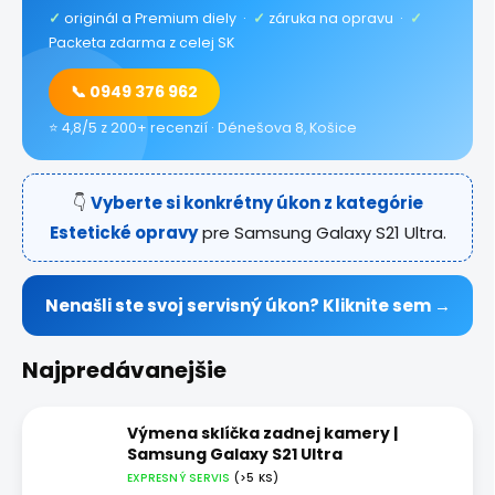
✓
originál a Premium diely ·
✓
záruka na opravu ·
✓
Packeta zdarma z celej SK
📞 0949 376 962
⭐ 4,8/5 z 200+ recenzií · Dénešova 8, Košice
👇
Vyberte si konkrétny úkon z kategórie
Estetické opravy
pre Samsung Galaxy S21 Ultra.
Nenašli ste svoj servisný úkon? Kliknite sem →
Najpredávanejšie
Výmena sklíčka zadnej kamery |
Samsung Galaxy S21 Ultra
EXPRESNÝ SERVIS
(>5 KS)