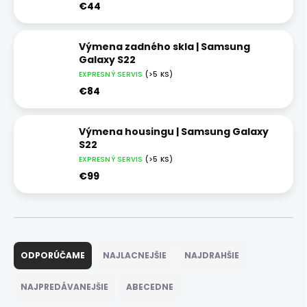
€44
Výmena zadného skla | Samsung
Galaxy S22
EXPRESNÝ SERVIS
(>5 KS)
€84
Výmena housingu | Samsung Galaxy
S22
EXPRESNÝ SERVIS
(>5 KS)
€99
R
a
ODPORÚČAME
NAJLACNEJŠIE
NAJDRAHŠIE
d
e
NAJPREDÁVANEJŠIE
ABECEDNE
n