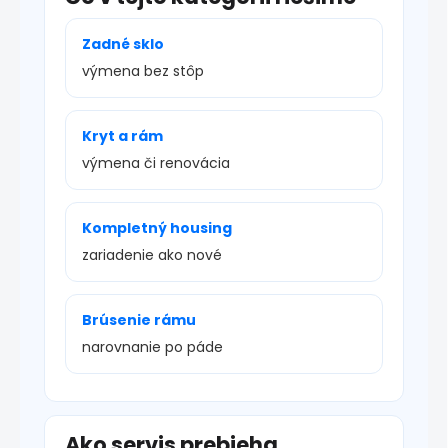
Zadné sklo
výmena bez stôp
Kryt a rám
výmena či renovácia
Kompletný housing
zariadenie ako nové
Brúsenie rámu
narovnanie po páde
Ako servis prebieha