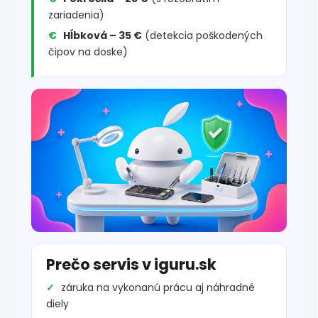
zariadenia)
Hĺbková – 35 €
(detekcia poškodených
čipov na doske)
Prečo servis v iguru.sk
záruka na vykonanú prácu aj náhradné
diely