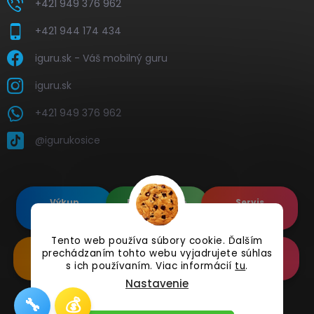
+421 949 376 962
+421 944 174 434
iguru.sk - Váš mobilný guru
iguru.sk
+421 949 376 962
@igurukosice
Výkup
Renovované
Servis
elektroniky
Apple's
elektroniky
Tento web používa súbory cookie. Ďalším
prechádzaním tohto webu vyjadrujete súhlas
Renovované
Doplnkové
Online
Samsung's
Príslušenstvo
Reklamácia
s ich používaním. Viac informácií
tu
.
Nastavenie
🔧
💰