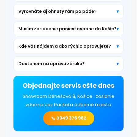
Vyrovnáte aj ohnutý rám po páde?
Musím zariadenie priniesť osobne do Košíc?
Kde vás nájdem a ako rýchlo opravujete?
Dostanem na opravu záruku?
Objednajte servis ešte dnes
Showroom Dénešova 8, Košice · zaslanie
zdarma cez Packeta odberné miesto
📞 0949 376 962