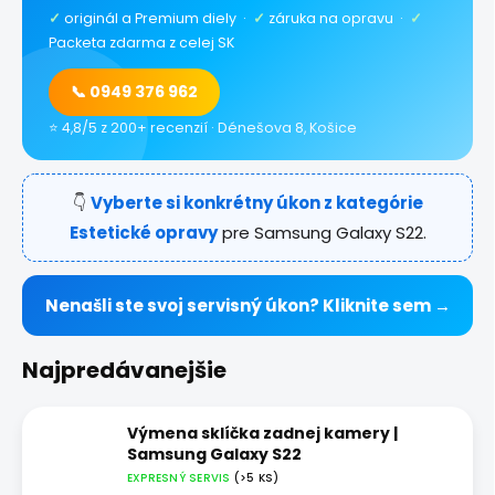
✓
originál a Premium diely ·
✓
záruka na opravu ·
✓
Packeta zdarma z celej SK
📞 0949 376 962
⭐ 4,8/5 z 200+ recenzií · Dénešova 8, Košice
👇
Vyberte si konkrétny úkon z kategórie
Estetické opravy
pre Samsung Galaxy S22.
Nenašli ste svoj servisný úkon? Kliknite sem →
Najpredávanejšie
Výmena sklíčka zadnej kamery |
Samsung Galaxy S22
EXPRESNÝ SERVIS
(>5 KS)