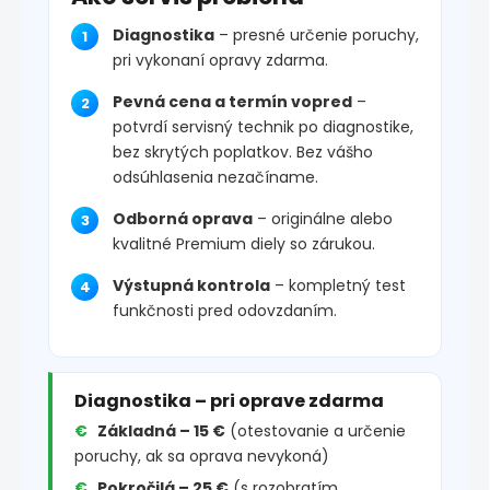
Diagnostika
– presné určenie poruchy,
pri vykonaní opravy zdarma.
Pevná cena a termín vopred
–
potvrdí servisný technik po diagnostike,
bez skrytých poplatkov. Bez vášho
odsúhlasenia nezačíname.
Odborná oprava
– originálne alebo
kvalitné Premium diely so zárukou.
Výstupná kontrola
– kompletný test
funkčnosti pred odovzdaním.
Diagnostika – pri oprave zdarma
Základná – 15 €
(otestovanie a určenie
poruchy, ak sa oprava nevykoná)
Pokročilá – 25 €
(s rozobratím