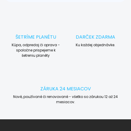
ŠETRÍME PLANÉTU
DARČEK ZDARMA
Kúpa, odpredaj či oprava -
Ku každej objednávke.
spoločne prispejeme k
šetreniu planéty
ZÁRUKA 24 MESIACOV
Nové, používané či renovované - všetko so zárukou 12 až 24
mesiacov.
Z
á