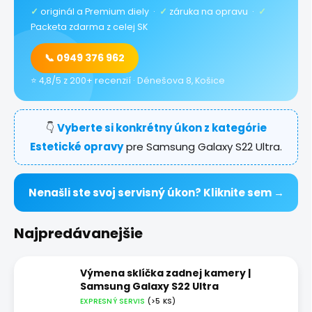
✓
originál a Premium diely ·
✓
záruka na opravu ·
✓
Packeta zdarma z celej SK
📞 0949 376 962
⭐ 4,8/5 z 200+ recenzií · Dénešova 8, Košice
👇
Vyberte si konkrétny úkon z kategórie
Estetické opravy
pre Samsung Galaxy S22 Ultra.
Nenašli ste svoj servisný úkon? Kliknite sem →
Najpredávanejšie
Výmena sklíčka zadnej kamery |
Samsung Galaxy S22 Ultra
EXPRESNÝ SERVIS
(>5 KS)