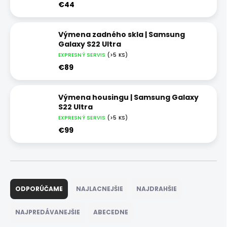
€44
Výmena zadného skla | Samsung
Galaxy S22 Ultra
EXPRESNÝ SERVIS
(>5 KS)
€89
Výmena housingu | Samsung Galaxy
S22 Ultra
EXPRESNÝ SERVIS
(>5 KS)
€99
R
a
ODPORÚČAME
NAJLACNEJŠIE
NAJDRAHŠIE
d
e
NAJPREDÁVANEJŠIE
ABECEDNE
n