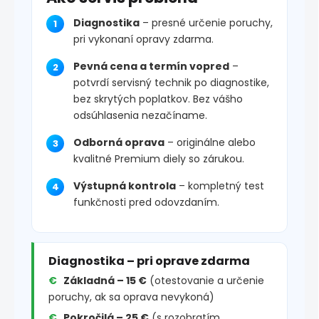
Diagnostika
– presné určenie poruchy,
pri vykonaní opravy zdarma.
Pevná cena a termín vopred
–
potvrdí servisný technik po diagnostike,
bez skrytých poplatkov. Bez vášho
odsúhlasenia nezačíname.
Odborná oprava
– originálne alebo
kvalitné Premium diely so zárukou.
Výstupná kontrola
– kompletný test
funkčnosti pred odovzdaním.
Diagnostika – pri oprave zdarma
Základná – 15 €
(otestovanie a určenie
poruchy, ak sa oprava nevykoná)
Pokročilá – 25 €
(s rozobratím