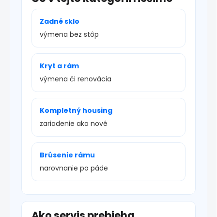
Zadné sklo
výmena bez stôp
Kryt a rám
výmena či renovácia
Kompletný housing
zariadenie ako nové
Brúsenie rámu
narovnanie po páde
Ako servis prebieha