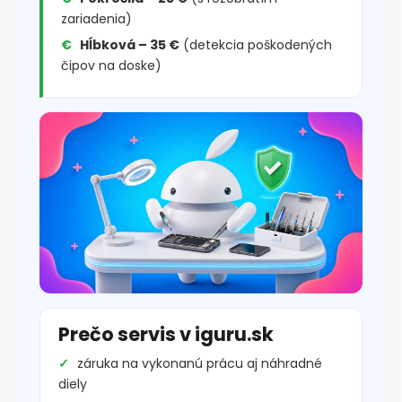
zariadenia)
Hĺbková – 35 €
(detekcia poškodených
čipov na doske)
Prečo servis v iguru.sk
záruka na vykonanú prácu aj náhradné
diely