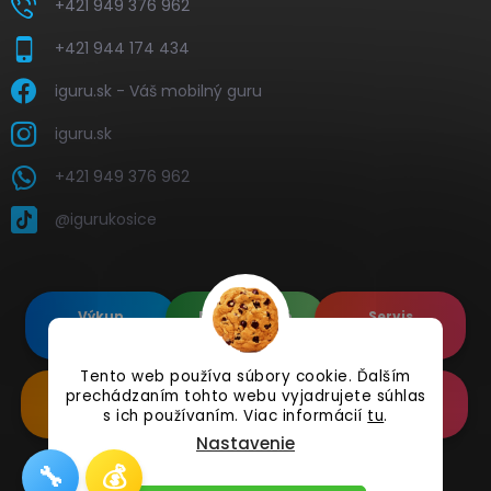
+421 949 376 962
+421 944 174 434
iguru.sk - Váš mobilný guru
iguru.sk
+421 949 376 962
@igurukosice
Výkup
Renovované
Servis
elektroniky
Apple's
elektroniky
Tento web používa súbory cookie. Ďalším
prechádzaním tohto webu vyjadrujete súhlas
Renovované
Doplnkové
Online
Samsung's
Príslušenstvo
Reklamácia
s ich používaním. Viac informácií
tu
.
Nastavenie
🔧
💰