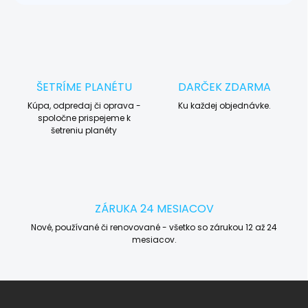
ŠETRÍME PLANÉTU
DARČEK ZDARMA
Kúpa, odpredaj či oprava -
Ku každej objednávke.
spoločne prispejeme k
šetreniu planéty
ZÁRUKA 24 MESIACOV
Nové, používané či renovované - všetko so zárukou 12 až 24
mesiacov.
Z
á