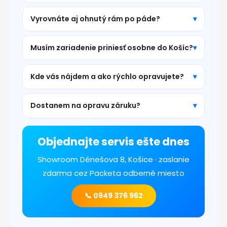
Vyrovnáte aj ohnutý rám po páde?
Musím zariadenie priniesť osobne do Košíc?
Kde vás nájdem a ako rýchlo opravujete?
Dostanem na opravu záruku?
Objednajte servis ešte dnes
Showroom Dénešova 8, Košice · zaslanie
zdarma cez Packeta odberné miesto
📞 0949 376 962