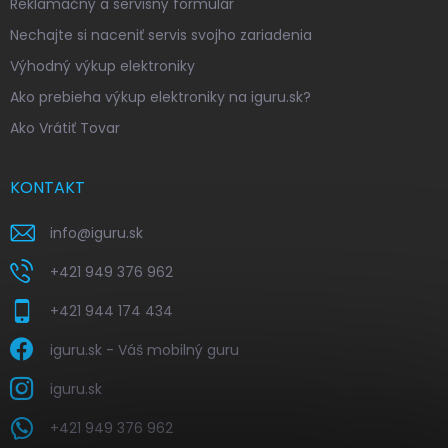
Reklamačný a servisný formulár
Nechajte si naceniť servis svojho zariadenia
Výhodný výkup elektroniky
Ako prebieha výkup elektroniky na iguru.sk?
Ako Vrátiť Tovar
KONTAKT
info
@
iguru.sk
+421 949 376 962
+421 944 174 434
iguru.sk - Váš mobilný guru
iguru.sk
+421 949 376 962