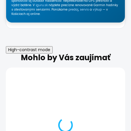
športovcov aj outdoor nadšencov. Neprekonateľná GPS presnosť a
výdrž batérie. V
iguru.sk
nájdete precízne renovované Garmin hodinky
s otestovanými senzormi. Ponúkame
predaj
,
servis
a
výkup
— v
Košiciach aj online.
High-contrast mode
Mohlo by Vás zaujímať
NOVINKA
AKCIA
TRIEDA A
DOPRAVA ZADARMO
TRIEDA A+
ZÁRUKA 24
MESIACOV
Garmin Forerunner 955
Garmin Fenix 7 