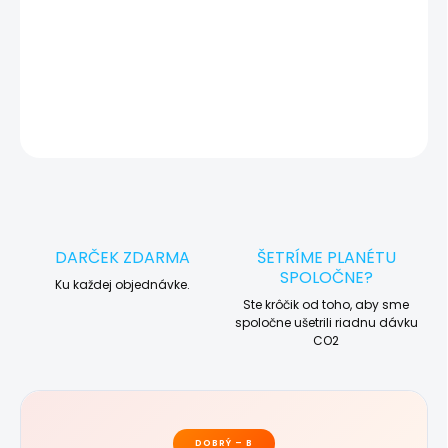
Máte starý smart hodinky? Vykúpime ho a
🔄
ušetríte!
DETAILNÉ INFORMÁCIE
OPÝTAŤ SA
STRÁŽIŤ
DARČEK ZDARMA
ŠETRÍME PLANÉTU
SPOLOČNE?
Ku každej objednávke.
Ste krôčik od toho, aby sme
spoločne ušetrili riadnu dávku
CO2
DOBRÝ – B