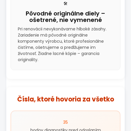
🛠️
Pôvodné originálne diely –
ošetrené, nie vymenené
Pri renovácii nevykonávame hlboké zásahy.
Zariadenie má pôvodné originálne
komponenty výrobcu, ktoré profesionálne
čistíme, ošetrujeme a predlžujeme im
životnosť. Žiadne lacné kópie – garancia
originality.
Čísla, ktoré hovoria za všetko
35
bodov diagnostiky pred odoslaním