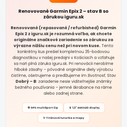
Renovované Garmin Epix 2 – stav B so
zárukou iguru.sk
Renovované (repasované / refurbished) Garmin
Epix 2 z iguru.sk je rozumná voľba, ak chcete
originálne značkové zariadenie so zárukou za
výrazne nižšiu cenu než pri novom kuse.
Tento
konkrétny kus prešiel kompletnou 35-bodovou
diagnostikou v našej predajni v Košiciach a vzťahuje
sa naň plná záruka iguru.sk. Pri renovácii nerobíme
hlboké zásahy – pôvodné originálne diely výrobcu
čistíme, ošetrujeme a predlžujeme im životnosť. Stav
Dobrý – B
: zariadenie nesie viditeľnejšie známky
bežného používania – jemné škrabance na ráme
alebo zadnej strane.
⚙️ GPS multišport čip
📱 1,3" AMOLED displej
✨ Titánová lunetka a mapy