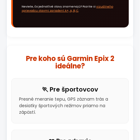
Neviete, čo jednotlivé stavy znamenajú? Pozrite si
vizuálneho
sprievodcu stavmi zariadení A+, A, B, C
.
Pre koho sú Garmin Epix 2
ideálne?
🏃 Pre športovcov
Presné meranie tepu, GPS záznam trás a
desiatky športových režimov priamo na
zápästí.