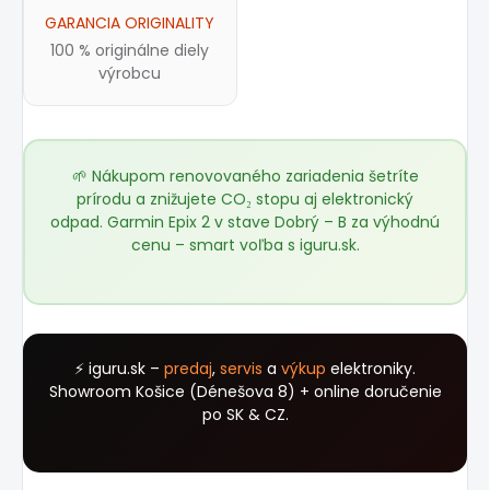
GARANCIA ORIGINALITY
100 % originálne diely
výrobcu
🌱 Nákupom renovovaného zariadenia šetríte
prírodu a znižujete CO₂ stopu aj elektronický
odpad. Garmin Epix 2 v stave Dobrý – B za výhodnú
cenu – smart voľba s
iguru.sk
.
⚡ iguru.sk –
predaj
,
servis
a
výkup
elektroniky.
Showroom Košice (Dénešova 8) + online doručenie
po SK & CZ.