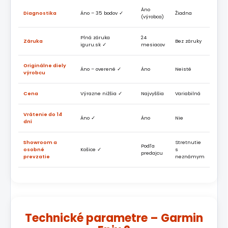
Áno
Diagnostika
Áno – 35 bodov ✓
Žiadna
(výrobca)
Plná záruka
24
Záruka
Bez záruky
iguru.sk ✓
mesiacov
Originálne diely
Áno – overené ✓
Áno
Neisté
výrobcu
Cena
Výrazne nižšia ✓
Najvyššia
Variabilná
Vrátenie do 14
Áno ✓
Áno
Nie
dní
Showroom a
Stretnutie
Podľa
osobné
Košice ✓
s
predajcu
prevzatie
neznámym
Technické parametre – Garmin