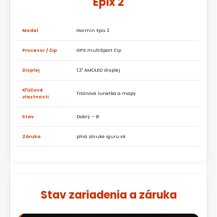
Epix 2
Model
Garmin Epix 2
Procesor / čip
GPS multišport čip
Displej
1,3" AMOLED displej
Kľúčové
Titánová lunetka a mapy
vlastnosti
Stav
Dobrý – B
Záruka
plná záruka iguru.sk
Stav zariadenia a záruka