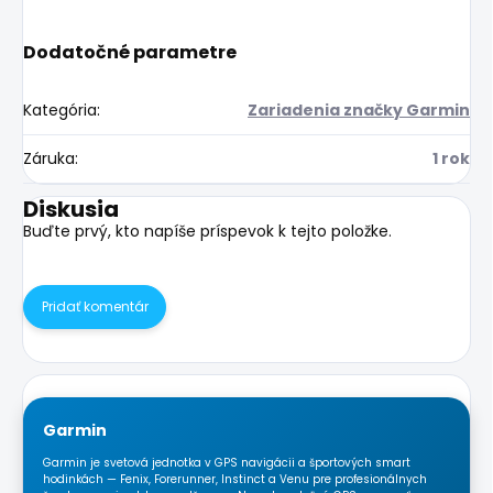
Dodatočné parametre
Kategória
:
Zariadenia značky Garmin
Záruka
:
1 rok
Diskusia
Buďte prvý, kto napíše príspevok k tejto položke.
Pridať komentár
Garmin
Garmin je svetová jednotka v GPS navigácii a športových smart
hodinkách — Fenix, Forerunner, Instinct a Venu pre profesionálnych