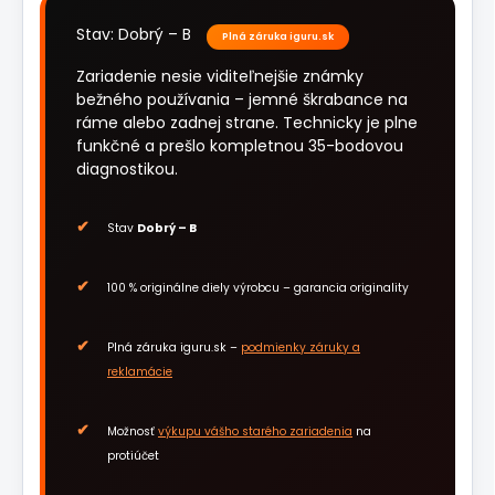
Stav: Dobrý – B
Plná záruka iguru.sk
Zariadenie nesie viditeľnejšie známky
bežného používania – jemné škrabance na
ráme alebo zadnej strane. Technicky je plne
funkčné a prešlo kompletnou 35-bodovou
diagnostikou.
Stav
Dobrý – B
100 % originálne diely výrobcu – garancia originality
Plná záruka iguru.sk –
podmienky záruky a
reklamácie
Možnosť
výkupu vášho starého zariadenia
na
protiúčet