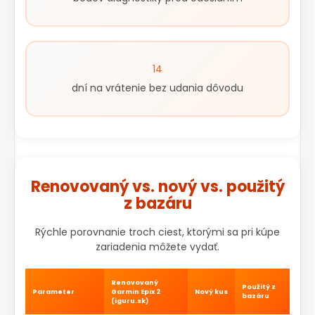
14
dní na vrátenie bez udania dôvodu
Renovovaný vs. nový vs. použitý
z bazáru
Rýchle porovnanie troch ciest, ktorými sa pri kúpe
zariadenia môžete vydať.
Renovovaný
Použitý z
Parameter
Garmin Epix 2
Nový kus
bazáru
(iguru.sk)