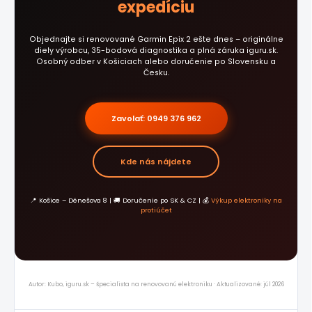
expedíciu
Objednajte si renovované Garmin Epix 2 ešte dnes – originálne
diely výrobcu, 35-bodová diagnostika a plná záruka iguru.sk.
Osobný odber v Košiciach alebo doručenie po Slovensku a
Česku.
Zavolať: 0949 376 962
Kde nás nájdete
📍 Košice – Dénešova 8 | 🚚 Doručenie po SK & CZ | 💰
Výkup elektroniky na
protiúčet
Autor: Kubo, iguru.sk – špecialista na renovovanú elektroniku · Aktualizované: júl 2026