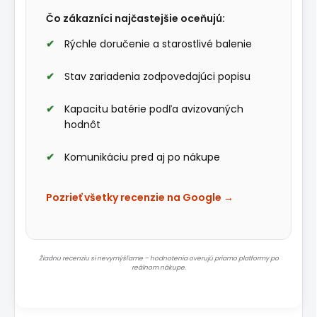
Čo zákazníci najčastejšie oceňujú:
Rýchle doručenie a starostlivé balenie
Stav zariadenia zodpovedajúci popisu
Kapacitu batérie podľa avizovaných
hodnôt
Komunikáciu pred aj po nákupe
Pozrieť všetky recenzie na Google →
Žiadnu recenziu si nevymýšľame – hodnotenia overujú priamo platformy po
reálnom nákupe.