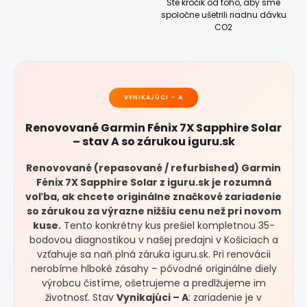
Ste krôčik od toho, aby sme
spoločne ušetrili riadnu dávku
CO2
VYNIKAJÚCI – A
Renovované Garmin Fénix 7X Sapphire Solar
– stav A so zárukou iguru.sk
Renovované (repasované / refurbished) Garmin
Fénix 7X Sapphire Solar z iguru.sk je rozumná
voľba, ak chcete originálne značkové zariadenie
so zárukou za výrazne nižšiu cenu než pri novom
kuse.
Tento konkrétny kus prešiel kompletnou 35-
bodovou diagnostikou v našej predajni v Košiciach a
vzťahuje sa naň plná záruka iguru.sk. Pri renovácii
nerobíme hlboké zásahy – pôvodné originálne diely
výrobcu čistíme, ošetrujeme a predlžujeme im
životnosť. Stav
Vynikajúci – A
: zariadenie je v