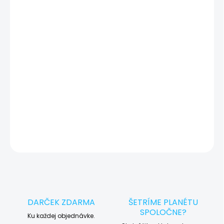
a pripravené na prevzatie v Showroom iguru.sk v Košiciach.
Otestovaný a pripravený pre vás
✔
Máte starý smart hodinky? Vykúpime ho a
🔄
ušetríte!
DETAILNÉ INFORMÁCIE
OPÝTAŤ SA
STRÁŽIŤ
DARČEK ZDARMA
ŠETRÍME PLANÉTU
SPOLOČNE?
Ku každej objednávke.