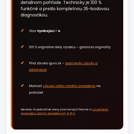
detailnom pohľade. Technicky je 100 %
funkčné a prešlo kompletnou 35-bodovou
diagnostikou.
Stav
Vynikajúci – A
100 % originálne diely výrobcu – garancia originality
Plná záruka iguru.sk –
podmienky záruky a
reklamácie
Možnosť
výkupu vášho starého zariadenia
na
protiúčet
Neviete, čo jednotlivé stavy znamenajú? Pozrite si
vizuálneho
sprievodcu stavmi zariadení A+, A, B, C
.