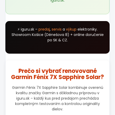
iguru.sk
.
⚡ iguru.sk –
predaj
,
servis
a
výkup
elektroniky.
Showroom Košice (Dénešova 8) + online doručenie
po SK & CZ.
Prečo si vybrať renovované
Garmin Fénix 7X Sapphire Solar?
Garmin Fénix 7X Sapphire Solar kombinuje overenú
kvalitu značky Garmin s dôkladnou prípravou v
iguru.sk – každý kus pred predajom prechádza
kompletným testovaním a kontrolou originality
dielov.