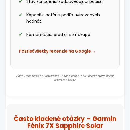
Stav zariadenia zodpovedajúci popisu
Kapacitu batérie podľa avizovaných
hodnôt
Komunikáciu pred aj po nákupe
Pozrieť všetky recenzie na Google →
Žiadnu recenziu si nevymýšľame – hodnotenia overujú priamo platformy po
reálnom nákupe.
Často kladené otázky – Garmin
Fénix 7X Sapphire Solar