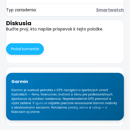
Typ zariadenia
:
Smartwatch
Diskusia
Buďte prvý, kto napíše príspevok k tejto položke.
Pridať komentár
Garmin
Garmin je svetová jednotka v GPS navigácii a športových smart
hodinkách — Fenix, Forerunner, Instinct a Venu pre profesionálnych
športovcov aj outdoor nadšencov. Neprekonateľná GPS presnosť a
výdrž batérie. V
iguru.sk
nájdete precízne renovované Garmin hodinky
s otestovanými senzormi. Ponúkame
predaj
,
servis
a
výkup
— v
Košiciach aj online.