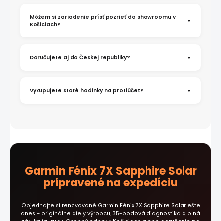
Môžem si zariadenie prísť pozrieť do showroomu v
Košiciach?
Doručujete aj do Českej republiky?
Vykupujete staré hodinky na protiúčet?
Garmin Fénix 7X Sapphire Solar
pripravené na expedíciu
Objednajte si renovované Garmin Fénix 7X Sapphire Solar ešte
dnes – originálne diely výrobcu, 35-bodová diagnostika a plná