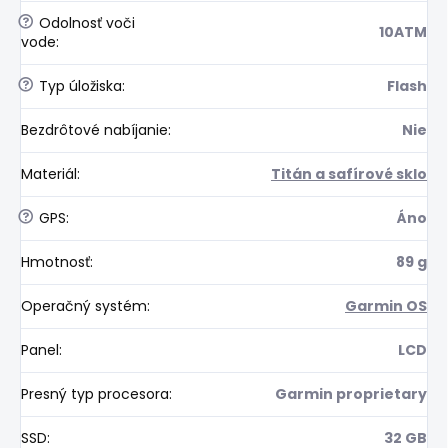
?
Odolnosť voči
10ATM
vode
:
?
Typ úložiska
:
Flash
Bezdrôtové nabíjanie
:
Nie
Materiál
:
Titán a safírové sklo
?
GPS
:
Áno
Hmotnosť
:
89 g
Operačný systém
:
Garmin OS
Panel
:
LCD
Presný typ procesora
:
Garmin proprietary
SSD
:
32 GB