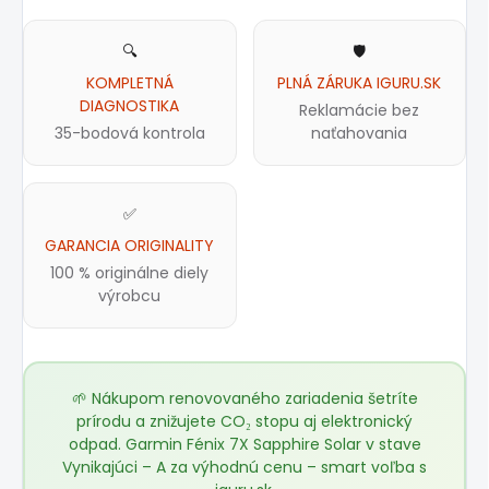
🔍
🛡️
KOMPLETNÁ
PLNÁ ZÁRUKA IGURU.SK
DIAGNOSTIKA
Reklamácie bez
35-bodová kontrola
naťahovania
✅
GARANCIA ORIGINALITY
100 % originálne diely
výrobcu
🌱 Nákupom renovovaného zariadenia šetríte
prírodu a znižujete CO₂ stopu aj elektronický
odpad. Garmin Fénix 7X Sapphire Solar v stave
Vynikajúci – A za výhodnú cenu – smart voľba s