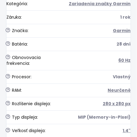
Kategória
:
Zariadenia značky Garmin
Záruka
:
1 rok
?
Značka
:
Garmin
?
Batéria
:
28 dní
?
Obnovovacia
60 Hz
frekvencia
:
?
Procesor
:
Vlastný
?
RAM
:
Neurčené
?
Rozlíšenie displeja
:
280 x 280 px
?
Typ displeja
:
MIP (Memory-in-Pixel)
?
Veľkosť displeja
:
1.4"