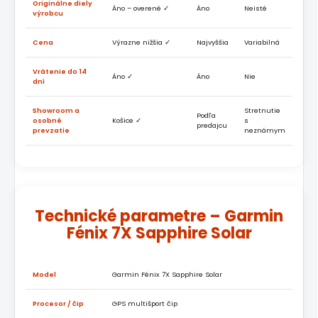
Originálne diely
Áno – overené ✓
Áno
Neisté
výrobcu
Cena
Výrazne nižšia ✓
Najvyššia
Variabilná
Vrátenie do 14
Áno ✓
Áno
Nie
dní
Showroom a
Stretnutie
Podľa
osobné
Košice ✓
s
predajcu
prevzatie
neznámym
Technické parametre – Garmin
Fénix 7X Sapphire Solar
Model
Garmin Fénix 7X Sapphire Solar
Procesor / čip
GPS multišport čip