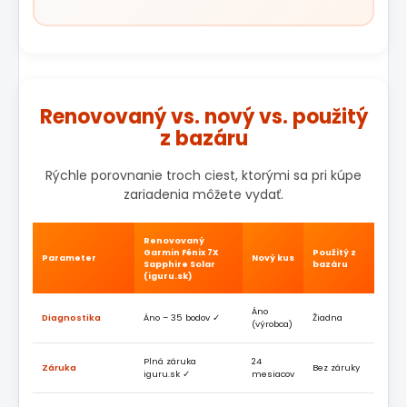
Renovovaný vs. nový vs. použitý
z bazáru
Rýchle porovnanie troch ciest, ktorými sa pri kúpe
zariadenia môžete vydať.
Renovovaný
Garmin Fénix 7X
Použitý z
Parameter
Nový kus
Sapphire Solar
bazáru
(iguru.sk)
Áno
Diagnostika
Áno – 35 bodov ✓
Žiadna
(výrobca)
Plná záruka
24
Záruka
Bez záruky
iguru.sk ✓
mesiacov