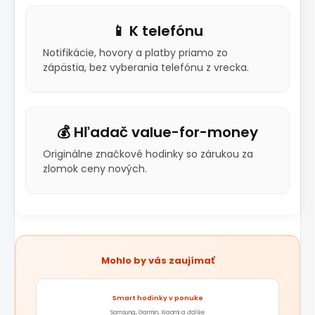
📱 K telefónu
Notifikácie, hovory a platby priamo zo
zápästia, bez vyberania telefónu z vrecka.
💰 Hľadač value-for-money
Originálne značkové hodinky so zárukou za
zlomok ceny nových.
Mohlo by vás zaujímať
Smart hodinky v ponuke
Samsung, Garmin, Xiaomi a ďalšie