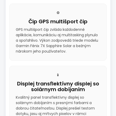
⚙️
Čip GPS multišport čip
GPS multišport čip zvláda každodenné
aplikácie, komunikáciu aj multitasking plynulo
a spoľahlivo. Výkon zodpovedá triede modelu
Garmin Fénix 7X Sapphire Solar a bežným
nárokom jeho používateľov.
📱
Displej transflektívny displej so
solárnym dobíjaním
Kvalitný panel transflektívny displej so
solárnym dobíjaním s presnými farbami a
dobrou čitateľnosťou. Displej prešiel testom
dotyku, jasu aj mŕtvych pixelov v rámci