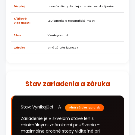
Displej
transflektívny displej so solárnym dobíjaním
Kľúčové
LED baterka a topografické mapy
vlastnosti
Stav
Vynikajúci – A
Záruka
plná záruka iguru.sk
Stav zariadenia a záruka
Stav: Vynikajúci – A
Plná záruka iguru.sk
Zariadenie je v skvelom stave len s
minimálnymi známkami používania –
maximálne drobné stopy viditeľné pri