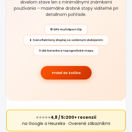
skvelom stave len s minimálnymi známkami
používania – maximálne drobné stopy viditeľné pri
detailnom pohľade.
⚙️ GPS multišport čip
📱 transflektívny displej so solárnym dobíjaním
✨ LED baterka a topografické mapy
Pridať do košíka
⭐⭐⭐⭐⭐
4,8 / 5
z
200+ recenzií
na Google a Heureka · Overené zákazníkmi