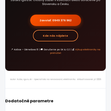
záruka iguru.sk. Osobný odber v Košiciach alebo doručenie po
Slovensku a Česku.
Zavolať: 0949 376 962
Kde nás nájdete
📍 Košice – Dénešova 8 | 🚚 Doručenie po SK & CZ | 💰
Výkup elektroniky na
protiúčet
Autor: Kubo, iguru.sk – špecialista na renovovanú elektroniku · Aktualizované: júl 2026
Dodatočné parametre