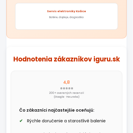
Servis elektroniky Košice
Batérie, displeje, diagnostika
Hodnotenia zákazníkov iguru.sk
4,8
⭐⭐⭐⭐⭐
200+ overených recenzií
(Google · Heureka)
Čo zákazníci najčastejšie oceňujú:
Rýchle doručenie a starostlivé balenie