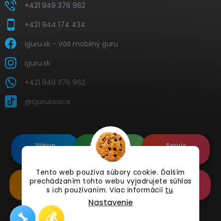
+421 949 376 962
+421 944 174 434
iguru.sk - Váš mobilný guru
iguru.sk
+421 949 376 962
@igurukosice
Výkup
Renovované
Servis
elektroniky
Apple's
elektroniky
Tento web používa súbory cookie. Ďalším
Renovované
Doplnkové
Online
prechádzaním tohto webu vyjadrujete súhlas
Samsung's
Príslušenstvo
Reklamácia
s ich používaním. Viac informácií
tu
.
Nastavenie
🔧
💰