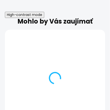
High-contrast mode
Mohlo by Vás zaujímať
AKCIA
TRIEDA A
DOPRAVA ZADARMO
ZÁRUKA 24
MESIACOV
TRIEDA A+
ZÁRUKA 24
MESIACOV
Garmin Fenix 7 Pro
Garmin Epix Pro 
Solar | Stav: Vynikajúci
Stav: Vynikajúc
– A
499,00 €
499,00 €