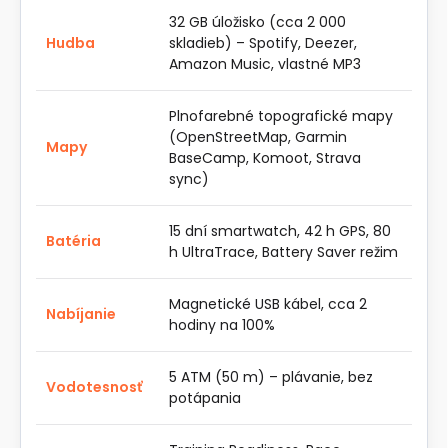
32 GB úložisko (cca 2 000
Hudba
skladieb) – Spotify, Deezer,
Amazon Music, vlastné MP3
Plnofarebné topografické mapy
(OpenStreetMap, Garmin
Mapy
BaseCamp, Komoot, Strava
sync)
15 dní smartwatch, 42 h GPS, 80
Batéria
h UltraTrace, Battery Saver režim
Magnetické USB kábel, cca 2
Nabíjanie
hodiny na 100%
5 ATM (50 m) – plávanie, bez
Vodotesnosť
potápania