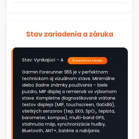
Stav zariadenia a záruka
Stav: Vynikajúci – A
12 mesiacov záruka
Garmin Forerunner 955 je v perfektnom
technickom aj vizuálnom stave. Minimálne
alebo žiadne známky používania – biele
puzdro, MIP displej a remienok vo výbornom
stave. Kompletne diagnostikované vrátane
testov displeja (MIP, touchscreen, tlačidlá),
všetkých senzorov (tep, EKG, SpO₂, teplota,
barometer, kompas), multi-band GPS,
stiahnutia máp, synchronizácie hudby,
Bluetooth, ANT+, batérie a nabíjania.