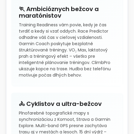
🏃 Ambicióznych bežcov a
maratónistov
Training Readiness vám povie, kedy je čas
tvrdiť a kedy si vzať oddych. Race Predictor
odhadne váš čas v cieľovej vzdialenosti.
Garmin Coach poskytuje bezplatné
štruktúrované tréningy. VO₂ Max, laktatový
prah a tréningový efekt – všetko pre
inteligentné plánovanie tréningov. ClimbPro
ukazuje kopce na trase. Hudba bez telefónu
motivuje počas dlhých behov.
🚴 Cyklistov a ultra-bežcov
Plnofarebné topografické mapy s
synchronizáciou z Komoot, Strava a Garmin
Explore. Multi-band GPS presne zachytáva
trasu aj v mestách a lesoch. 15 dní výdrž –