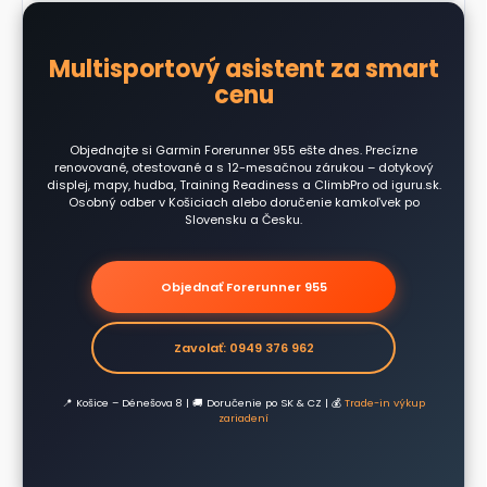
férové ocenenie.
sa predával za odporúčanú cenu okolo 549 €.
Precízne renovované zariadenie v stave
Multisportový asistent za smart
Vynikajúci – A ponúkame za výrazne nižšiu
cenu – Multi-band GPS, mapy, hudba, Training
cenu
Readiness a ClimbPro za smart cenu.
Podrobné podmienky na stránke
Záruka a
Objednajte si Garmin Forerunner 955 ešte dnes. Precízne
reklamácie
.
renovované, otestované a s 12-mesačnou zárukou – dotykový
displej, mapy, hudba, Training Readiness a ClimbPro od iguru.sk.
Osobný odber v Košiciach alebo doručenie kamkoľvek po
Slovensku a Česku.
Objednať Forerunner 955
Zavolať: 0949 376 962
📍 Košice – Dénešova 8 | 🚚 Doručenie po SK & CZ | 💰
Trade-in výkup
zariadení