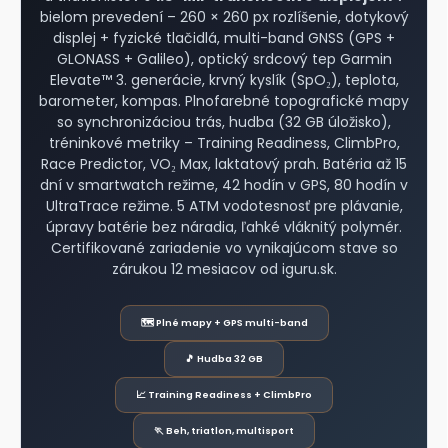
bielom prevedení – 260 × 260 px rozlíšenie, dotykový
displej + fyzické tlačidlá, multi-band GNSS (GPS +
GLONASS + Galileo), optický srdcový tep Garmin
Elevate™ 3. generácie, krvný kyslík (SpO₂), teplota,
barometer, kompas. Plnofarebné topografické mapy
so synchronizáciou trás, hudba (32 GB úložisko),
tréninkové metriky – Training Readiness, ClimbPro,
Race Predictor, VO₂ Max, laktatový prah. Batéria až 15
dní v smartwatch režime, 42 hodín v GPS, 80 hodín v
UltraTrace režime. 5 ATM vodotesnosť pre plávanie,
úpravy batérie bez náradia, ľahké vláknitý polymér.
Certifikované zariadenie vo vynikajúcom stave so
zárukou 12 mesiacov od iguru.sk.
🗺️ Plné mapy + GPS multi-band
🎵 Hudba 32 GB
📈 Training Readiness + ClimbPro
🏃 Beh, triatlon, multisport