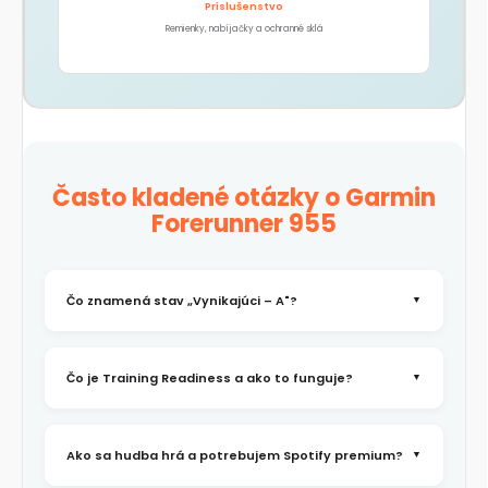
Príslušenstvo
Remienky, nabíjačky a ochranné sklá
Často kladené otázky o Garmin
Forerunner 955
Čo znamená stav „Vynikajúci – A"?
▼
Stav „Vynikajúci – A" znamená, že hodinky
Čo je Training Readiness a ako to funguje?
▼
majú minimálne alebo žiadne známky
používania. Biele puzdro, MIP displej a remienok
sú vo výbornom stave. Zariadenie prešlo
Training Readiness je metrika, ktorá vám
kompletnou diagnostikou vrátane testov
Ako sa hudba hrá a potrebujem Spotify premium?
▼
povie, či ste fyzicky a mentálne pripravení na
displeja, touchscreenu, fyzických tlačidiel,
tvrdý tréning alebo potrebujete obnovu.