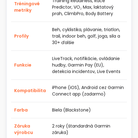
Training Readiness, Race
Tréningové
Predictor, VO₂ Max, laktatový
metriky
prah, ClimbPro, Body Battery
Beh, cyklistika, plávanie, triatlon,
Profily
trail, indoor beh, golf, joga, sila a
30+ ďalšie
LiveTrack, notifikácie, ovládanie
Funkcie
hudby, Garmin Pay (EU),
detekcia incidentov, Live Events
iPhone (iOS), Android cez Garmin
Kompatibilita
Connect app (zadarmo)
Farba
Biela (Blackstone)
Záruka
2 roky (štandardná Garmin
výrobcu
záruka)