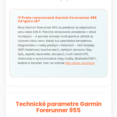
💡 Prečo renovované Garmin Forerunner 955
od iguru.sk?
Nový Garmin Forerunner 955 sa predával za odporúčanú
cenu okolo 549 €. Precízne renovované zariadenie v stave
Vynikajúci – A ponúka rovnaký multisportový zážitok za
výrazne nižšiu cenu. Každý kus prechádza kompletnou
diagnostikou v našej predajni v Košiciach – test displeja
(MIP čitateľnosť, touchscreen), všetkých senzorov (tep,
SpO₂, teplota, barometer, kompas), multi-band GPS,
stiahnutia a synchronizácie máp, hudby, Bluetooth/ANT+,
batérie a tlačidiel. Viac na stránke
Náš proces renovácie
.
Technické parametre Garmin
Forerunner 955