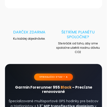
OPÝTAŤ SA
STRÁŽIŤ
DARČEK ZDARMA
ŠETRÍME PLANÉTU
SPOLOČNE?
Ku každej objednávke.
Ste krôčik od toho, aby sme
spoločne ušetrili riadnu dávku
CO2
VYNIKAJÚCI STAV – A
Garmin Forerunner 955
Black
– Precízne
renovované
Špecializované multisportové GPS hodinky pre bežcov
a triatlonistov s
1.3" MIP transflective displejom
v