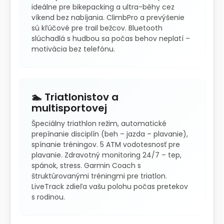
ideálne pre bikepacking a ultra-běhy cez
víkend bez nabíjania. ClimbPro a prevýšenie
sú kľúčové pre trail bežcov. Bluetooth
slúchadlá s hudbou sa počas behov neplatí –
motivácia bez telefónu.
🏊 Triatlonistov a
multisportovej
Špeciálny triathlon režim, automatické
prepínanie disciplín (beh – jazda – plavanie),
spínanie tréningov. 5 ATM vodotesnosť pre
plavanie. Zdravotný monitoring 24/7 – tep,
spánok, stress. Garmin Coach s
štruktúrovanými tréningmi pre triatlon.
LiveTrack zdieľa vašu polohu počas pretekov
s rodinou.