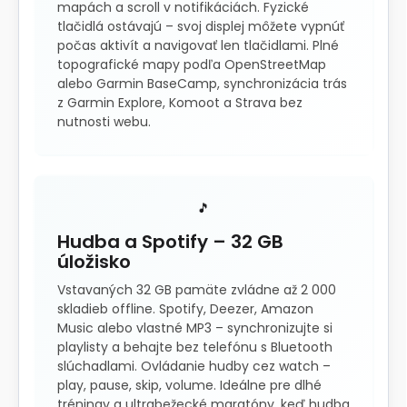
mapách a scroll v notifikáciách. Fyzické
tlačidlá ostávajú – svoj displej môžete vypnúť
počas aktivít a navigovať len tlačidlami. Plné
topografické mapy podľa OpenStreetMap
alebo Garmin BaseCamp, synchronizácia trás
z Garmin Explore, Komoot a Strava bez
nutnosti webu.
🎵
Hudba a Spotify – 32 GB
úložisko
Vstavaných 32 GB pamäte zvládne až 2 000
skladieb offline. Spotify, Deezer, Amazon
Music alebo vlastné MP3 – synchronizujte si
playlisty a behajte bez telefónu s Bluetooth
slúchadlami. Ovládanie hudby cez watch –
play, pause, skip, volume. Ideálne pre dlhé
tréningy a ultrabežecké maratóny, keď hudba