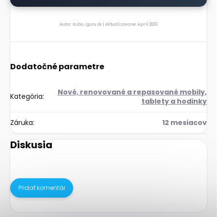
Autor: Kubo, iguru.sk | Aktualizované: Apríl 2026
Dodatočné parametre
Nové, renovované a repasované mobily,
Kategória
:
tablety a hodinky
Záruka
:
12 mesiacov
Diskusia
Buďte prvý, kto napíše príspevok k tejto položke.
Pridať komentár