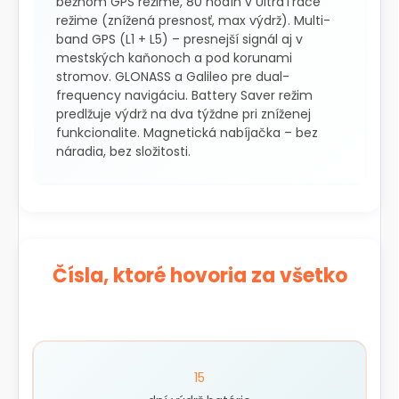
bežnom GPS režime, 80 hodín v UltraTrace
režime (znížená presnosť, max výdrž). Multi-
band GPS (L1 + L5) – presnejší signál aj v
mestských kaňonoch a pod korunami
stromov. GLONASS a Galileo pre dual-
frequency navigáciu. Battery Saver režim
predlžuje výdrž na dva týždne pri zníženej
funkcionalite. Magnetická nabíjačka – bez
náradia, bez složitosti.
Čísla, ktoré hovoria za všetko
15