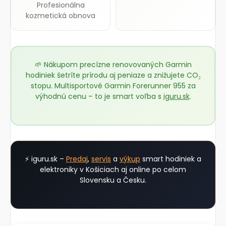
Profesionálna
kozmetická obnova
🌱 Nákupom precízne renovovaných Garmin
hodiniek šetríte prírodu aj peniaze a znižujete CO₂
stopu. Multisportové Garmin Forerunner 955 za
výhodnú cenu – to je smart voľba s
iguru.sk
.
⚡ iguru.sk –
Predaj
,
servis
a
výkup
smart hodiniek a
elektroniky v Košiciach aj online po celom
Slovensku a Česku.