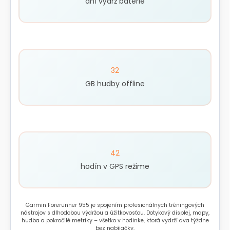
dní výdrž batérie
32
GB hudby offline
42
hodín v GPS režime
Garmin Forerunner 955 je spojením profesionálnych tréningových
nástrojov s dlhodobou výdržou a úžitkovosťou. Dotykový displej, mapy,
hudba a pokročilé metriky – všetko v hodinke, ktorá vydrží dva týždne
bez nabíjačky.