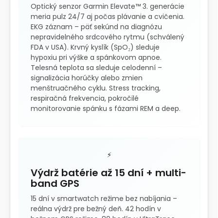
Optický senzor Garmin Elevate™ 3. generácie
meria pulz 24/7 aj počas plávanie a cvičenia.
EKG záznam – päť sekúnd na diagnózu
nepravidelného srdcového rytmu (schválený
FDA v USA). Krvný kyslík (SpO₂) sleduje
hypoxiu pri výške a spánkovom apnoe.
Telesná teplota sa sleduje celodenní –
signalizácia horúčky alebo zmien
menštruačného cyklu. Stress tracking,
respiračná frekvencia, pokročilé
monitorovanie spánku s fázami REM a deep.
⚡
Výdrž batérie až 15 dní + multi-
band GPS
15 dní v smartwatch režime bez nabíjania –
reálna výdrž pre bežný deň. 42 hodín v