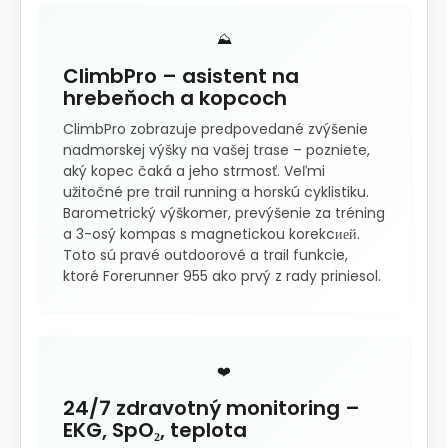
⛰️
ClimbPro – asistent na
hrebeňoch a kopcoch
ClimbPro zobrazuje predpovedané zvýšenie
nadmorskej výšky na vašej trase – pozniete,
aký kopec čaká a jeho strmosť. Veľmi
užitočné pre trail running a horskú cyklistiku.
Barometrický výškomer, prevýšenie za tréning
a 3-osý kompas s magnetickou korekcией.
Toto sú pravé outdoorové a trail funkcie,
ktoré Forerunner 955 ako prvý z rady priniesol.
❤️
24/7 zdravotný monitoring –
EKG, SpO₂, teplota