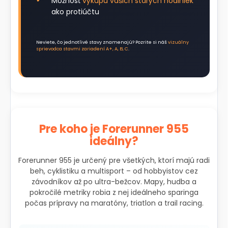
Možnosť
výkupu vašich starých hodiniek
ako protiúčtu
Neviete, čo jednotlivé stavy znamenajú? Pozrite si náš
vizuálny
sprievodca stavmi zariadení A+, A, B, C
.
Pre koho je Forerunner 955
ideálny?
Forerunner 955 je určený pre všetkých, ktorí majú radi
beh, cyklistiku a multisport – od hobbyistov cez
závodníkov až po ultra-bežcov. Mapy, hudba a
pokročilé metriky robia z nej ideálneho sparinga
počas prípravy na maratóny, triatlon a trail racing.