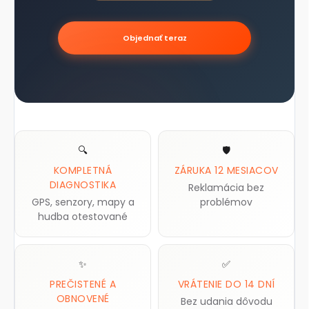
Objednať teraz
🔍
🛡️
KOMPLETNÁ
ZÁRUKA 12 MESIACOV
DIAGNOSTIKA
Reklamácia bez
GPS, senzory, mapy a
problémov
hudba otestované
✨
✅
PREČISTENÉ A
VRÁTENIE DO 14 DNÍ
OBNOVENÉ
Bez udania dôvodu