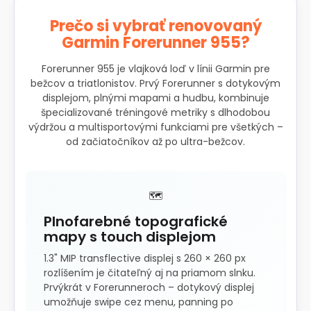
Prečo si vybrať renovovaný
Garmin Forerunner 955?
Forerunner 955 je vlajková loď v línii Garmin pre
bežcov a triatlonistov. Prvý Forerunner s dotykovým
displejom, plnými mapami a hudbu, kombinuje
špecializované tréningové metriky s dlhodobou
výdržou a multisportovými funkciami pre všetkých –
od začiatočníkov až po ultra-bežcov.
🗺️
Plnofarebné topografické
mapy s touch displejom
1.3" MIP transflective displej s 260 × 260 px
rozlíšením je čitateľný aj na priamom slnku.
Prvýkrát v Forerunneroch – dotykový displej
umožňuje swipe cez menu, panning po