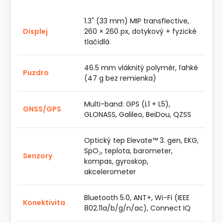
1.3" (33 mm) MIP transflective,
Displej
260 × 260 px, dotykový + fyzické
tlačidlá
46.5 mm vláknitý polymér, ľahké
Puzdro
(47 g bez remienka)
Multi-band: GPS (L1 + L5),
GNSS/GPS
GLONASS, Galileo, BeiDou, QZSS
Optický tep Elevate™ 3. gen, EKG,
SpO₂, teplota, barometer,
Senzory
kompas, gyroskop,
akcelerometer
Bluetooth 5.0, ANT+, Wi-Fi (IEEE
Konektivita
802.11a/b/g/n/ac), Connect IQ