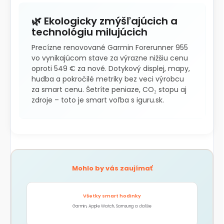
🌿 Ekologicky zmýšľajúcich a
technológiu milujúcich
Precízne renovované Garmin Forerunner 955
vo vynikajúcom stave za výrazne nižšiu cenu
oproti 549 € za nové. Dotykový displej, mapy,
hudba a pokročilé metriky bez veci výrobcu
za smart cenu. Šetríte peniaze, CO₂ stopu aj
zdroje – toto je smart voľba s iguru.sk.
Mohlo by vás zaujímať
Všetky smart hodinky
Garmin, Apple Watch, Samsung a ďalšie