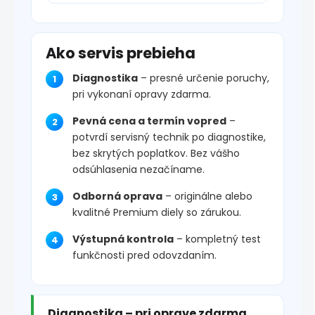
Ako servis prebieha
Diagnostika
– presné určenie poruchy,
pri vykonaní opravy zdarma.
Pevná cena a termín vopred
–
potvrdí servisný technik po diagnostike,
bez skrytých poplatkov. Bez vášho
odsúhlasenia nezačíname.
Odborná oprava
– originálne alebo
kvalitné Premium diely so zárukou.
Výstupná kontrola
– kompletný test
funkčnosti pred odovzdaním.
Diagnostika – pri oprave zdarma