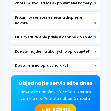
Zhorší sa kvalita fotiek po výmene kamery?
Proximity senzor nezhasína displej pri
hovore
Musím zariadenie priniesť osobne do Košíc?
Kde vás nájdem a ako rýchlo opravujete?
Dostanem na opravu záruku?
Objednajte servis ešte dnes
Showroom Dénešova 8, Košice · zaslanie
zdarma cez Packeta odberné miesto
📞 0949 376 962