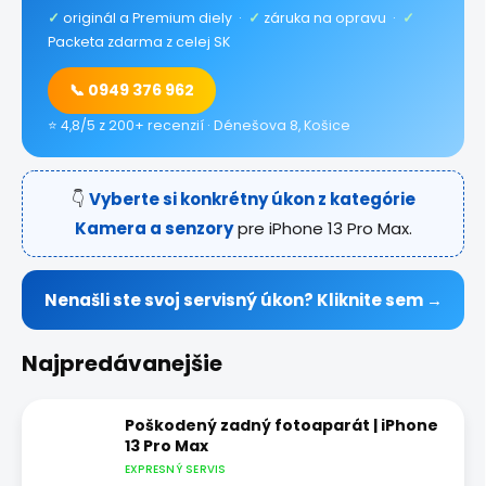
✓
originál a Premium diely ·
✓
záruka na opravu ·
✓
Packeta zdarma z celej SK
📞 0949 376 962
⭐ 4,8/5 z 200+ recenzií · Dénešova 8, Košice
👇
Vyberte si konkrétny úkon z kategórie
Kamera a senzory
pre iPhone 13 Pro Max.
Nenašli ste svoj servisný úkon? Kliknite sem →
Najpredávanejšie
Poškodený zadný fotoaparát | iPhone
13 Pro Max
EXPRESNÝ SERVIS