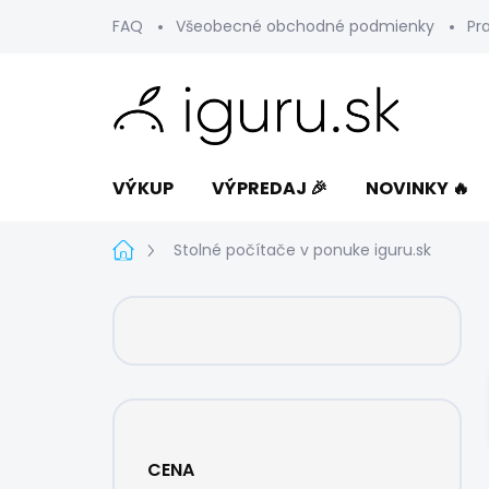
Prejsť
FAQ
Všeobecné obchodné podmienky
Pr
na
obsah
VÝKUP
VÝPREDAJ 🎉
NOVINKY 🔥
Domov
Stolné počítače v ponuke iguru.sk
B
o
č
n
ý
p
a
CENA
n