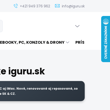
Zistenie ceny servisu elektroniky na iguru.sk
Kontakt
Ak
+421 949 376 962
info@iguru.sk
PRÁZDNY KOŠÍK
ať
NÁKUPNÝ
KOŠÍK
EBOOKY, PC, KONZOLY & DRONY
PRÍSLUŠENSTVO
e iguru.sk
C aj iMac. Nové, renovované aj repasované, so
e SK & CZ.