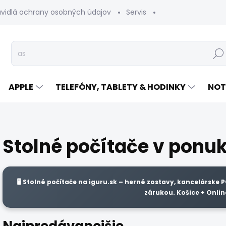
avidlá ochrany osobných údajov
Servis
Vrátenie tovaru
Hľad
APPLE
TELEFÓNY, TABLETY & HODINKY
NOT
Stolné počítače v ponuk
🖥️
Stolné počítače na iguru.sk
– herné zostavy, kancelárske P
zárukou. Košice + Onlin
Najpredávanejšie