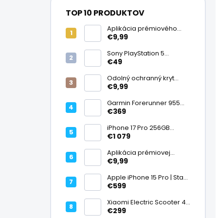
TOP 10 PRODUKTOV
Aplikácia prémiového
ochranného skla na
€9,99
displej
Sony PlayStation 5
DualSense bezdrôtový
€49
ovládač, White | Stav:
Vynikajúci – A
Odolný ochranný kryt
transparentný
€9,99
Garmin Forerunner 955
Black, multisport GPS
€369
hodinky, mapy, AMOLED,
batéria 15 dní, ECG,
iPhone 17 Pro 256GB
ClimbPro
Cosmic Orange | Stav:
€1 079
Ako nový – A+
Aplikácia prémiovej
tvrdenej fólie na displej
€9,99
Apple iPhone 15 Pro | Stav:
Vynikajúci – A
€599
Xiaomi Electric Scooter 4
Lite (2. generácia), motor
€299