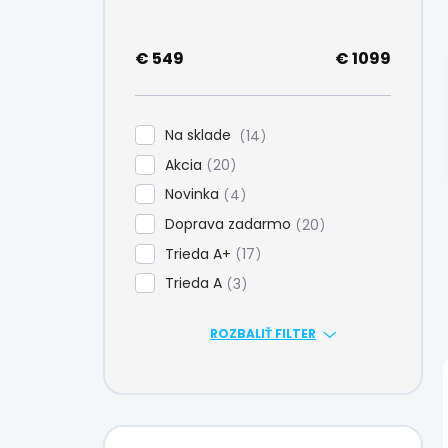
e
l
€
549
€
1099
Na sklade
14
Akcia
20
Novinka
4
Doprava zadarmo
20
Trieda A+
17
Trieda A
3
ROZBALIŤ FILTER