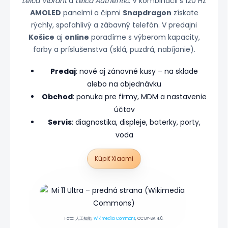
Leica Vibrant
a
Leica Authentic
. V kombinácii s 120 Hz
AMOLED
panelmi a čipmi
Snapdragon
získate
rýchly, spoľahlivý a zábavný telefón. V predajni
Košice
aj
online
poradíme s výberom kapacity,
farby a príslušenstva (sklá, puzdrá, nabíjanie).
Predaj
: nové aj zánovné kusy – na sklade
alebo na objednávku
Obchod
: ponuka pre firmy, MDM a nastavenie
účtov
Servis
: diagnostika, displeje, baterky, porty,
voda
Kúpiť Xiaomi
Foto: 人工知能,
Wikimedia Commons
, CC BY‑SA 4.0.