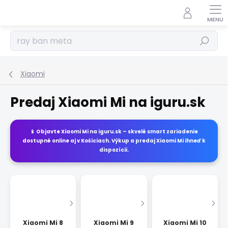
Prejsť
na
obsah
Hľadať
Xiaomi
Predaj Xiaomi Mi na iguru.sk
📱 Objavte
Xiaomi Mi
na
iguru.sk
– skvelé smart zariadenie
dostupné online aj v Košiciach. Výkup a predaj
Xiaomi Mi
ihneď k
dispozícii.
Xiaomi Mi 8
Xiaomi Mi 9
Xiaomi Mi 10