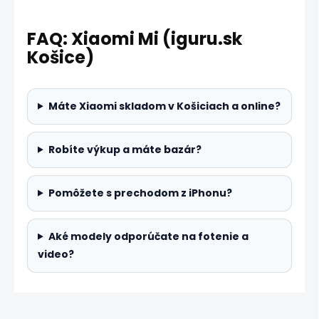
FAQ: Xiaomi Mi (iguru.sk
Košice)
Máte Xiaomi skladom v Košiciach a online?
Robíte výkup a máte bazár?
Pomôžete s prechodom z iPhonu?
Aké modely odporúčate na fotenie a
video?