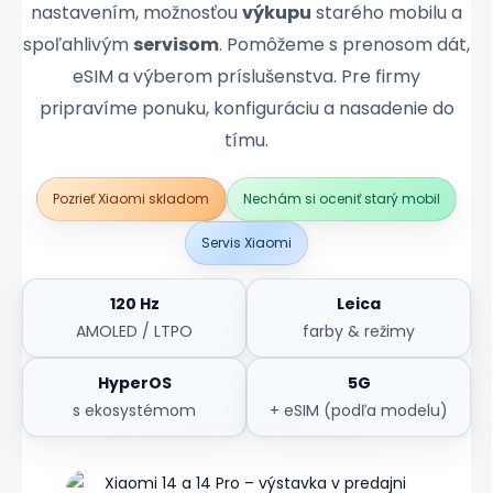
nastavením, možnosťou
výkupu
starého mobilu a
spoľahlivým
servisom
. Pomôžeme s prenosom dát,
eSIM a výberom príslušenstva. Pre firmy
pripravíme ponuku, konfiguráciu a nasadenie do
tímu.
Pozrieť Xiaomi skladom
Nechám si oceniť starý mobil
Servis Xiaomi
120 Hz
Leica
AMOLED / LTPO
farby & režimy
HyperOS
5G
s ekosystémom
+ eSIM (podľa modelu)