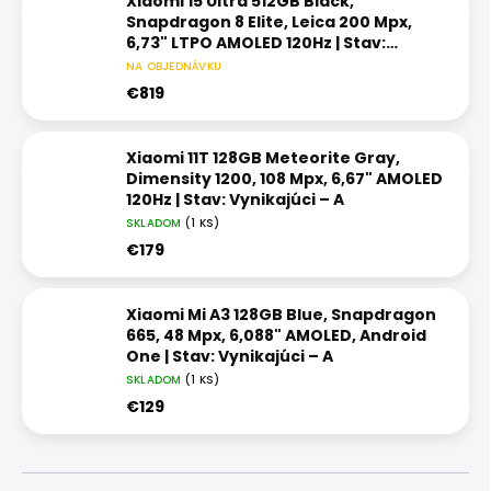
Xiaomi 15 Ultra 512GB Black,
Snapdragon 8 Elite, Leica 200 Mpx,
6,73" LTPO AMOLED 120Hz | Stav:
Vynikajúci – A
NA OBJEDNÁVKU
€819
Xiaomi 11T 128GB Meteorite Gray,
Dimensity 1200, 108 Mpx, 6,67" AMOLED
120Hz | Stav: Vynikajúci – A
SKLADOM
(1 KS)
€179
Xiaomi Mi A3 128GB Blue, Snapdragon
665, 48 Mpx, 6,088" AMOLED, Android
One | Stav: Vynikajúci – A
SKLADOM
(1 KS)
€129