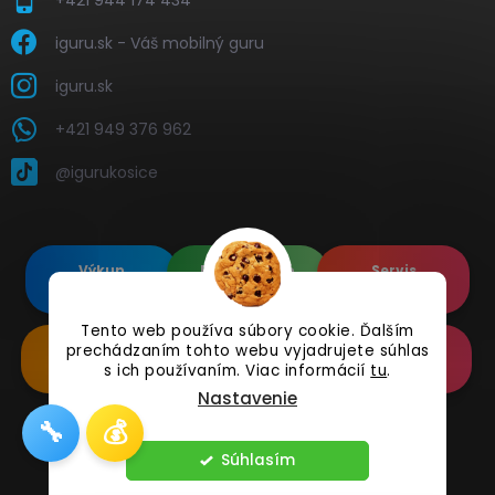
iguru.sk - Váš mobilný guru
iguru.sk
+421 949 376 962
@igurukosice
Výkup
Renovované
Servis
elektroniky
Apple's
elektroniky
Tento web používa súbory cookie. Ďalším
Renovované
Doplnkové
Online
prechádzaním tohto webu vyjadrujete súhlas
Samsung's
Príslušenstvo
Reklamácia
s ich používaním. Viac informácií
tu
.
Nastavenie
🔧
💰
Copyright 2026
iguru.sk
. Všetky práva vyhradené.
Súhlasím