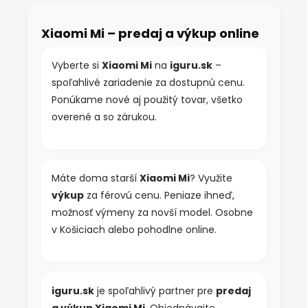
á
d
Xiaomi Mi – predaj a výkup online
a
c
i
Vyberte si
Xiaomi Mi
na
iguru.sk
–
e
spoľahlivé zariadenie za dostupnú cenu.
p
r
Ponúkame nové aj použitý tovar, všetko
v
overené a so zárukou.
k
y
v
ý
p
Máte doma starší
Xiaomi Mi
? Využite
i
výkup
za férovú cenu. Peniaze ihneď,
s
možnosť výmeny za novší model. Osobne
u
v Košiciach alebo pohodlne online.
iguru.sk
je spoľahlivý partner pre
predaj