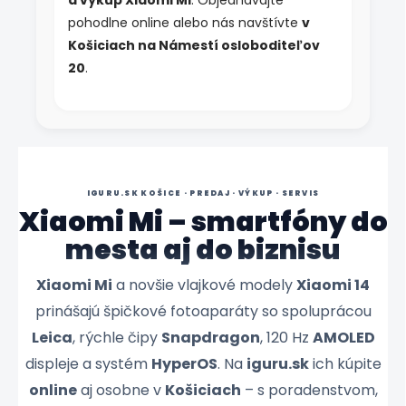
a výkup Xiaomi Mi
. Objednávajte
pohodlne online alebo nás navštívte
v
Košiciach na Námestí osloboditeľov
20
.
IGURU.SK KOŠICE · PREDAJ · VÝKUP · SERVIS
Xiaomi Mi – smartfóny do
mesta aj do biznisu
Xiaomi Mi
a novšie vlajkové modely
Xiaomi 14
prinášajú špičkové fotoaparáty so spoluprácou
Leica
, rýchle čipy
Snapdragon
, 120 Hz
AMOLED
displeje a systém
HyperOS
. Na
iguru.sk
ich kúpite
online
aj osobne v
Košiciach
– s poradenstvom,