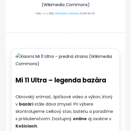
Foto: メイド理世,
Wikimedia Commons
, CC BY‑SA 4.0.
Mi 11 Ultra – legenda bazára
Obrovský snímač, špičkové video a výkon, ktorý
v
bazári
stále dáva zmysel. Pri výbere
skontrolujeme celkový stav, batériu a poradíme
s príslušenstvom. Dostupný
online
aj osobne v
Košiciach
.