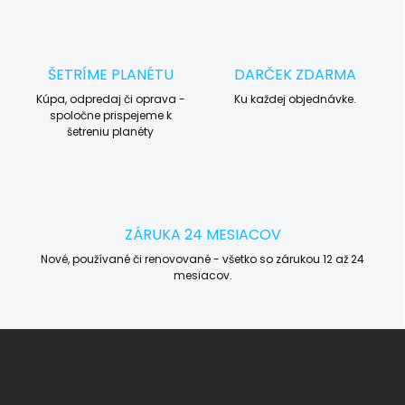
ŠETRÍME PLANÉTU
DARČEK ZDARMA
Kúpa, odpredaj či oprava -
Ku každej objednávke.
spoločne prispejeme k
šetreniu planéty
ZÁRUKA 24 MESIACOV
Nové, používané či renovované - všetko so zárukou 12 až 24
mesiacov.
Z
á
p
ä