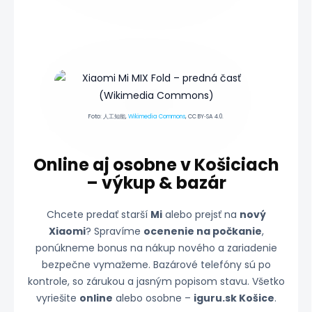
Foto: 人工知能,
Wikimedia Commons
, CC BY‑SA 4.0.
Online aj osobne v Košiciach
– výkup & bazár
Chcete predať starší
Mi
alebo prejsť na
nový
Xiaomi
? Spravíme
ocenenie na počkanie
,
ponúkneme bonus na nákup nového a zariadenie
bezpečne vymažeme. Bazárové telefóny sú po
kontrole, so zárukou a jasným popisom stavu. Všetko
vyriešite
online
alebo osobne –
iguru.sk Košice
.