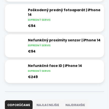
Poškodený predný fotoaparát | iPhone
14
EXPRESNÝ SERVIS
€94
Nefunkčný proximity senzor | iPhone 14
EXPRESNÝ SERVIS
€94
Nefunkčné face ID | iPhone 14
EXPRESNÝ SERVIS
€249
R
a
ODPORÚČAME
NAJLACNEJŠIE
NAJDRAHŠIE