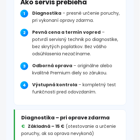
Ako servis prebieha
Diagnostika
– presné určenie poruchy,
pri vykonaní opravy zdarma.
Pevná cena a termín vopred
–
potvrdí servisný technik po diagnostike,
bez skrytých poplatkov. Bez vášho
odsúhlasenia nezačíname.
Odborná oprava
– originálne alebo
kvalitné Premium diely so zárukou.
Výstupná kontrola
– kompletný test
funkčnosti pred odovzdaním.
Diagnostika – pri oprave zdarma
Základná – 15 €
(otestovanie a určenie
poruchy, ak sa oprava nevykoná)