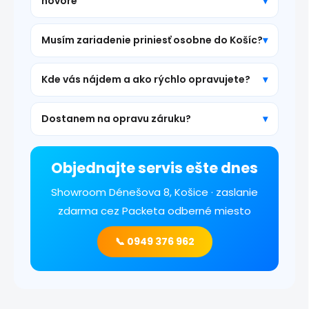
hovore
Musím zariadenie priniesť osobne do Košíc?
Kde vás nájdem a ako rýchlo opravujete?
Dostanem na opravu záruku?
Objednajte servis ešte dnes
Showroom Dénešova 8, Košice · zaslanie
zdarma cez Packeta odberné miesto
📞 0949 376 962