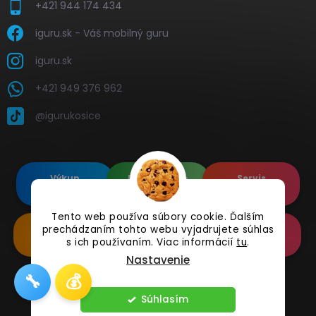
+421 944 174 434
iguru.sk - Váš mobilný guru
iguru.sk
+421 949 376 962
@igurukosice
Výkup
Renovované
Servis
elektroniky
Apple's
elektroniky
Tento web používa súbory cookie. Ďalším
prechádzaním tohto webu vyjadrujete súhlas
Renovované
Doplnkové
Online
Samsung's
Príslušenstvo
Reklamácia
s ich používaním. Viac informácií
tu
.
Nastavenie
🔧
💰
Copyright 2026
iguru.sk
. Všetky práva vyhradené.
Súhlasím