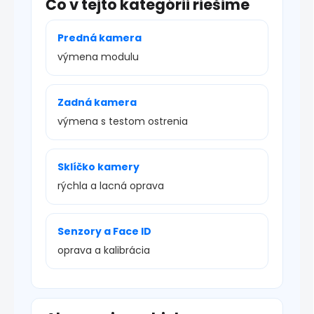
Čo v tejto kategórii riešime
Predná kamera
výmena modulu
Zadná kamera
výmena s testom ostrenia
Sklíčko kamery
rýchla a lacná oprava
Senzory a Face ID
oprava a kalibrácia