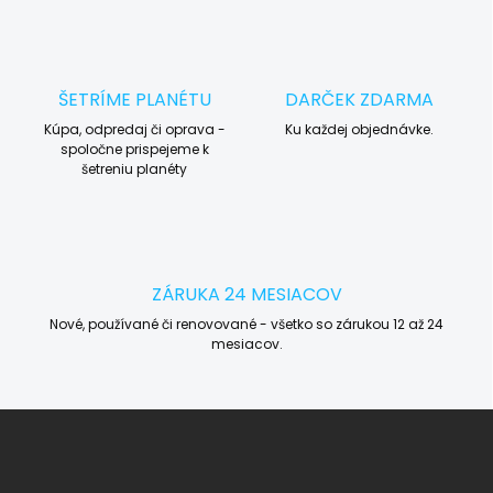
ŠETRÍME PLANÉTU
DARČEK ZDARMA
Kúpa, odpredaj či oprava -
Ku každej objednávke.
spoločne prispejeme k
šetreniu planéty
ZÁRUKA 24 MESIACOV
Nové, používané či renovované - všetko so zárukou 12 až 24
mesiacov.
Z
á
p