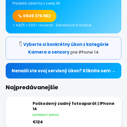
Packeta zdarma z celej SK
📞 0949 376 962
⭐ 4,8/5 z 200+ recenzií · Dénešova 8, Košice
👇
Vyberte si konkrétny úkon z kategórie
Kamera a senzory
pre iPhone 14.
Nenašli ste svoj servisný úkon? Kliknite sem →
Najpredávanejšie
Poškodený zadný fotoaparát | iPhone
14
EXPRESNÝ SERVIS
€124