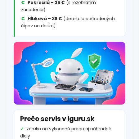
Pokročilá – 25 €
(s rozobratím
zariadenia)
Hĺbková – 35 €
(detekcia poškodených
čipov na doske)
Prečo servis v iguru.sk
záruka na vykonanú prácu aj náhradné
diely