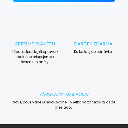
ŠETRÍME PLANÉTU
DARČEK ZDARMA
Kúpa, odpredaj či oprava -
Ku každej objednávke.
spoločne prispejeme k
šetreniu planéty
ZÁRUKA 24 MESIACOV
Nové, používané či renovované - všetko so zárukou 12 až 24
mesiacov.
Z