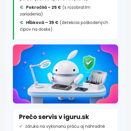
Pokročilá – 25 €
(s rozobratím
zariadenia)
Hĺbková – 35 €
(detekcia poškodených
čipov na doske)
Prečo servis v iguru.sk
záruka na vykonanú prácu aj náhradné