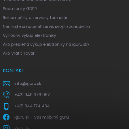
Podmienky GDPR
Reklamačný a servisný formulár
Nechajte si naceniť servis svojho zariadenia
Výhodný výkup elektroniky
Ako prebieha výkup elektroniky na iguru.sk?
Ako Vrátiť Tovar
KONTAKT
info
@
iguru.sk
+421 949 376 962
+421 944 174 434
iguru.sk - Váš mobilný guru
iguru.sk