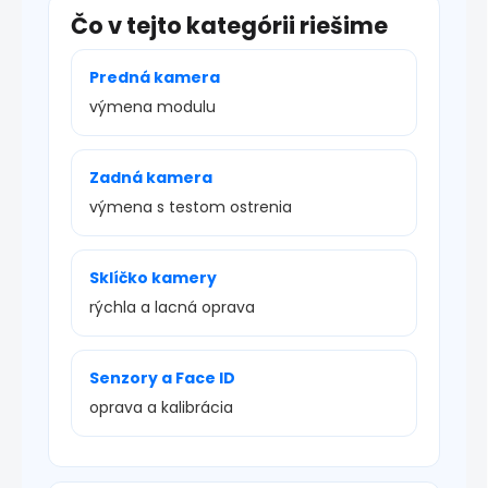
Čo v tejto kategórii riešime
Predná kamera
výmena modulu
Zadná kamera
výmena s testom ostrenia
Sklíčko kamery
rýchla a lacná oprava
Senzory a Face ID
oprava a kalibrácia