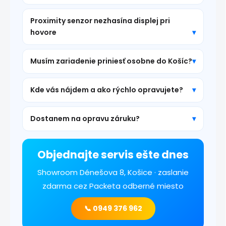
Proximity senzor nezhasína displej pri
hovore
Musím zariadenie priniesť osobne do Košíc?
Kde vás nájdem a ako rýchlo opravujete?
Dostanem na opravu záruku?
Objednajte servis ešte dnes
Showroom Dénešova 8, Košice · zaslanie
zdarma cez Packeta odberné miesto
📞 0949 376 962