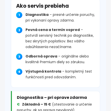
Ako servis prebieha
Diagnostika
– presné určenie poruchy,
pri vykonaní opravy zdarma.
Pevná cena a termín vopred
–
potvrdí servisný technik po diagnostike,
bez skrytých poplatkov. Bez vášho
odsúhlasenia nezačíname.
Odborná oprava
– originálne alebo
kvalitné Premium diely so zárukou.
Výstupná kontrola
– kompletný test
funkčnosti pred odovzdaním.
Diagnostika – pri oprave zdarma
Základná – 15 €
(otestovanie a určenie
poruchy, ak sa oprava nevykoná)