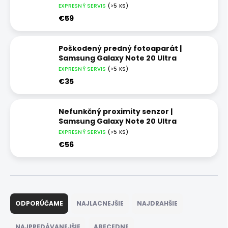
EXPRESNÝ SERVIS
(>5 KS)
€59
Poškodený predný fotoaparát |
Samsung Galaxy Note 20 Ultra
EXPRESNÝ SERVIS
(>5 KS)
€35
Nefunkčný proximity senzor |
Samsung Galaxy Note 20 Ultra
EXPRESNÝ SERVIS
(>5 KS)
€56
R
a
ODPORÚČAME
NAJLACNEJŠIE
NAJDRAHŠIE
d
e
NAJPREDÁVANEJŠIE
ABECEDNE