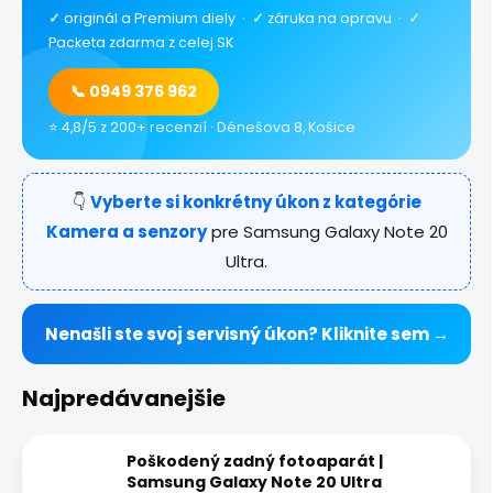
✓
originál a Premium diely ·
✓
záruka na opravu ·
✓
Packeta zdarma z celej SK
📞 0949 376 962
⭐ 4,8/5 z 200+ recenzií · Dénešova 8, Košice
👇
Vyberte si konkrétny úkon z kategórie
Kamera a senzory
pre Samsung Galaxy Note 20
Ultra.
Nenašli ste svoj servisný úkon? Kliknite sem →
Najpredávanejšie
Poškodený zadný fotoaparát |
Samsung Galaxy Note 20 Ultra